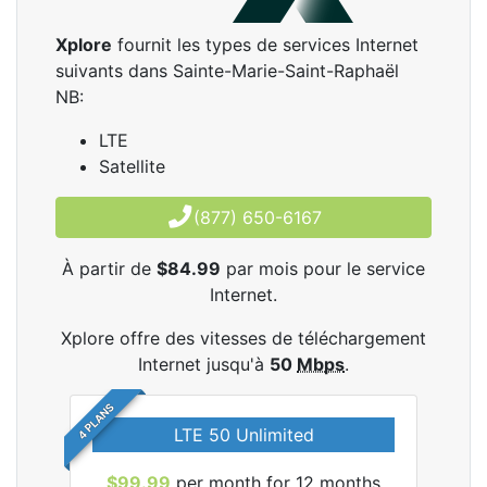
Xplore
fournit les types de services Internet
suivants dans Sainte-Marie-Saint-Raphaël
NB:
LTE
Satellite
(877) 650-6167
À partir de
$84.99
par mois pour le service
Internet.
Xplore offre des vitesses de téléchargement
Internet jusqu'à
50
Mbps
.
4 PLANS
LTE 50 Unlimited
$99.99
per month for 12 months
$9