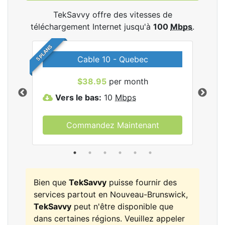
TekSavvy offre des vitesses de
téléchargement Internet jusqu'à
100
Mbps
.
5 PLANS
Cable 10 - Quebec
les
$38.95
per month
Vers le bas:
10
Mbps
V
Commandez Maintenant
Bien que
TekSavvy
puisse fournir des
services partout en Nouveau-Brunswick,
TekSavvy
peut n'être disponible que
dans certaines régions. Veuillez appeler