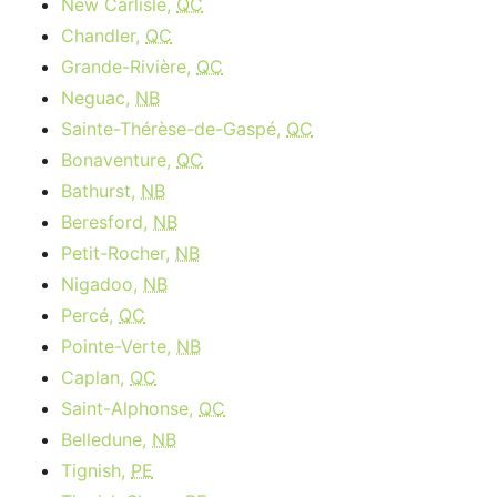
New Carlisle,
QC
Chandler,
QC
Grande-Rivière,
QC
Neguac,
NB
Sainte-Thérèse-de-Gaspé,
QC
Bonaventure,
QC
Bathurst,
NB
Beresford,
NB
Petit-Rocher,
NB
Nigadoo,
NB
Percé,
QC
Pointe-Verte,
NB
Caplan,
QC
Saint-Alphonse,
QC
Belledune,
NB
Tignish,
PE