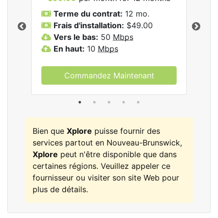
Terme du contrat:
12 mo.
T
Frais d'installation:
$49.00
F
Vers le bas:
50
Mbps
V
les
En haut:
10
Mbps
E
Commandez Maintenant
Bien que
Xplore
puisse fournir des
services partout en Nouveau-Brunswick,
Xplore
peut n'être disponible que dans
certaines régions. Veuillez appeler ce
fournisseur ou visiter son site Web pour
plus de détails.