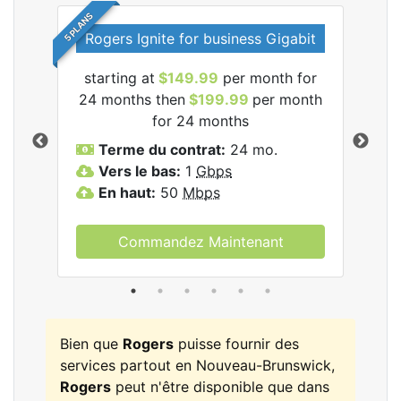
5 PLANS
Rogers Ignite for business Gigabit
Rog
starting at
$149.99
per month for
les
24 months then
$199.99
per month
$1
for 24 months
T
Terme du contrat:
24 mo.
V
Vers le bas:
1
Gbps
E
En haut:
50
Mbps
Commandez Maintenant
Bien que
Rogers
puisse fournir des
services partout en Nouveau-Brunswick,
Rogers
peut n'être disponible que dans