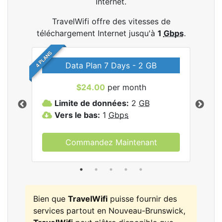
Internet.
TravelWifi offre des vitesses de
téléchargement Internet jusqu'à
1
Gbps
.
4 PLANS
Data Plan 7 Days - 2 GB
$24.00
per month
les
Limite de données:
2
GB
L
Vers le bas:
1
Gbps
V
Commandez Maintenant
Bien que
TravelWifi
puisse fournir des
services partout en Nouveau-Brunswick,