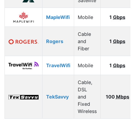
Satellite
MapleWifi
Mobile
1
Gbps
Cable
Rogers
and
1
Gbps
Fiber
TravelWifi
Mobile
1
Gbps
Cable,
DSL
TekSavvy
and
100
Mbps
Fixed
Wireless