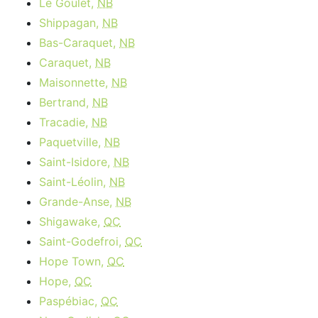
Le Goulet,
NB
Shippagan,
NB
Bas-Caraquet,
NB
Caraquet,
NB
Maisonnette,
NB
Bertrand,
NB
Tracadie,
NB
Paquetville,
NB
Saint-Isidore,
NB
Saint-Léolin,
NB
Grande-Anse,
NB
Shigawake,
QC
Saint-Godefroi,
QC
Hope Town,
QC
Hope,
QC
Paspébiac,
QC