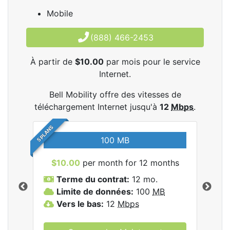
Mobile
(888) 466-2453
À partir de
$10.00
par mois pour le service
Internet.
Bell Mobility offre des vitesses de
téléchargement Internet jusqu'à
12
Mbps
.
5 PLANS
100 MB
$10.00
per month for 12 months
$3
Terme du contrat:
12 mo.
T
Limite de données:
100
MB
L
les
Vers le bas:
12
Mbps
V
.