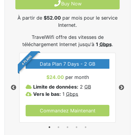
Buy Now
À partir de
$52.00
par mois pour le service
Internet.
TravelWifi offre des vitesses de
téléchargement Internet jusqu'à
1
Gbps
.
4 PLANS
Data Plan 7 Days - 2 GB
$24.00
per month
les
Limite de données:
2
GB
L
Vers le bas:
1
Gbps
V
Commandez Maintenant