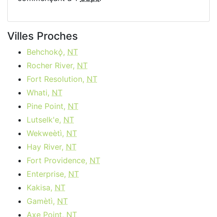
Villes Proches
Behchokǫ̀,
NT
Rocher River,
NT
Fort Resolution,
NT
Whati,
NT
Pine Point,
NT
Lutselk'e,
NT
Wekweètì,
NT
Hay River,
NT
Fort Providence,
NT
Enterprise,
NT
Kakisa,
NT
Gamètì,
NT
Axe Point,
NT