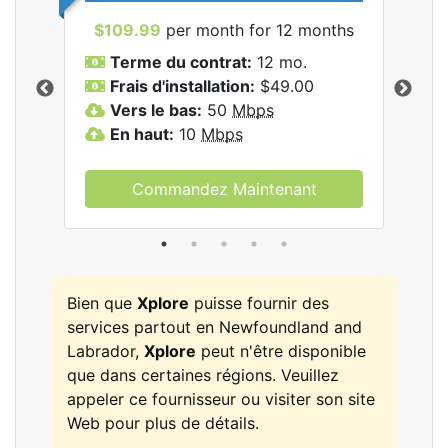
$109.99
per month for 12 months
$9
Terme du contrat:
12 mo.
T
Frais d'installation:
$49.00
F
Vers le bas:
50
Mbps
V
les
En haut:
10
Mbps
E
Commandez Maintenant
Bien que
Xplore
puisse fournir des
services partout en Newfoundland and
Labrador,
Xplore
peut n'être disponible
que dans certaines régions. Veuillez
appeler ce fournisseur ou visiter son site
Web pour plus de détails.