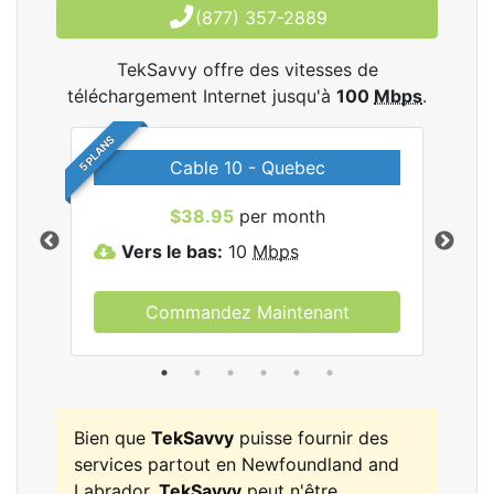
(877) 357-2889
TekSavvy offre des vitesses de
téléchargement Internet jusqu'à
100
Mbps
.
5 PLANS
Cable 10 - Quebec
les
$38.95
per month
Vers le bas:
10
Mbps
V
Commandez Maintenant
Bien que
TekSavvy
puisse fournir des
services partout en Newfoundland and
Labrador,
TekSavvy
peut n'être