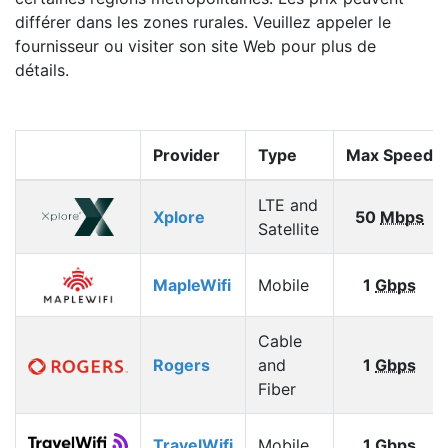
différer dans les zones rurales. Veuillez appeler le
fournisseur ou visiter son site Web pour plus de
détails.
Provider
Type
Max Speed
LTE and
Xplore
50
Mbps
Satellite
MapleWifi
Mobile
1
Gbps
Cable
Rogers
and
1
Gbps
Fiber
TravelWifi
Mobile
1
Gbps