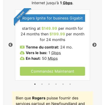
Internet jusqu'à
1
Gbps
.
5 PLANS
Rogers Ignite for business Gigabit
Rog
starting at
$149.99
per month for
les
24 months then
$199.99
per month
$1
for 24 months
T
Terme du contrat:
24 mo.
V
Vers le bas:
1
Gbps
E
En haut:
50
Mbps
Commandez Maintenant
Bien que
Rogers
puisse fournir des
services partout en Newfoundland and