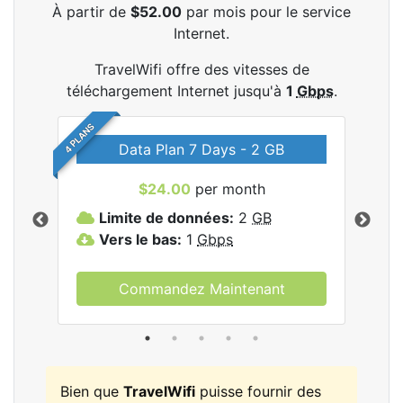
À partir de
$52.00
par mois pour le service
Internet.
TravelWifi offre des vitesses de
téléchargement Internet jusqu'à
1
Gbps
.
4 PLANS
Data Plan 7 Days - 2 GB
$24.00
per month
les
Limite de données:
2
GB
L
Vers le bas:
1
Gbps
V
Commandez Maintenant
Bien que
TravelWifi
puisse fournir des