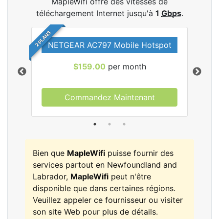
MapleWifi offre des vitesses de
téléchargement Internet jusqu'à
1
Gbps
.
2 PLANS
NETGEAR AC797 Mobile Hotspot
$159.00
per month
Commandez Maintenant
les
Bien que
MapleWifi
puisse fournir des
services partout en Newfoundland and
Labrador,
MapleWifi
peut n'être
disponible que dans certaines régions.
Veuillez appeler ce fournisseur ou visiter
son site Web pour plus de détails.