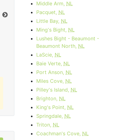
month
Frais d'activation:
$14.95
Middle Arm,
NL
Frais d'installation:
$49.99
Pacquet,
NL
Vers le bas:
1
Gbps
Ter
Little Bay,
NL
En haut:
50
Mbps
Ver
Ming's Bight,
NL
En 
Lushes Bight - Beaumont -
Commandez Maintenant
Beaumont North,
NL
LaScie,
NL
Baie Verte,
NL
Port Anson,
NL
Miles Cove,
NL
Pilley's Island,
NL
Brighton,
NL
King's Point,
NL
Springdale,
NL
Triton,
NL
Coachman's Cove,
NL