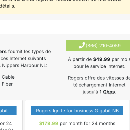
détails.
(866) 210-4059
ers
fournit les types de
ices Internet suivants
À partir de
$49.99
par moi
 Nippers Harbour NL:
pour le service Internet.
Cable
Rogers offre des vitesses d
Fiber
téléchargement Internet
jusqu'à
1
Gbps
.
abit
Rogers Ignite for business Gigabit NB
or 24
$179.99
per month for 24 months