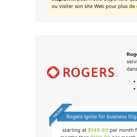
ou visiter son site Web pour plus de 
Rog
serv
dans
5 PLANS
Rogers Ignite for business Gig
starting at
$149.99
per month f
r tous les forfaits