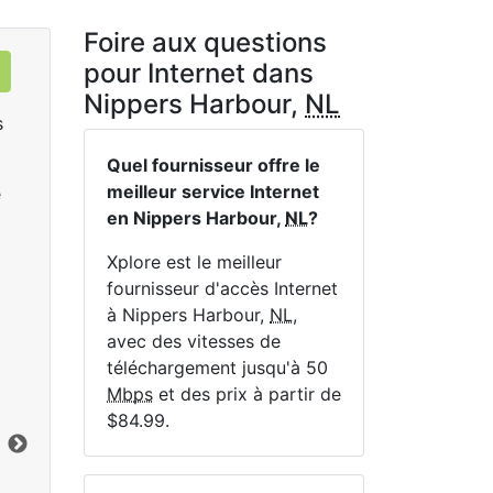
Foire aux questions
pour Internet dans
Nippers Harbour,
NL
s
Quel fournisseur offre le
meilleur service Internet
e
en Nippers Harbour,
NL
?
Xplore est le meilleur
fournisseur d'accès Internet
à Nippers Harbour,
NL
,
LTE 10 Unlimited
avec des vitesses de
$84.99
per month for 12 months
$1
téléchargement jusqu'à 50
Mbps
et des prix à partir de
Terme du contrat:
12 mo.
Ter
$84.99.
Frais d'installation:
$49.00
Frai
Vers le bas:
10
Mbps
Lim
En haut:
1
Mbps
Ver