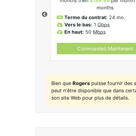
months then
$199.99
per month 
ogers.
months
Terme du contrat:
24 mo.
Vers le bas:
1
Gbps
En haut:
50
Mbps
Commandez Maintenant
Bien que
Rogers
puisse fournir des
peut n'être disponible que dans certa
son site Web pour plus de détails.