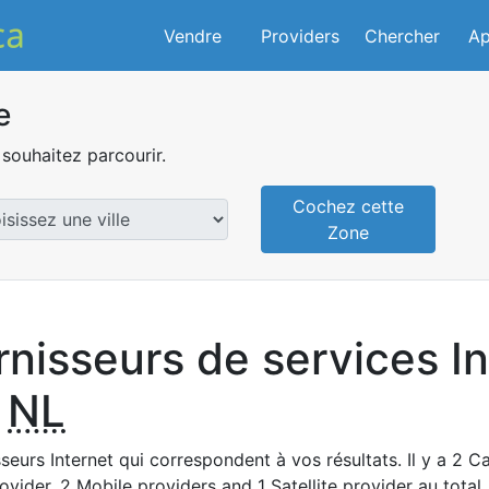
Vendre
Providers
Chercher
Ap
e
souhaitez parcourir.
Cochez cette
Zone
rnisseurs de services I
,
NL
seurs Internet qui correspondent à vos résultats. Il y a 2 Ca
ovider, 2 Mobile providers and 1 Satellite provider au total.