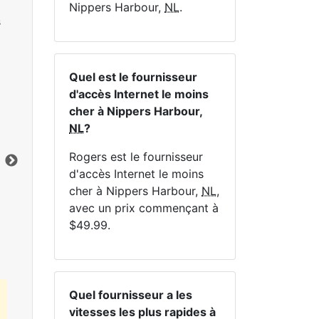
Nippers Harbour,
NL
.
s
Quel est le fournisseur
d'accès Internet le moins
NE
cher à Nippers Harbour,
NL
?
Rogers est le fournisseur
d'accès Internet le moins
cher à Nippers Harbour,
NL
,
Cliquez ici pour afficher tous les forfaits
avec un prix commençant à
Internet MapleWifi.
$49.99.
Quel fournisseur a les
vitesses les plus rapides à