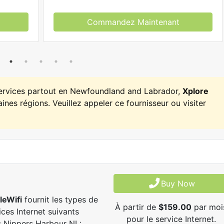
Commandez Maintenant
services partout en Newfoundland and Labrador,
Xplore
ines régions. Veuillez appeler ce fournisseur ou visiter
Buy Now
leWifi
fournit les types de
À partir de
$159.00
par moi
ices Internet suivants
pour le service Internet.
 Nippers Harbour NL: