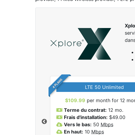
Xpl
serv
dans
4 PLANS
LTE 50 Unlimited
$109.99
per month for 12 mo
Terme du contrat:
12 mo.
Frais d'installation:
$49.00
Vers le bas:
50
Mbps
r tous les forfaits
En haut:
10
Mbps
lore.