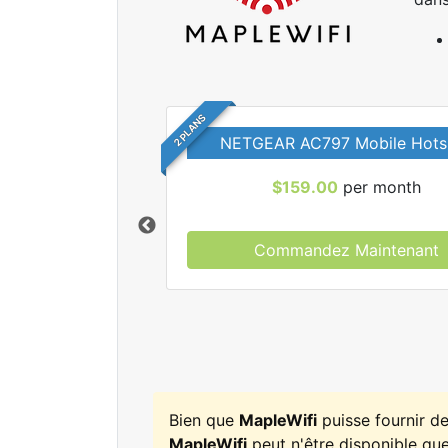
2 PLANS
NETGEAR AC797 Mobile Hots
$159.00
per month
Commandez Maintenant
r tous les forfaits
leWifi.
Bien que
MapleWifi
puisse fournir d
MapleWifi
peut n'être disponible que