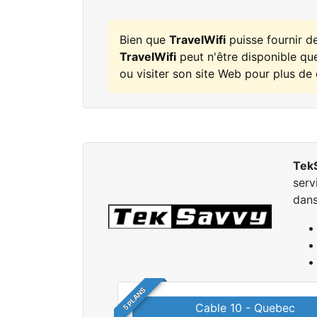
Bien que
TravelWifi
puisse fournir d
TravelWifi
peut n'être disponible que
ou visiter son site Web pour plus de 
Tek
serv
dans
5 PLANS
Cable 10 - Quebec