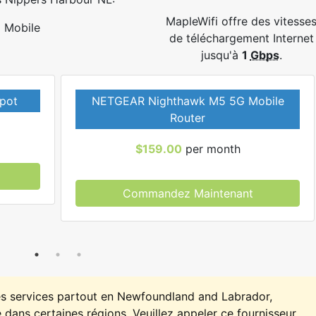
MapleWifi offre des vitesse
Mobile
de téléchargement Internet
jusqu'à
1
Gbps
.
pot
NETGEAR Nighthawk M5 5G Mobile
Router
$159.00
per month
Commandez Maintenant
es services partout en Newfoundland and Labrador,
 dans certaines régions. Veuillez appeler ce fournisseur