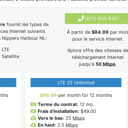
(877) 650-6167
ore
fournit les types de
ices Internet suivants
À partir de
$84.99
par moi
 Nippers Harbour NL:
pour le service Internet.
LTE
Xplore offre des vitesses d
Satellite
téléchargement Internet
jusqu'à
50
Mbps
.
LTE 25 Unlimited
nths
$99.99
per month for 12 months
Terme du contrat:
12 mo.
Frais d'installation:
$49.00
Vers le bas:
25
Mbps
En haut:
2.5
Mbps