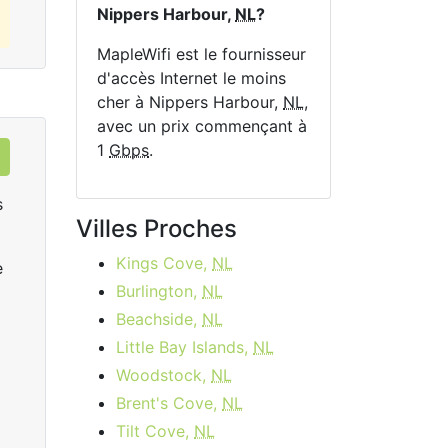
Nippers Harbour,
NL
?
MapleWifi est le fournisseur
d'accès Internet le moins
cher à Nippers Harbour,
NL
,
avec un prix commençant à
1
Gbps
.
s
Villes Proches
Kings Cove,
NL
e
Burlington,
NL
Beachside,
NL
Little Bay Islands,
NL
Woodstock,
NL
Rogers Ignite Gigabit
R
Brent's Cove,
NL
$149.99
per month
start
Tilt Cove,
NL