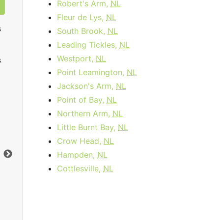
Robert's Arm,
NL
Fleur de Lys,
NL
s
South Brook,
NL
Leading Tickles,
NL
Westport,
NL
s
Point Leamington,
NL
Jackson's Arm,
NL
Point of Bay,
NL
Northern Arm,
NL
Data Plan 30 Days - 8 GB
Little Burnt Bay,
NL
$74.00
per month
Crow Head,
NL
Limite de données:
8
GB
Lim
Hampden,
NL
Vers le bas:
1
Gbps
Ver
Cottlesville,
NL
Commandez Maintenant