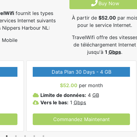
Buy Now
elWifi
fournit les types
À partir de
$52.00
par moi
ervices Internet suivants
pour le service Internet.
 Nippers Harbour NL:
TravelWifi offre des vitesse
Mobile
de téléchargement Internet
jusqu'à
1
Gbps
.
Data Plan 30 Days - 4 GB
$52.00
per month
Limite de données:
4
GB
Vers le bas:
1
Gbps
Commandez Maintenant