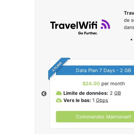
Trav
de s
dans
4 PLANS
Data Plan 7 Days - 2 GB
$24.00
per month
r tous les forfaits
Limite de données:
2
GB
elWifi.
Vers le bas:
1
Gbps
Commandez Maintenant