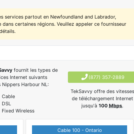
es services partout en Newfoundland and Labrador,
 dans certaines régions. Veuillez appeler ce fournisseur
détails.
Savvy
fournit les types de
ices Internet suivants
(877) 357-2889
 Nippers Harbour NL:
TekSavvy offre des vitesse
Cable
de téléchargement Internet
DSL
jusqu'à
100
Mbps
.
Fixed Wireless
Cable 100 - Ontario