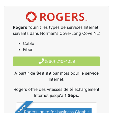
Rogers
fournit les types de services Internet
suivants dans Norman's Cove-Long Cove NL:
Cable
Fiber
(866) 210-4059
À partir de
$49.99
par mois pour le service
Internet.
Rogers offre des vitesses de téléchargement
Internet jusqu'à
1
Gbps
.
5 PLANS
Rogers Ignite for business Gigabit
Rog