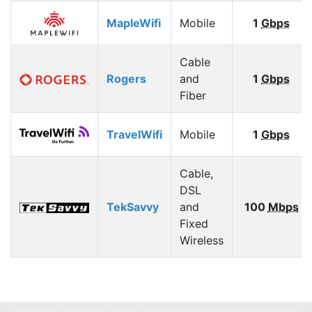
MapleWifi
Mobile
1
Gbps
Cable
Rogers
and
1
Gbps
Fiber
TravelWifi
Mobile
1
Gbps
Cable,
DSL
TekSavvy
and
100
Mbps
Fixed
Wireless