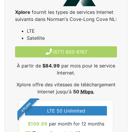
Xplore
fournit les types de services Internet
suivants dans Norman's Cove-Long Cove NL:
LTE
Satellite
(877) 650-6167
À partir de
$84.99
par mois pour le service
Internet.
Xplore offre des vitesses de téléchargement
Internet jusqu'à
50
Mbps
.
4 PLANS
LTE 50 Unlimited
$109.99
per month for 12 months
$9