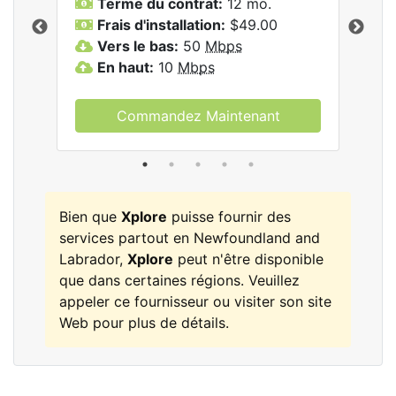
Terme du contrat:
12 mo.
T
Frais d'installation:
$49.00
F
Vers le bas:
50
Mbps
V
les
En haut:
10
Mbps
E
Commandez Maintenant
Bien que
Xplore
puisse fournir des
services partout en Newfoundland and
Labrador,
Xplore
peut n'être disponible
que dans certaines régions. Veuillez
appeler ce fournisseur ou visiter son site
Web pour plus de détails.