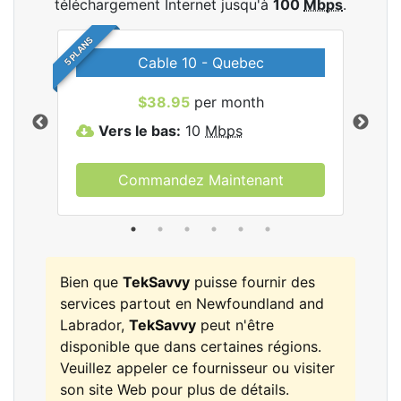
téléchargement Internet jusqu'à
100
Mbps
.
5 PLANS
Cable 10 - Quebec
les
$38.95
per month
Vers le bas:
10
Mbps
V
Commandez Maintenant
Bien que
TekSavvy
puisse fournir des
services partout en Newfoundland and
Labrador,
TekSavvy
peut n'être
disponible que dans certaines régions.
Veuillez appeler ce fournisseur ou visiter
son site Web pour plus de détails.