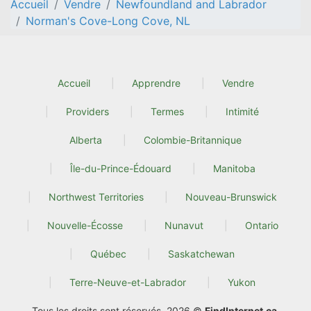
Accueil
Vendre
Newfoundland and Labrador
Norman's Cove-Long Cove, NL
Accueil
Apprendre
Vendre
Providers
Termes
Intimité
Alberta
Colombie-Britannique
Île-du-Prince-Édouard
Manitoba
Northwest Territories
Nouveau-Brunswick
Nouvelle-Écosse
Nunavut
Ontario
Québec
Saskatchewan
Terre-Neuve-et-Labrador
Yukon
Tous les droits sont réservés. 2026 ©
FindInternet.ca
.