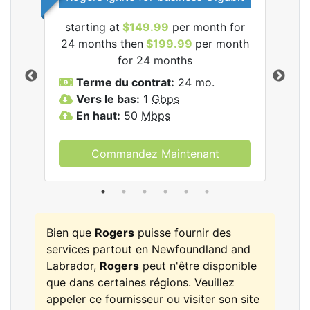
starting at
$149.99
per month for
les
24 months then
$199.99
per month
$1
for 24 months
T
Terme du contrat:
24 mo.
V
Vers le bas:
1
Gbps
E
En haut:
50
Mbps
Commandez Maintenant
Bien que
Rogers
puisse fournir des
services partout en Newfoundland and
Labrador,
Rogers
peut n'être disponible
que dans certaines régions. Veuillez
appeler ce fournisseur ou visiter son site