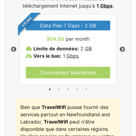
téléchargement Internet jusqu'à
1
Gbps
.
4 PLANS
Data Plan 7 Days - 2 GB
$24.00
per month
les
Limite de données:
2
GB
L
Vers le bas:
1
Gbps
V
Commandez Maintenant
Bien que
TravelWifi
puisse fournir des
services partout en Newfoundland and
Labrador,
TravelWifi
peut n'être
disponible que dans certaines régions.