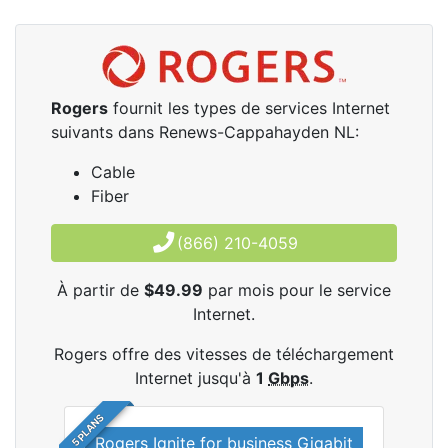
Rogers
fournit les types de services Internet
suivants dans Renews-Cappahayden NL:
Cable
Fiber
(866) 210-4059
À partir de
$49.99
par mois pour le service
Internet.
Rogers offre des vitesses de téléchargement
Internet jusqu'à
1
Gbps
.
5 PLANS
Rogers Ignite for business Gigabit
Rog