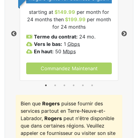
starting at
$149.99
per month for
les
24 months then
$199.99
per month
$1
for 24 months
T
Terme du contrat:
24 mo.
V
Vers le bas:
1
Gbps
E
En haut:
50
Mbps
Commandez Maintenant
Bien que
Rogers
puisse fournir des
services partout en Terre-Neuve-et-
Labrador,
Rogers
peut n'être disponible
que dans certaines régions. Veuillez
appeler ce fournisseur ou visiter son site