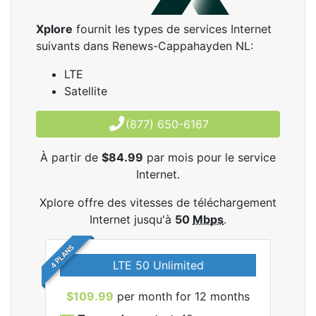
Xplore
fournit les types de services Internet
suivants dans Renews-Cappahayden NL:
LTE
Satellite
(877) 650-6167
À partir de
$84.99
par mois pour le service
Internet.
Xplore offre des vitesses de téléchargement
Internet jusqu'à
50
Mbps
.
4 PLANS
LTE 50 Unlimited
$109.99
per month for 12 months
$9