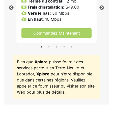
Terme du contrat:
12 mo.
T
Frais d'installation:
$49.00
F
Vers le bas:
50
Mbps
V
les
En haut:
10
Mbps
E
Commandez Maintenant
Bien que
Xplore
puisse fournir des
services partout en Terre-Neuve-et-
Labrador,
Xplore
peut n'être disponible
que dans certaines régions. Veuillez
appeler ce fournisseur ou visiter son site
Web pour plus de détails.