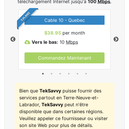
téléchargement Internet jusqu'à
100
Mbps
.
5 PLANS
Cable 10 - Quebec
les
$38.95
per month
Vers le bas:
10
Mbps
V
Commandez Maintenant
Bien que
TekSavvy
puisse fournir des
services partout en Terre-Neuve-et-
Labrador,
TekSavvy
peut n'être
disponible que dans certaines régions.
Veuillez appeler ce fournisseur ou visiter
son site Web pour plus de détails.