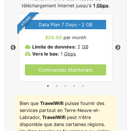
téléchargement Internet jusqu'à
1
Gbps
.
4 PLANS
Data Plan 7 Days - 2 GB
$24.00
per month
les
Limite de données:
2
GB
L
Vers le bas:
1
Gbps
V
Commandez Maintenant
Bien que
TravelWifi
puisse fournir des
services partout en Terre-Neuve-et-
Labrador,
TravelWifi
peut n'être
disponible que dans certaines régions.