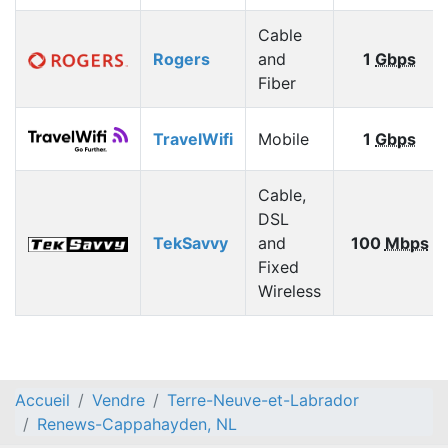
Cable
Rogers
and
1
Gbps
Fiber
TravelWifi
Mobile
1
Gbps
Cable,
DSL
TekSavvy
and
100
Mbps
Fixed
Wireless
Accueil
Vendre
Terre-Neuve-et-Labrador
Renews-Cappahayden, NL