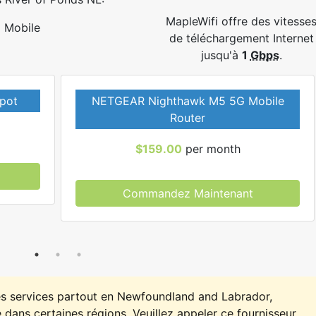
MapleWifi offre des vitesse
Mobile
de téléchargement Internet
jusqu'à
1
Gbps
.
pot
NETGEAR Nighthawk M5 5G Mobile
Router
$159.00
per month
Commandez Maintenant
es services partout en Newfoundland and Labrador,
 dans certaines régions. Veuillez appeler ce fournisseur