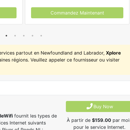
Commandez Maintenant
services partout en Newfoundland and Labrador,
Xplore
ines régions. Veuillez appeler ce fournisseur ou visiter
Buy Now
leWifi
fournit les types de
À partir de
$159.00
par moi
ices Internet suivants
pour le service Internet.
 River of Ponds NL: