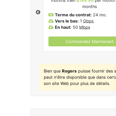
months then
$199.99
per month 
ogers.
months
Terme du contrat:
24 mo.
Vers le bas:
1
Gbps
En haut:
50
Mbps
Commandez Maintenant
Bien que
Rogers
puisse fournir des
peut n'être disponible que dans certa
son site Web pour plus de détails.