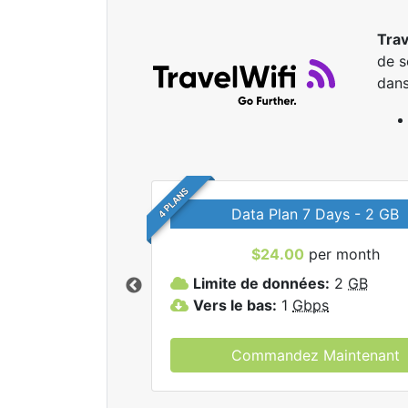
Trav
de s
dans
4 PLANS
Data Plan 7 Days - 2 GB
$24.00
per month
r tous les forfaits
Limite de données:
2
GB
elWifi.
Vers le bas:
1
Gbps
Commandez Maintenant