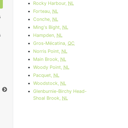
Rocky Harbour,
NL
Forteau,
NL
s
Conche,
NL
Ming's Bight,
NL
s
Hampden,
NL
Gros-Mécatina,
QC
Norris Point,
NL
Main Brook,
NL
Data Plan 30 Days - 8 GB
Woody Point,
NL
Pacquet,
NL
$74.00
per month
Woodstock,
NL
Limite de données:
8
GB
Lim
Glenburnie-Birchy Head-
Vers le bas:
1
Gbps
Ver
Shoal Brook,
NL
Commandez Maintenant