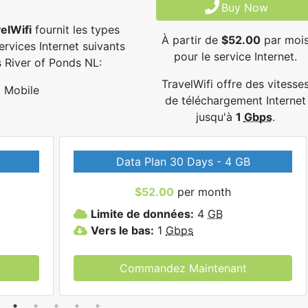
Buy Now
elWifi
fournit les types
À partir de
$52.00
par moi
ervices Internet suivants
pour le service Internet.
 River of Ponds NL:
TravelWifi offre des vitesse
Mobile
de téléchargement Internet
jusqu'à
1
Gbps
.
Data Plan 30 Days - 4 GB
$52.00
per month
Limite de données:
4
GB
Vers le bas:
1
Gbps
Commandez Maintenant