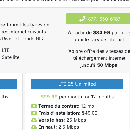
(877) 650-6167
ore
fournit les types de
ices Internet suivants
À partir de
$84.99
par moi
 River of Ponds NL:
pour le service Internet.
LTE
Xplore offre des vitesses d
Satellite
téléchargement Internet
jusqu'à
50
Mbps
.
LTE 25 Unlimited
nths
$99.99
per month for 12 months
Terme du contrat:
12 mo.
Frais d'installation:
$49.00
Vers le bas:
25
Mbps
En haut:
2.5
Mbps