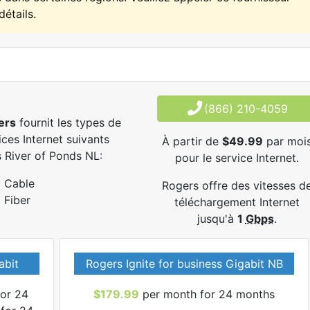
détails.
(866) 210-4059
ers
fournit les types de
ices Internet suivants
À partir de
$49.99
par moi
 River of Ponds NL:
pour le service Internet.
Cable
Rogers offre des vitesses d
Fiber
téléchargement Internet
jusqu'à
1
Gbps
.
abit
Rogers Ignite for business Gigabit NB
or 24
$179.99
per month for 24 months