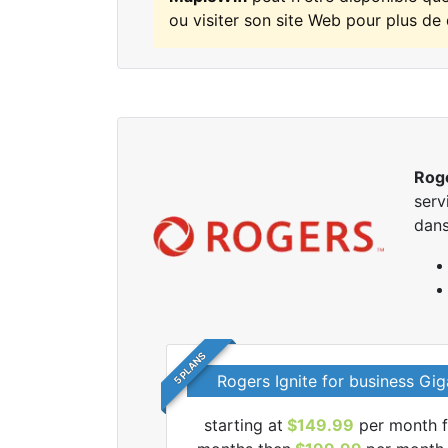
ou visiter son site Web pour plus de 
Rog
serv
dans
5 PLANS
Rogers Ignite for business Gig
starting at
$149.99
per month f
r tous les forfaits