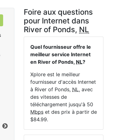
Foire aux questions
pour Internet dans
River of Ponds,
NL
s
Quel fournisseur offre le
meilleur service Internet
e
en River of Ponds,
NL
?
Xplore est le meilleur
fournisseur d'accès Internet
à River of Ponds,
NL
, avec
LTE 10 Unlimited
des vitesses de
$84.99
per month for 12 months
$1
téléchargement jusqu'à 50
Mbps
et des prix à partir de
Terme du contrat:
12 mo.
Ter
$84.99.
Frais d'installation:
$49.00
Frai
Vers le bas:
10
Mbps
Lim
En haut:
1
Mbps
Ver