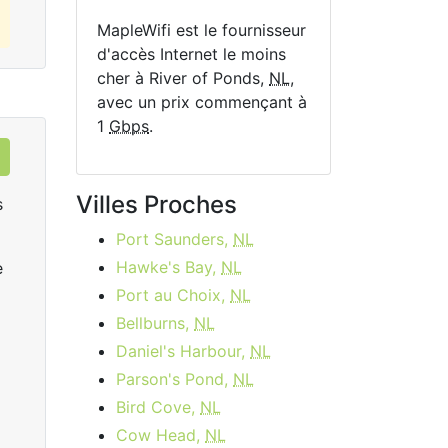
MapleWifi est le fournisseur
d'accès Internet le moins
cher à River of Ponds,
NL
,
avec un prix commençant à
1
Gbps
.
Villes Proches
s
Port Saunders,
NL
Hawke's Bay,
NL
e
Port au Choix,
NL
Bellburns,
NL
Daniel's Harbour,
NL
Parson's Pond,
NL
Rogers Ignite Gigabit
R
Bird Cove,
NL
$149.99
per month
start
Cow Head,
NL