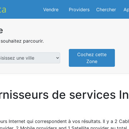
Vendre
Providers
Chercher
Ap
e
souhaitez parcourir.
Cochez cette
Zone
rnisseurs de services In
urs Internet qui correspondent à vos résultats. Il y a 2 Cabl
ovider, 2 Mobile providers and 1 Satellite provider au total.