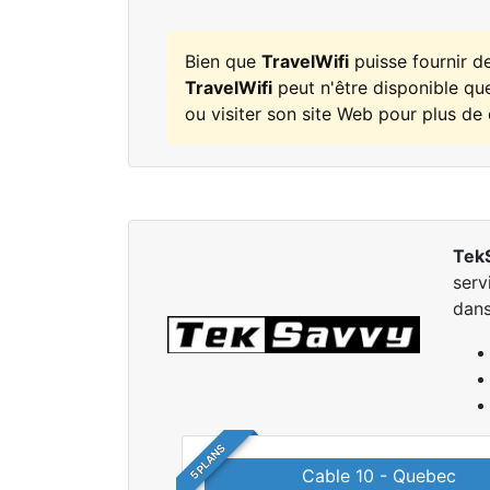
Bien que
TravelWifi
puisse fournir d
TravelWifi
peut n'être disponible que
ou visiter son site Web pour plus de 
Tek
serv
dans
5 PLANS
Cable 10 - Quebec