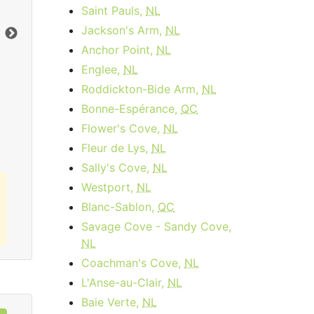
month
Frais d'activation:
$14.95
Saint Pauls,
NL
Frais d'installation:
$49.99
Jackson's Arm,
NL
Vers le bas:
1
Gbps
Ter
Anchor Point,
NL
En haut:
50
Mbps
Ver
Englee,
NL
En 
Roddickton-Bide Arm,
NL
Commandez Maintenant
Bonne-Espérance,
QC
Flower's Cove,
NL
Fleur de Lys,
NL
Sally's Cove,
NL
Westport,
NL
Blanc-Sablon,
QC
Savage Cove - Sandy Cove,
NL
Coachman's Cove,
NL
L'Anse-au-Clair,
NL
Baie Verte,
NL