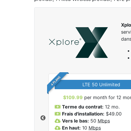
Xpl
serv
dans
4 PLANS
LTE 50 Unlimited
$109.99
per month for 12 mo
Terme du contrat:
12 mo.
Frais d'installation:
$49.00
Vers le bas:
50
Mbps
r tous les forfaits
En haut:
10
Mbps
lore.