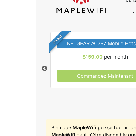
2 PLANS
NETGEAR AC797 Mobile Hots
$159.00
per month
Commandez Maintenant
r tous les forfaits
leWifi.
Bien que
MapleWifi
puisse fournir d
MapleWifi
peut n'être disponible que