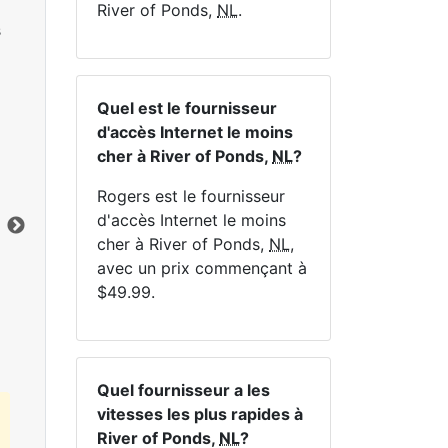
River of Ponds,
NL
.
s
Quel est le fournisseur
d'accès Internet le moins
NE
cher à River of Ponds,
NL
?
Rogers est le fournisseur
d'accès Internet le moins
cher à River of Ponds,
NL
,
avec un prix commençant à
Cliquez ici pour afficher tous les forfaits
$49.99.
Internet MapleWifi.
Quel fournisseur a les
vitesses les plus rapides à
River of Ponds,
NL
?