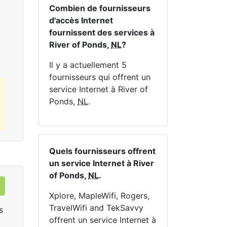
En 
Combien de fournisseurs
d'accès Internet
Commandez Maintenant
fournissent des services à
River of Ponds,
NL
?
Il y a actuellement 5
fournisseurs qui offrent un
service Internet à River of
Ponds,
NL
.
Quels fournisseurs offrent
un service Internet à River
of Ponds,
NL
.
Xplore, MapleWifi, Rogers,
TravelWifi and TekSavvy
s
offrent un service Internet à