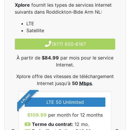
Xplore
fournit les types de services Internet
suivants dans Roddickton-Bide Arm NL:
LTE
Satellite
(877) 650-6167
À partir de
$84.99
par mois pour le service
Internet.
Xplore offre des vitesses de téléchargement
Internet jusqu'à
50
Mbps
.
4 PLANS
LTE 50 Unlimited
$109.99
per month for 12 months
$9
Terme du contrat:
12 mo.
T