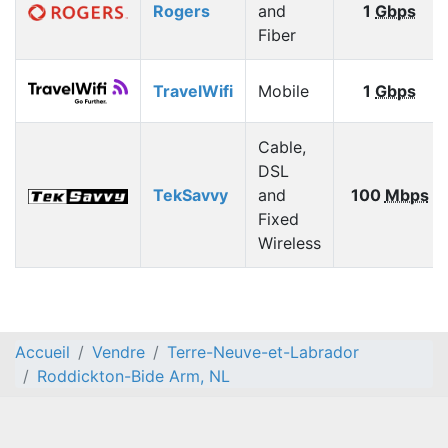
Rogers
and
1
Gbps
Fiber
TravelWifi
Mobile
1
Gbps
Cable,
DSL
TekSavvy
and
100
Mbps
Fixed
Wireless
Accueil
Vendre
Terre-Neuve-et-Labrador
Roddickton-Bide Arm, NL