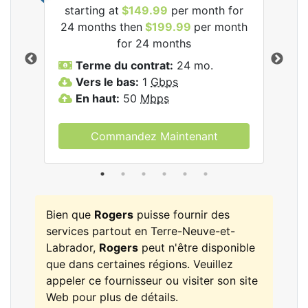
starting at
$149.99
per month for
les
24 months then
$199.99
per month
$1
for 24 months
T
Terme du contrat:
24 mo.
V
Vers le bas:
1
Gbps
E
En haut:
50
Mbps
Commandez Maintenant
Bien que
Rogers
puisse fournir des
services partout en Terre-Neuve-et-
Labrador,
Rogers
peut n'être disponible
que dans certaines régions. Veuillez
appeler ce fournisseur ou visiter son site
Web pour plus de détails.