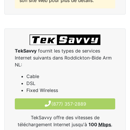
son site Web pour plus de détails.
TekSavvy
fournit les types de services
Internet suivants dans Roddickton-Bide Arm
NL:
Cable
DSL
Fixed Wireless
(877) 357-2889
TekSavvy offre des vitesses de
téléchargement Internet jusqu'à
100
Mbps
.