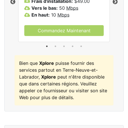
Frais d'installation:
$49.00
F
Vers le bas:
50
Mbps
V
les
En haut:
10
Mbps
E
Commandez Maintenant
Bien que
Xplore
puisse fournir des
services partout en Terre-Neuve-et-
Labrador,
Xplore
peut n'être disponible
que dans certaines régions. Veuillez
appeler ce fournisseur ou visiter son site
Web pour plus de détails.