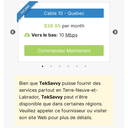
5 PLANS
Cable 10 - Quebec
les
$38.95
per month
Vers le bas:
10
Mbps
V
Commandez Maintenant
Bien que
TekSavvy
puisse fournir des
services partout en Terre-Neuve-et-
Labrador,
TekSavvy
peut n'être
disponible que dans certaines régions.
Veuillez appeler ce fournisseur ou visiter
son site Web pour plus de détails.