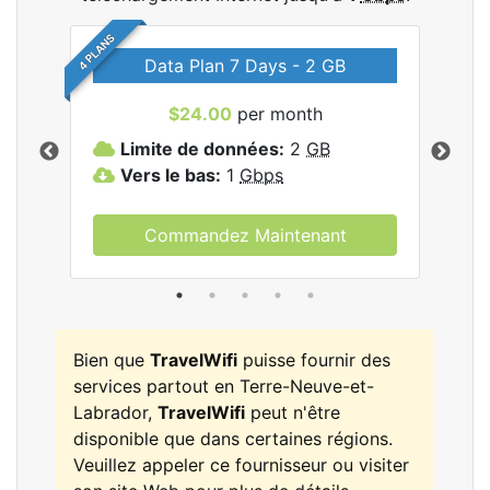
4 PLANS
Data Plan 7 Days - 2 GB
$24.00
per month
les
Limite de données:
2
GB
L
Vers le bas:
1
Gbps
V
Commandez Maintenant
Bien que
TravelWifi
puisse fournir des
services partout en Terre-Neuve-et-
Labrador,
TravelWifi
peut n'être
disponible que dans certaines régions.
Veuillez appeler ce fournisseur ou visiter