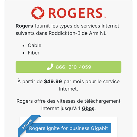
Rogers
fournit les types de services Internet
suivants dans Roddickton-Bide Arm NL:
Cable
Fiber
(866) 210-4059
À partir de
$49.99
par mois pour le service
Internet.
Rogers offre des vitesses de téléchargement
Internet jusqu'à
1
Gbps
.
5 PLANS
Rogers Ignite for business Gigabit
Rog