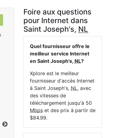
Foire aux questions
pour Internet dans
Saint Joseph's,
NL
s
Quel fournisseur offre le
meilleur service Internet
e
en Saint Joseph's,
NL
?
Xplore est le meilleur
fournisseur d'accès Internet
à Saint Joseph's,
NL
, avec
LTE 10 Unlimited
des vitesses de
$84.99
per month for 12 months
$1
téléchargement jusqu'à 50
Mbps
et des prix à partir de
Terme du contrat:
12 mo.
Ter
$84.99.
Frais d'installation:
$49.00
Frai
Vers le bas:
10
Mbps
Lim
En haut:
1
Mbps
Ver