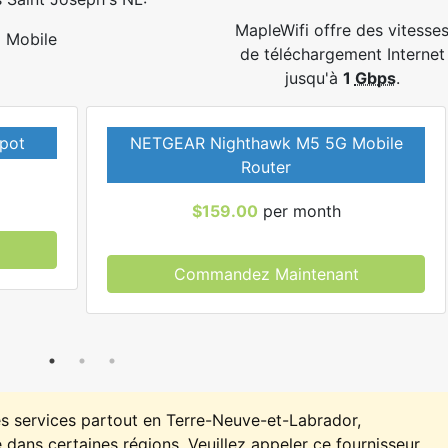
MapleWifi offre des vitesse
Mobile
de téléchargement Internet
jusqu'à
1
Gbps
.
pot
NETGEAR Nighthawk M5 5G Mobile
Router
$159.00
per month
Commandez Maintenant
es services partout en Terre-Neuve-et-Labrador,
 dans certaines régions. Veuillez appeler ce fournisseur