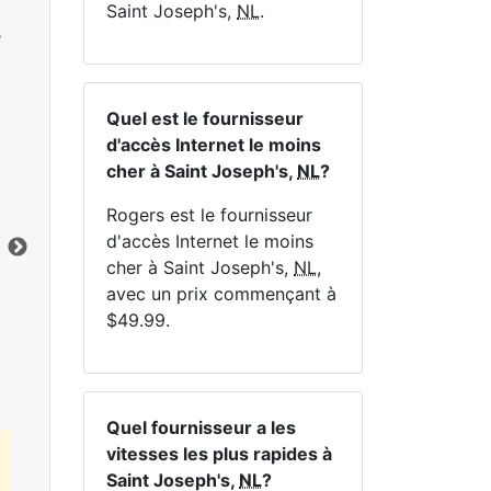
Saint Joseph's,
NL
.
s
Quel est le fournisseur
d'accès Internet le moins
NE
cher à Saint Joseph's,
NL
?
Rogers est le fournisseur
d'accès Internet le moins
cher à Saint Joseph's,
NL
,
avec un prix commençant à
Cliquez ici pour afficher tous les forfaits
$49.99.
Internet MapleWifi.
Quel fournisseur a les
vitesses les plus rapides à
Saint Joseph's,
NL
?