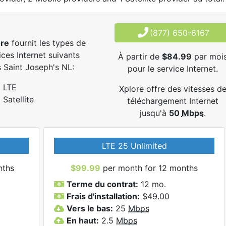
(877) 650-6167
ore
fournit les types de
ices Internet suivants
À partir de
$84.99
par moi
 Saint Joseph's NL:
pour le service Internet.
LTE
Xplore offre des vitesses d
Satellite
téléchargement Internet
jusqu'à
50
Mbps
.
LTE 25 Unlimited
nths
$99.99
per month for 12 months
Terme du contrat:
12 mo.
Frais d'installation:
$49.00
Vers le bas:
25
Mbps
En haut:
2.5
Mbps