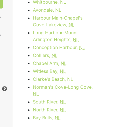
Whitbourne,
NL
Avondale,
NL
s
Harbour Main-Chapel's
Cove-Lakeview,
NL
Long Harbour-Mount
s
Arlington Heights,
NL
Conception Harbour,
NL
Colliers,
NL
Chapel Arm,
NL
Data Plan 30 Days - 8 GB
Witless Bay,
NL
$74.00
per month
Clarke's Beach,
NL
Norman's Cove-Long Cove,
Limite de données:
8
GB
Lim
NL
Vers le bas:
1
Gbps
Ver
South River,
NL
North River,
NL
Commandez Maintenant
Bay Bulls,
NL