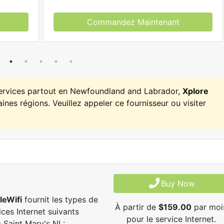
Commandez Maintenant
services partout en Newfoundland and Labrador,
Xplore
ines régions. Veuillez appeler ce fournisseur ou visiter
Buy Now
leWifi
fournit les types de
À partir de
$159.00
par moi
ices Internet suivants
pour le service Internet.
 Saint Mary's NL: