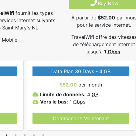
Buy Now
elWifi
fournit les types
À partir de
$52.00
par moi
ervices Internet suivants
pour le service Internet.
 Saint Mary's NL:
TravelWifi offre des vitesse
Mobile
de téléchargement Internet
jusqu'à
1
Gbps
.
Data Plan 30 Days - 4 GB
$52.00
per month
Limite de données:
4
GB
Vers le bas:
1
Gbps
Commandez Maintenant