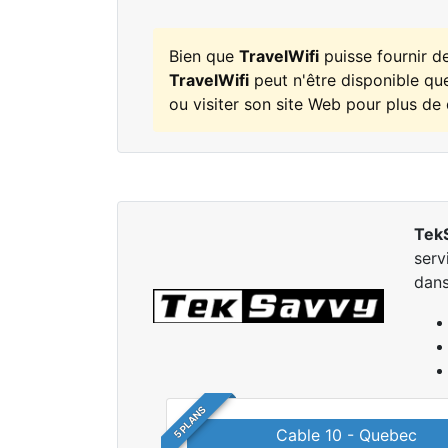
Bien que
TravelWifi
puisse fournir d
TravelWifi
peut n'être disponible que
ou visiter son site Web pour plus de 
Tek
serv
dans
5 PLANS
Cable 10 - Quebec