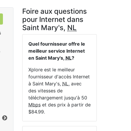
Foire aux questions
pour Internet dans
Saint Mary's,
NL
s
Quel fournisseur offre le
meilleur service Internet
e
en Saint Mary's,
NL
?
Xplore est le meilleur
fournisseur d'accès Internet
à Saint Mary's,
NL
, avec
LTE 10 Unlimited
des vitesses de
$84.99
per month for 12 months
$1
téléchargement jusqu'à 50
Mbps
et des prix à partir de
Terme du contrat:
12 mo.
Ter
$84.99.
Frais d'installation:
$49.00
Frai
Vers le bas:
10
Mbps
Lim
En haut:
1
Mbps
Ver