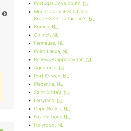
month
Frais d'activation:
$14.95
Portugal Cove South,
NL
Frais d'installation:
$49.99
Mount Carmel-Mitchells
Vers le bas:
1
Gbps
Ter
Brook-Saint Catherine's,
NL
En haut:
50
Mbps
Ver
Branch,
NL
En 
Colinet,
NL
Commandez Maintenant
Fermeuse,
NL
Point Lance,
NL
Renews-Cappahayden,
NL
Aquaforte,
NL
Port Kirwan,
NL
Placentia,
NL
Saint Bride's,
NL
Ferryland,
NL
Cape Broyle,
NL
Fox Harbour,
NL
Holyrood,
NL