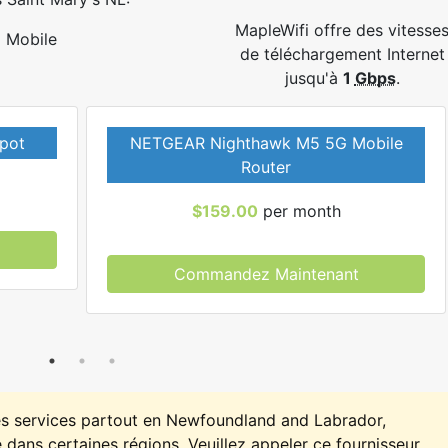
MapleWifi offre des vitesse
Mobile
de téléchargement Internet
jusqu'à
1
Gbps
.
pot
NETGEAR Nighthawk M5 5G Mobile
Router
$159.00
per month
Commandez Maintenant
es services partout en Newfoundland and Labrador,
 dans certaines régions. Veuillez appeler ce fournisseur