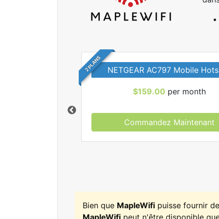
2 PLANS
NETGEAR AC797 Mobile Hots
$159.00
per month
Commandez Maintenant
r tous les forfaits
leWifi.
Bien que
MapleWifi
puisse fournir d
MapleWifi
peut n'être disponible que