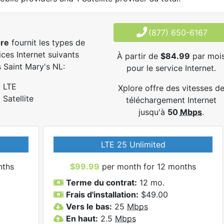
(877) 650-6167
ore
fournit les types de
ices Internet suivants
À partir de
$84.99
par moi
 Saint Mary's NL:
pour le service Internet.
LTE
Xplore offre des vitesses d
Satellite
téléchargement Internet
jusqu'à
50
Mbps
.
LTE 25 Unlimited
nths
$99.99
per month for 12 months
Terme du contrat:
12 mo.
Frais d'installation:
$49.00
Vers le bas:
25
Mbps
En haut:
2.5
Mbps