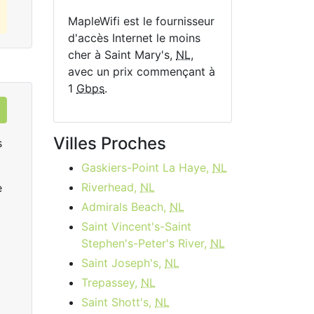
MapleWifi est le fournisseur
d'accès Internet le moins
cher à Saint Mary's,
NL
,
avec un prix commençant à
1
Gbps
.
Villes Proches
s
Gaskiers-Point La Haye,
NL
Riverhead,
NL
e
Admirals Beach,
NL
Saint Vincent's-Saint
Stephen's-Peter's River,
NL
Saint Joseph's,
NL
Rogers Ignite Gigabit
R
Trepassey,
NL
$149.99
per month
start
Saint Shott's,
NL