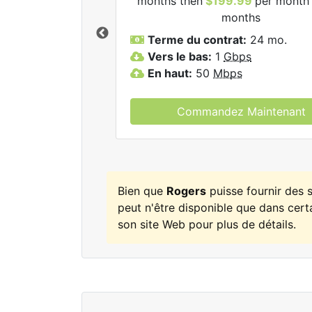
months then
$199.99
per month 
ogers.
months
Terme du contrat:
24 mo.
Vers le bas:
1
Gbps
En haut:
50
Mbps
Commandez Maintenant
Bien que
Rogers
puisse fournir des
peut n'être disponible que dans certa
son site Web pour plus de détails.