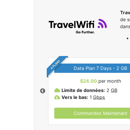
Trav
de s
dans
4 PLANS
Data Plan 7 Days - 2 GB
$24.00
per month
r tous les forfaits
Limite de données:
2
GB
elWifi.
Vers le bas:
1
Gbps
Commandez Maintenant