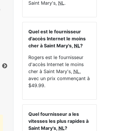
Saint Mary's,
NL
.
s
Quel est le fournisseur
d'accès Internet le moins
NE
cher à Saint Mary's,
NL
?
Rogers est le fournisseur
d'accès Internet le moins
cher à Saint Mary's,
NL
,
avec un prix commençant à
Cliquez ici pour afficher tous les forfaits
$49.99.
Internet MapleWifi.
Quel fournisseur a les
vitesses les plus rapides à
Saint Mary's,
NL
?