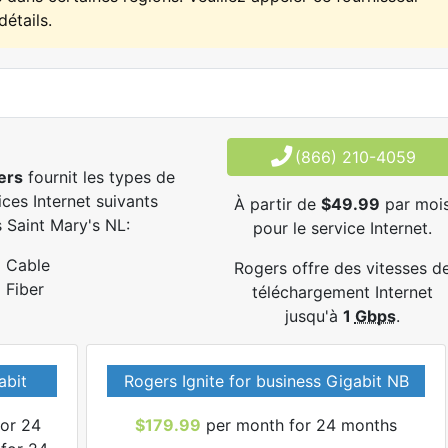
détails.
(866) 210-4059
ers
fournit les types de
ices Internet suivants
À partir de
$49.99
par moi
 Saint Mary's NL:
pour le service Internet.
Cable
Rogers offre des vitesses d
Fiber
téléchargement Internet
jusqu'à
1
Gbps
.
abit
Rogers Ignite for business Gigabit NB
or 24
$179.99
per month for 24 months