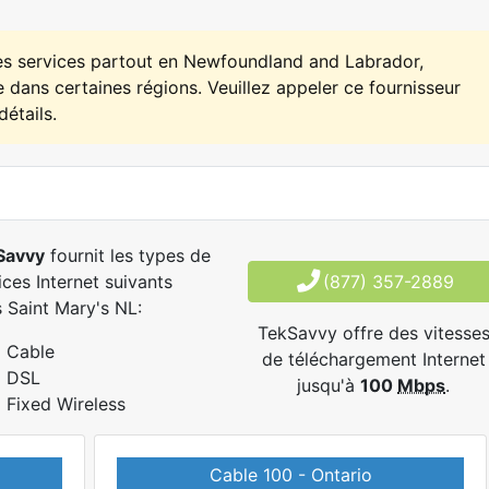
es services partout en Newfoundland and Labrador,
 dans certaines régions. Veuillez appeler ce fournisseur
détails.
Savvy
fournit les types de
ices Internet suivants
(877) 357-2889
 Saint Mary's NL:
TekSavvy offre des vitesse
Cable
de téléchargement Internet
DSL
jusqu'à
100
Mbps
.
Fixed Wireless
Cable 100 - Ontario