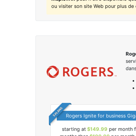
ou visiter son site Web pour plus de 
Rog
serv
dans
5 PLANS
Rogers Ignite for business Gig
starting at
$149.99
per month f
r tous les forfaits