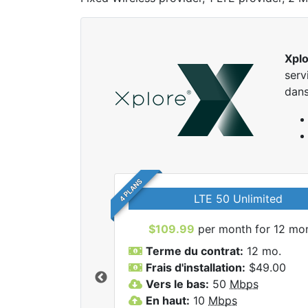
Xpl
serv
dans
4 PLANS
LTE 50 Unlimited
$109.99
per month for 12 mo
Terme du contrat:
12 mo.
Frais d'installation:
$49.00
Vers le bas:
50
Mbps
r tous les forfaits
En haut:
10
Mbps
lore.