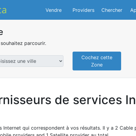
Vendre
Providers
Chercher
Ap
e
souhaitez parcourir.
Cochez cette
Zone
rnisseurs de services In
 Internet qui correspondent à vos résultats. Il y a 2 Cable p
obile providers and 1 Satellite provider au total.