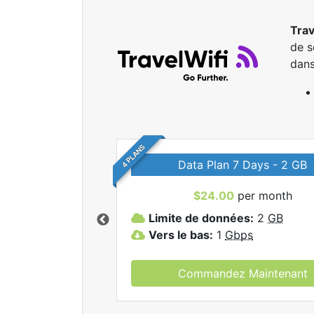
Trav
de s
dans
4 PLANS
Data Plan 7 Days - 2 GB
$24.00
per month
r tous les forfaits
Limite de données:
2
GB
elWifi.
Vers le bas:
1
Gbps
Commandez Maintenant