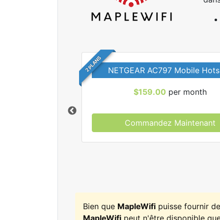
2 PLANS
NETGEAR AC797 Mobile Hots
$159.00
per month
Commandez Maintenant
r tous les forfaits
leWifi.
Bien que
MapleWifi
puisse fournir d
MapleWifi
peut n'être disponible que