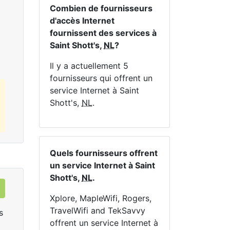
En 
Combien de fournisseurs
d'accès Internet
Commandez Maintenant
fournissent des services à
Saint Shott's,
NL
?
Il y a actuellement 5
fournisseurs qui offrent un
service Internet à Saint
Shott's,
NL
.
Quels fournisseurs offrent
un service Internet à Saint
Shott's,
NL
.
Xplore, MapleWifi, Rogers,
TravelWifi and TekSavvy
s
offrent un service Internet à