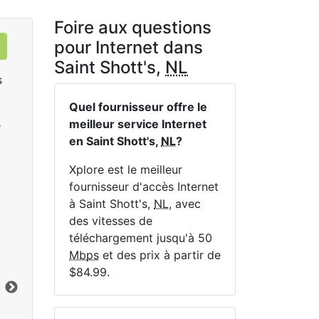
Foire aux questions
pour Internet dans
Saint Shott's,
NL
s
Quel fournisseur offre le
meilleur service Internet
e
en Saint Shott's,
NL
?
Xplore est le meilleur
fournisseur d'accès Internet
à Saint Shott's,
NL
, avec
LTE 10 Unlimited
des vitesses de
$84.99
per month for 12 months
$1
téléchargement jusqu'à 50
Mbps
et des prix à partir de
Terme du contrat:
12 mo.
Ter
$84.99.
Frais d'installation:
$49.00
Frai
Vers le bas:
10
Mbps
Lim
En haut:
1
Mbps
Ver