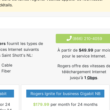
détails.
(866) 210-4059
ers
fournit les types de
ices Internet suivants
À partir de
$49.99
par moi
 Saint Shott's NL:
pour le service Internet.
Cable
Rogers offre des vitesses d
Fiber
téléchargement Internet
jusqu'à
1
Gbps
.
abit
Rogers Ignite for business Gigabit NB
or 24
$179.99
per month for 24 months