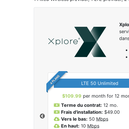
Xpl
serv
dans
4 PLANS
LTE 50 Unlimited
$109.99
per month for 12 mo
Terme du contrat:
12 mo.
Frais d'installation:
$49.00
Vers le bas:
50
Mbps
r tous les forfaits
En haut:
10
Mbps
lore.