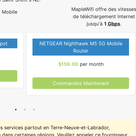
MapleWifi offre des vitesse
Mobile
de téléchargement Internet
jusqu'à
1
Gbps
.
pot
NETGEAR Nighthawk M5 5G Mobile
Router
$159.00
per month
Commandez Maintenant
es services partout en Terre-Neuve-et-Labrador,
 dans certaines régions. Veuillez appeler ce fournisseur