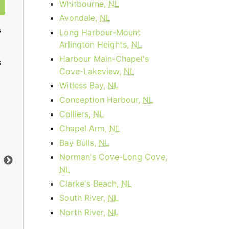
Whitbourne,
NL
Avondale,
NL
s
Long Harbour-Mount
Arlington Heights,
NL
Harbour Main-Chapel's
s
Cove-Lakeview,
NL
Witless Bay,
NL
Conception Harbour,
NL
Colliers,
NL
Data Plan 30 Days - 8 GB
Chapel Arm,
NL
$74.00
per month
Bay Bulls,
NL
Norman's Cove-Long Cove,
Limite de données:
8
GB
Lim
NL
Vers le bas:
1
Gbps
Ver
Clarke's Beach,
NL
South River,
NL
Commandez Maintenant
North River,
NL