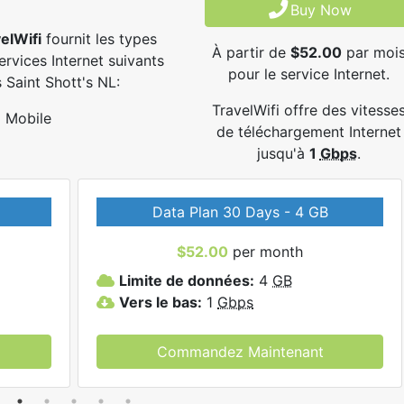
Buy Now
elWifi
fournit les types
À partir de
$52.00
par moi
ervices Internet suivants
pour le service Internet.
 Saint Shott's NL:
TravelWifi offre des vitesse
Mobile
de téléchargement Internet
jusqu'à
1
Gbps
.
Data Plan 30 Days - 4 GB
$52.00
per month
Limite de données:
4
GB
Vers le bas:
1
Gbps
Commandez Maintenant