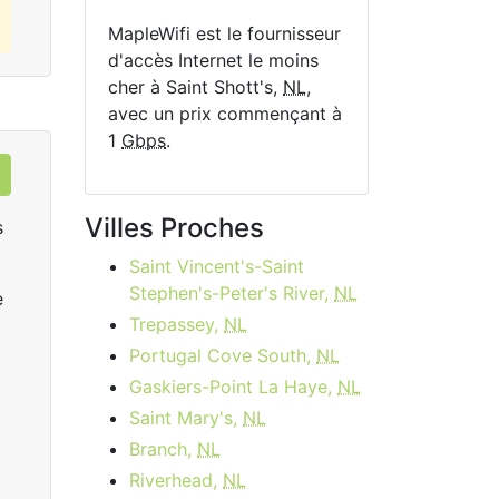
MapleWifi est le fournisseur
d'accès Internet le moins
cher à Saint Shott's,
NL
,
avec un prix commençant à
1
Gbps
.
Villes Proches
s
Saint Vincent's-Saint
Stephen's-Peter's River,
NL
e
Trepassey,
NL
Portugal Cove South,
NL
Gaskiers-Point La Haye,
NL
Saint Mary's,
NL
Rogers Ignite Gigabit
R
Branch,
NL
$149.99
per month
start
Riverhead,
NL