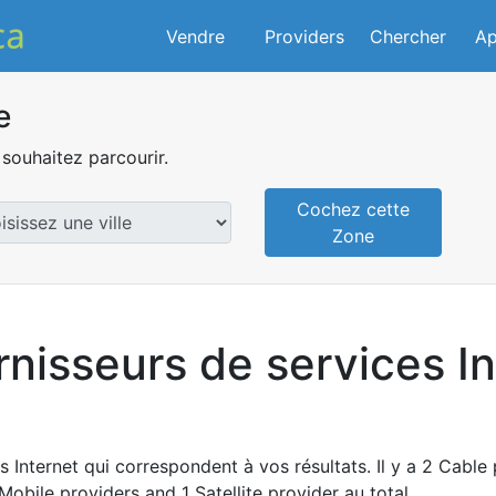
Vendre
Providers
Chercher
Ap
e
souhaitez parcourir.
Cochez cette
Zone
rnisseurs de services In
 Internet qui correspondent à vos résultats. Il y a 2 Cable 
Mobile providers and 1 Satellite provider au total.