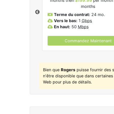
months then
$199.99
per month 
ogers.
months
Terme du contrat:
24 mo.
Vers le bas:
1
Gbps
En haut:
50
Mbps
Commandez Maintenant
Bien que
Rogers
puisse fournir des 
n'être disponible que dans certaines 
Web pour plus de détails.