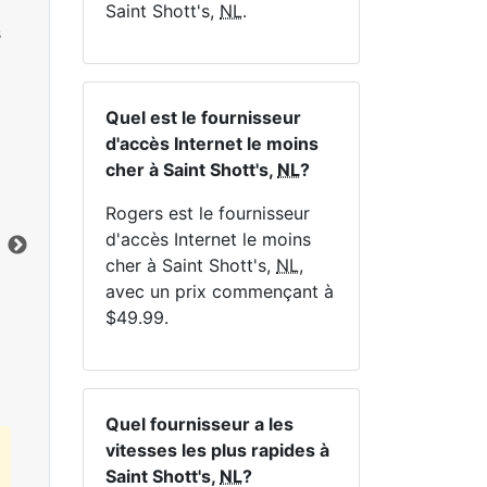
Saint Shott's,
NL
.
s
Quel est le fournisseur
d'accès Internet le moins
NE
cher à Saint Shott's,
NL
?
Rogers est le fournisseur
d'accès Internet le moins
cher à Saint Shott's,
NL
,
avec un prix commençant à
Cliquez ici pour afficher tous les forfaits
$49.99.
Internet MapleWifi.
Quel fournisseur a les
vitesses les plus rapides à
Saint Shott's,
NL
?