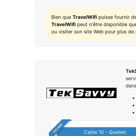
Bien que
TravelWifi
puisse fournir d
TravelWifi
peut n'être disponible que
ou visiter son site Web pour plus de 
Tek
serv
dans
5 PLANS
Cable 10 - Quebec