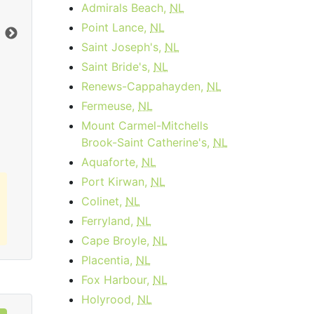
month
Frais d'activation:
$14.95
Admirals Beach,
NL
Frais d'installation:
$49.99
Point Lance,
NL
Vers le bas:
1
Gbps
Ter
Saint Joseph's,
NL
En haut:
50
Mbps
Ver
Saint Bride's,
NL
En 
Renews-Cappahayden,
NL
Commandez Maintenant
Fermeuse,
NL
Mount Carmel-Mitchells
Brook-Saint Catherine's,
NL
Aquaforte,
NL
Port Kirwan,
NL
Colinet,
NL
Ferryland,
NL
Cape Broyle,
NL
Placentia,
NL
Fox Harbour,
NL
Holyrood,
NL