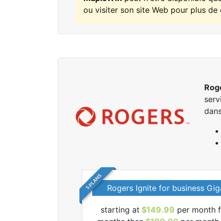
ou visiter son site Web pour plus de 
Rog
serv
dans
5 PLANS
Rogers Ignite for business Gig
starting at
$149.99
per month f
r tous les forfaits