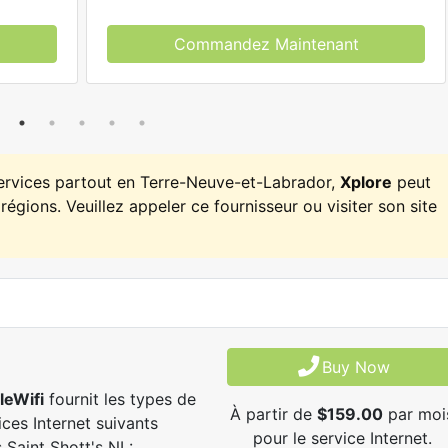
Commandez Maintenant
services partout en Terre-Neuve-et-Labrador,
Xplore
peut
régions. Veuillez appeler ce fournisseur ou visiter son site
Buy Now
leWifi
fournit les types de
À partir de
$159.00
par moi
ices Internet suivants
pour le service Internet.
 Saint Shott's NL: