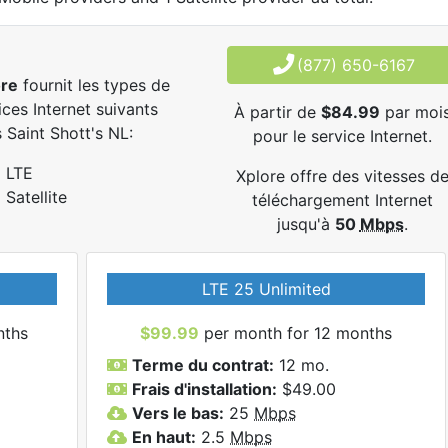
(877) 650-6167
ore
fournit les types de
ices Internet suivants
À partir de
$84.99
par moi
 Saint Shott's NL:
pour le service Internet.
LTE
Xplore offre des vitesses d
Satellite
téléchargement Internet
jusqu'à
50
Mbps
.
LTE 25 Unlimited
nths
$99.99
per month for 12 months
Terme du contrat:
12 mo.
Frais d'installation:
$49.00
Vers le bas:
25
Mbps
En haut:
2.5
Mbps