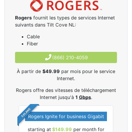
Rogers
fournit les types de services Internet
suivants dans Tilt Cove NL:
Cable
Fiber
(866) 210-4059
À partir de
$49.99
par mois pour le service
Internet.
Rogers offre des vitesses de téléchargement
Internet jusqu'à
1
Gbps
.
5 PLANS
Rogers Ignite for business Gigabit
Rog
starting at
$149.99
per month for
les