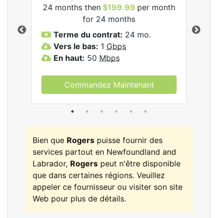
24 months then
$199.99
per month
$1
for 24 months
T
Terme du contrat:
24 mo.
V
Vers le bas:
1
Gbps
E
En haut:
50
Mbps
Commandez Maintenant
Bien que
Rogers
puisse fournir des
services partout en Newfoundland and
Labrador,
Rogers
peut n'être disponible
que dans certaines régions. Veuillez
appeler ce fournisseur ou visiter son site
Web pour plus de détails.