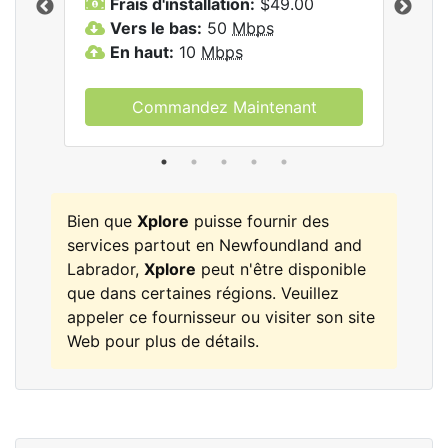
Frais d'installation:
$49.00
F
Vers le bas:
50
Mbps
V
les
En haut:
10
Mbps
E
Commandez Maintenant
Bien que
Xplore
puisse fournir des
services partout en Newfoundland and
Labrador,
Xplore
peut n'être disponible
que dans certaines régions. Veuillez
appeler ce fournisseur ou visiter son site
Web pour plus de détails.