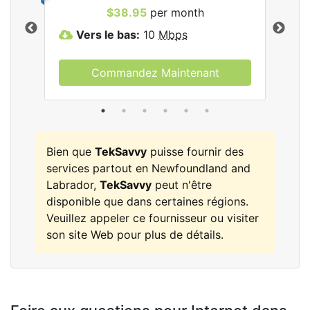
les
$38.95
per month
Vers le bas:
10
Mbps
V
Commandez Maintenant
Bien que
TekSavvy
puisse fournir des
services partout en Newfoundland and
Labrador,
TekSavvy
peut n'être
disponible que dans certaines régions.
Veuillez appeler ce fournisseur ou visiter
son site Web pour plus de détails.