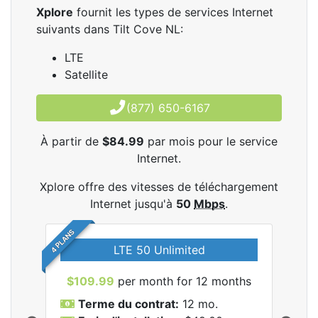
Xplore
fournit les types de services Internet
suivants dans Tilt Cove NL:
LTE
Satellite
(877) 650-6167
À partir de
$84.99
par mois pour le service
Internet.
Xplore offre des vitesses de téléchargement
Internet jusqu'à
50
Mbps
.
4 PLANS
LTE 50 Unlimited
$109.99
per month for 12 months
$9
Terme du contrat:
12 mo.
T