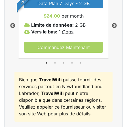
Data Plan 7 Days - 2 GB
$24.00
per month
les
Limite de données:
2
GB
L
Vers le bas:
1
Gbps
V
Commandez Maintenant
Bien que
TravelWifi
puisse fournir des
services partout en Newfoundland and
Labrador,
TravelWifi
peut n'être
disponible que dans certaines régions.
Veuillez appeler ce fournisseur ou visiter
son site Web pour plus de détails.