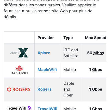
différer dans les zones rurales. Veuillez appeler le
fournisseur ou visiter son site Web pour plus de
détails.
Provider
Type
Max Speed
LTE and
Xplore
50
Mbps
Satellite
MapleWifi
Mobile
1
Gbps
Cable
Rogers
and
1
Gbps
Fiber
TravelWifi
Mobile
1
Gbps