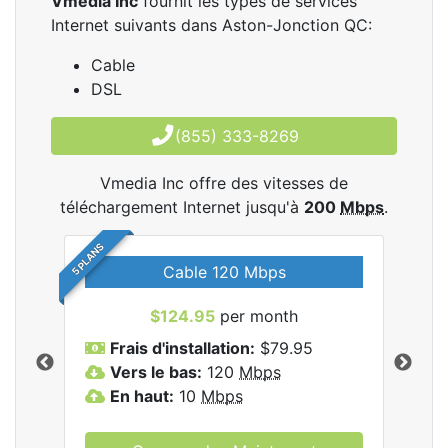
Vmedia Inc
fournit les types de services
Internet suivants dans Aston-Jonction QC:
Cable
DSL
(855) 333-8269
Vmedia Inc offre des vitesses de
téléchargement Internet jusqu'à
200
Mbps
.
5 PLANS
Cable 120 Mbps
$124.95
per month
les
Frais d'installation:
$79.95
F
.
Vers le bas:
120
Mbps
V
En haut:
10
Mbps
E