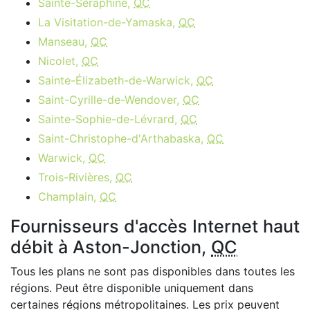
Sainte-Séraphine,
QC
La Visitation-de-Yamaska,
QC
Manseau,
QC
Nicolet,
QC
Sainte-Élizabeth-de-Warwick,
QC
Saint-Cyrille-de-Wendover,
QC
Sainte-Sophie-de-Lévrard,
QC
Saint-Christophe-d'Arthabaska,
QC
Warwick,
QC
Trois-Rivières,
QC
Champlain,
QC
Fournisseurs d'accès Internet haut
débit à Aston-Jonction,
QC
Tous les plans ne sont pas disponibles dans toutes les
régions. Peut être disponible uniquement dans
certaines régions métropolitaines. Les prix peuvent