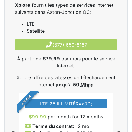
Xplore
fournit les types de services Internet
suivants dans Aston-Jonction QC:
LTE
Satellite
(877) 650-6167
À partir de
$79.99
par mois pour le service
Internet.
Xplore offre des vitesses de téléchargement
Internet jusqu'à
50
Mbps
.
4 PLANS
LTE 25 ILLIMITÉ&#x0D;
$99.99
per month for 12 months
$7
Terme du contrat:
12 mo.
T