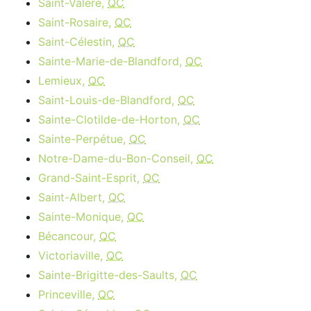
Saint-Valère,
QC
Saint-Rosaire,
QC
Saint-Célestin,
QC
Sainte-Marie-de-Blandford,
QC
Lemieux,
QC
Saint-Louis-de-Blandford,
QC
Sainte-Clotilde-de-Horton,
QC
Sainte-Perpétue,
QC
Notre-Dame-du-Bon-Conseil,
QC
Grand-Saint-Esprit,
QC
Saint-Albert,
QC
Sainte-Monique,
QC
Bécancour,
QC
Victoriaville,
QC
Sainte-Brigitte-des-Saults,
QC
Princeville,
QC