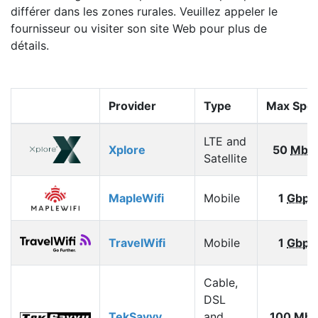
différer dans les zones rurales. Veuillez appeler le
fournisseur ou visiter son site Web pour plus de
détails.
Provider
Type
Max Spe
LTE and
Xplore
50
Mbp
Satellite
MapleWifi
Mobile
1
Gbps
TravelWifi
Mobile
1
Gbps
Cable,
DSL
TekSavvy
and
100
Mbp