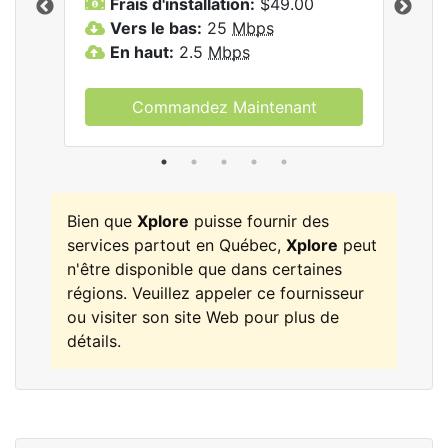
Frais d'installation:
$49.00
F
Vers le bas:
25
Mbps
V
les
En haut:
2.5
Mbps
E
Commandez Maintenant
Bien que
Xplore
puisse fournir des
services partout en Québec,
Xplore
peut
n'être disponible que dans certaines
régions. Veuillez appeler ce fournisseur
ou visiter son site Web pour plus de
détails.