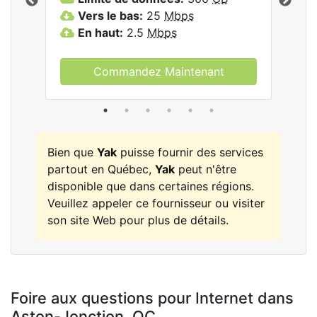
les
Vers le bas:
25
Mbps
V
En haut:
2.5
Mbps
E
Commandez Maintenant
Bien que
Yak
puisse fournir des services
partout en Québec,
Yak
peut n'être
disponible que dans certaines régions.
Veuillez appeler ce fournisseur ou visiter
son site Web pour plus de détails.
Foire aux questions pour Internet dans
Aston-Jonction,
QC