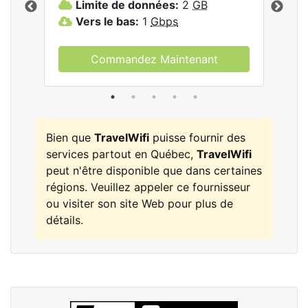
Limite de données:
2
GB
L
Vers le bas:
1
Gbps
V
Commandez Maintenant
Bien que
TravelWifi
puisse fournir des
services partout en Québec,
TravelWifi
peut n'être disponible que dans certaines
régions. Veuillez appeler ce fournisseur
ou visiter son site Web pour plus de
détails.