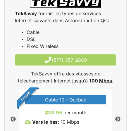
TekSavvy
fournit les types de services
Internet suivants dans Aston-Jonction QC:
Cable
DSL
Fixed Wireless
(877) 357-2889
TekSavvy offre des vitesses de
téléchargement Internet jusqu'à
100
Mbps
.
5 PLANS
Cable 10 - Quebec
les
$38.95
per month
Vers le bas:
10
Mbps
V