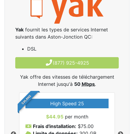
Yak
fournit les types de services Internet
suivants dans Aston-Jonction QC:
DSL
(877) 925-4925
Yak offre des vitesses de téléchargement
Internet jusqu'à
50
Mbps
.
5 PLANS
High Speed 25
$44.95
per month
Frais d'installation:
$75.00
F
Limite de données:
300
GB
L