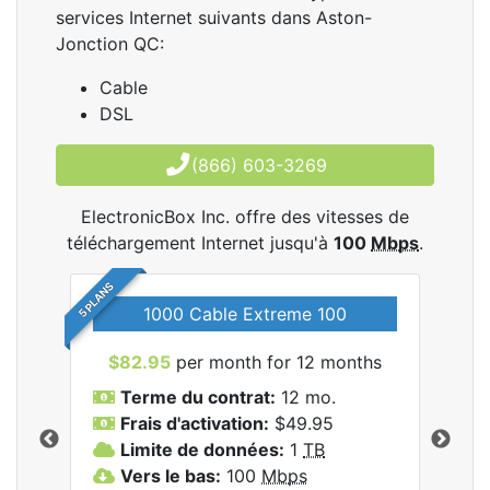
services Internet suivants dans Aston-
Jonction QC:
Cable
DSL
(866) 603-3269
ElectronicBox Inc. offre des vitesses de
téléchargement Internet jusqu'à
100
Mbps
.
5 PLANS
1000 Cable Extreme 100
$82.95
per month for 12 months
$6
les
Terme du contrat:
12 mo.
T
nc..
Frais d'activation:
$49.95
F
Limite de données:
1
TB
L
Vers le bas:
100
Mbps
V