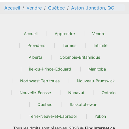
Accueil
Vendre
Québec
Aston-Jonction, QC
Accueil
Apprendre
Vendre
Providers
Termes
Intimité
Alberta
Colombie-Britannique
Île-du-Prince-Édouard
Manitoba
Northwest Territories
Nouveau-Brunswick
Nouvelle-Écosse
Nunavut
Ontario
Québec
Saskatchewan
Terre-Neuve-et-Labrador
Yukon
Tous les droits sont réservés. 2026 ©
FindInternet.ca
.