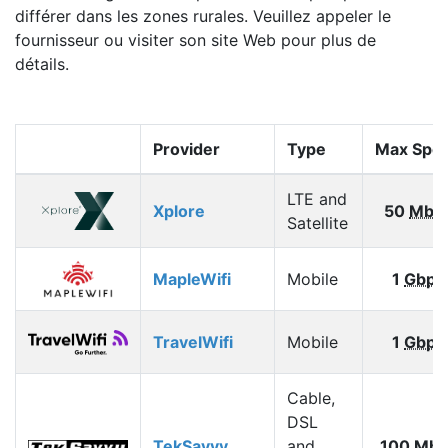
différer dans les zones rurales. Veuillez appeler le
fournisseur ou visiter son site Web pour plus de
détails.
Provider
Type
Max Spe
LTE and
Xplore
50
Mbp
Satellite
MapleWifi
Mobile
1
Gbps
TravelWifi
Mobile
1
Gbps
Cable,
DSL
TekSavvy
and
100
Mbp