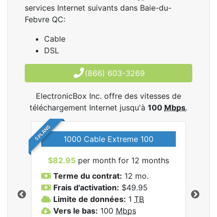
services Internet suivants dans Baie-du-
Febvre QC:
Cable
DSL
(866) 603-3269
ElectronicBox Inc. offre des vitesses de
téléchargement Internet jusqu'à
100
Mbps
.
5 PLANS
1000 Cable Extreme 100
$82.95
per month for 12 months
$6
les
Terme du contrat:
12 mo.
T
nc..
Frais d'activation:
$49.95
F
Limite de données:
1
TB
L
Vers le bas:
100
Mbps
V