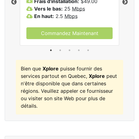
Frais d'installation:
$49.00
F
Vers le bas:
25
Mbps
V
les
En haut:
2.5
Mbps
E
Commandez Maintenant
Bien que
Xplore
puisse fournir des
services partout en Quebec,
Xplore
peut
n'être disponible que dans certaines
régions. Veuillez appeler ce fournisseur
ou visiter son site Web pour plus de
détails.