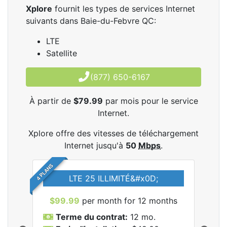
Xplore
fournit les types de services Internet
suivants dans Baie-du-Febvre QC:
LTE
Satellite
(877) 650-6167
À partir de
$79.99
par mois pour le service
Internet.
Xplore offre des vitesses de téléchargement
Internet jusqu'à
50
Mbps
.
4 PLANS
LTE 25 ILLIMITÉ&#x0D;
$99.99
per month for 12 months
$7
Terme du contrat:
12 mo.
T