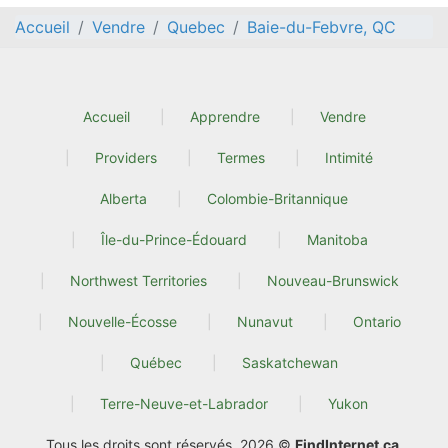
Accueil
Vendre
Quebec
Baie-du-Febvre, QC
Accueil
Apprendre
Vendre
Providers
Termes
Intimité
Alberta
Colombie-Britannique
Île-du-Prince-Édouard
Manitoba
Northwest Territories
Nouveau-Brunswick
Nouvelle-Écosse
Nunavut
Ontario
Québec
Saskatchewan
Terre-Neuve-et-Labrador
Yukon
Tous les droits sont réservés. 2026 ©
FindInternet.ca
.