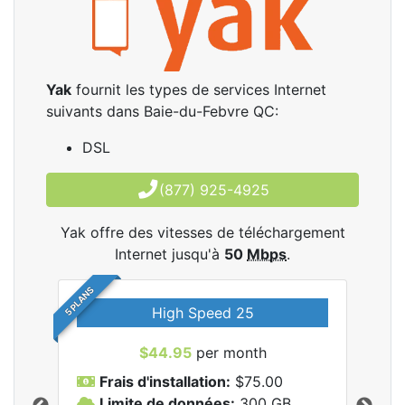
Yak
fournit les types de services Internet
suivants dans Baie-du-Febvre QC:
DSL
(877) 925-4925
Yak offre des vitesses de téléchargement
Internet jusqu'à
50
Mbps
.
5 PLANS
High Speed 25
$44.95
per month
Frais d'installation:
$75.00
F
Limite de données:
300
GB
L