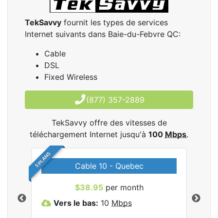
TekSavvy
fournit les types de services
Internet suivants dans Baie-du-Febvre QC:
Cable
DSL
Fixed Wireless
(877) 357-2889
TekSavvy offre des vitesses de
téléchargement Internet jusqu'à
100
Mbps
.
5 PLANS
Cable 10 - Quebec
les
$38.95
per month
Vers le bas:
10
Mbps
V