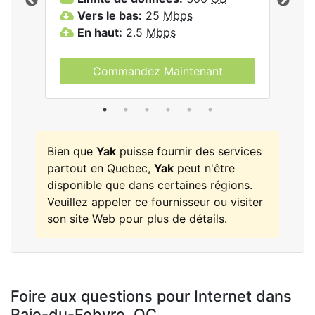
les
Vers le bas:
25
Mbps
V
En haut:
2.5
Mbps
E
Commandez Maintenant
Bien que
Yak
puisse fournir des services
partout en Quebec,
Yak
peut n'être
disponible que dans certaines régions.
Veuillez appeler ce fournisseur ou visiter
son site Web pour plus de détails.
Foire aux questions pour Internet dans
Baie-du-Febvre,
QC