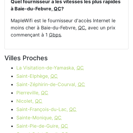
Quel fournisseur a les vitesses les plus rapides
à Baie-du-Febvre,
QC
?
MapleWifi est le fournisseur d'accès Internet le
moins cher à Baie-du-Febvre,
QC
, avec un prix
commençant à 1
Gbps
.
Villes Proches
La Visitation-de-Yamaska,
QC
Saint-Elphège,
QC
Saint-Zéphirin-de-Courval,
QC
Pierreville,
QC
Nicolet,
QC
Saint-François-du-Lac,
QC
Sainte-Monique,
QC
Saint-Pie-de-Guire,
QC