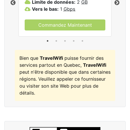
Limite de données:
2
GB
L
Vers le bas:
1
Gbps
V
Commandez Maintenant
Bien que
TravelWifi
puisse fournir des
services partout en Quebec,
TravelWifi
peut n'être disponible que dans certaines
régions. Veuillez appeler ce fournisseur
ou visiter son site Web pour plus de
détails.