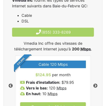
Vmedia Inc
fournit les types de services
Internet suivants dans Baie-du-Febvre QC:
Cable
DSL
(855) 333-8269
Vmedia Inc offre des vitesses de
téléchargement Internet jusqu'à
200
Mbps
.
5 PLANS
Cable 120 Mbps
$124.95
per month
les
Frais d'installation:
$79.95
F
.
Vers le bas:
120
Mbps
V
En haut:
10
Mbps
E