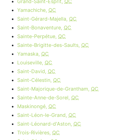
Grand-Saint-Esprit,
QC
Yamachiche,
QC
Saint-Gérard-Majella,
QC
Saint-Bonaventure,
QC
Sainte-Perpétue,
QC
Sainte-Brigitte-des-Saults,
QC
Yamaska,
QC
Louiseville,
QC
Saint-David,
QC
Saint-Célestin,
QC
Saint-Majorique-de-Grantham,
QC
Sainte-Anne-de-Sorel,
QC
Maskinongé,
QC
Saint-Léon-le-Grand,
QC
Saint-Léonard-d'Aston,
QC
Trois-Rivières,
QC