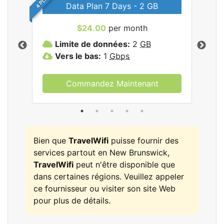
Data Plan 7 Days - 2 GB
$24.00
per month
les
Limite de données:
2
GB
L
Vers le bas:
1
Gbps
V
Commandez Maintenant
Bien que
TravelWifi
puisse fournir des
services partout en New Brunswick,
TravelWifi
peut n'être disponible que
dans certaines régions. Veuillez appeler
ce fournisseur ou visiter son site Web
pour plus de détails.