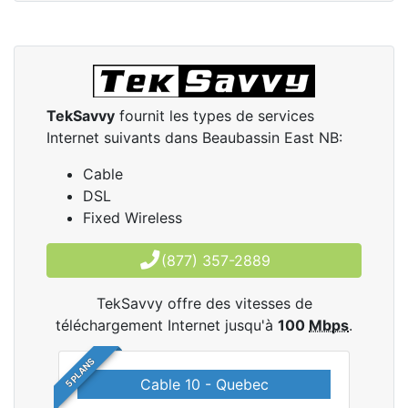
TekSavvy
fournit les types de services
Internet suivants dans Beaubassin East NB:
Cable
DSL
Fixed Wireless
(877) 357-2889
TekSavvy offre des vitesses de
téléchargement Internet jusqu'à
100
Mbps
.
5 PLANS
Cable 10 - Quebec