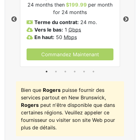
24 months then
$199.99
per month
$1
for 24 months
T
Terme du contrat:
24 mo.
V
Vers le bas:
1
Gbps
E
En haut:
50
Mbps
Commandez Maintenant
Bien que
Rogers
puisse fournir des
services partout en New Brunswick,
Rogers
peut n'être disponible que dans
certaines régions. Veuillez appeler ce
fournisseur ou visiter son site Web pour
plus de détails.