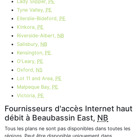
Lady Slipper,
PE
Tyne Valley,
PE
Ellerslie-Bideford,
PE
Kinkora,
PE
Riverside-Albert,
NB
Salisbury,
NB
Kensington,
PE
O'Leary,
PE
Oxford,
NS
Lot 11 and Area,
PE
Malpeque Bay,
PE
Victoria,
PE
Fournisseurs d'accès Internet haut
débit à Beaubassin East,
NB
Tous les plans ne sont pas disponibles dans toutes les
régions. Peut être disponible uniquement dans