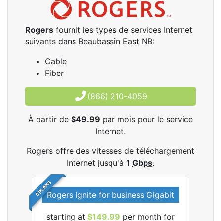
Rogers
fournit les types de services Internet
suivants dans Beaubassin East NB:
Cable
Fiber
(866) 210-4059
À partir de
$49.99
par mois pour le service
Internet.
Rogers offre des vitesses de téléchargement
Internet jusqu'à
1
Gbps
.
5 PLANS
Rogers Ignite for business Gigabit
Rog
starting at
$149.99
per month for
les