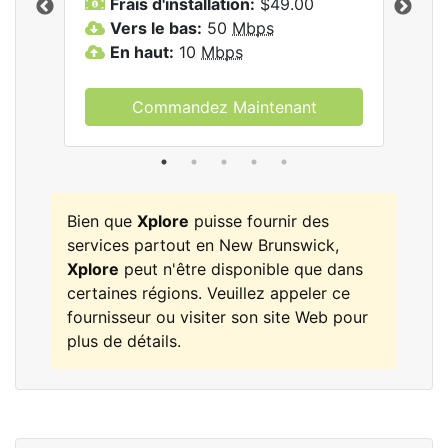
Frais d'installation:
$49.00
F
Vers le bas:
50
Mbps
V
les
En haut:
10
Mbps
E
Commandez Maintenant
Bien que
Xplore
puisse fournir des
services partout en New Brunswick,
Xplore
peut n'être disponible que dans
certaines régions. Veuillez appeler ce
fournisseur ou visiter son site Web pour
plus de détails.