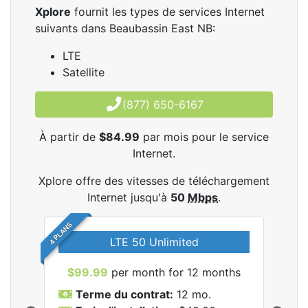
Xplore
fournit les types de services Internet
suivants dans Beaubassin East NB:
LTE
Satellite
(877) 650-6167
À partir de
$84.99
par mois pour le service
Internet.
Xplore offre des vitesses de téléchargement
Internet jusqu'à
50
Mbps
.
4 PLANS
LTE 50 Unlimited
$99.99
per month for 12 months
$9
Terme du contrat:
12 mo.
T