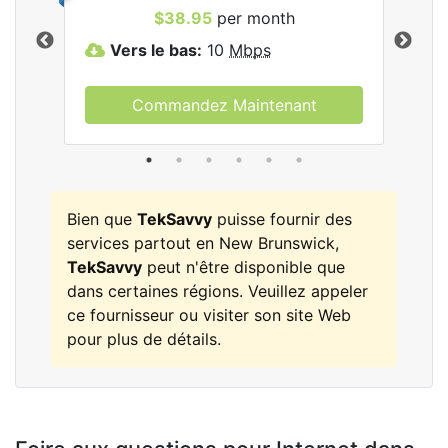
les
$38.95
per month
Vers le bas:
10
Mbps
V
Commandez Maintenant
Bien que
TekSavvy
puisse fournir des
services partout en New Brunswick,
TekSavvy
peut n'être disponible que
dans certaines régions. Veuillez appeler
ce fournisseur ou visiter son site Web
pour plus de détails.