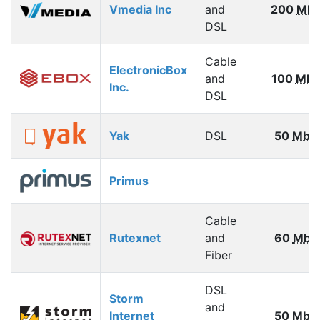
Vmedia Inc
and
200
Mbp
DSL
Cable
ElectronicBox
and
100
Mbp
Inc.
DSL
Yak
DSL
50
Mbp
Primus
Cable
Rutexnet
and
60
Mbp
Fiber
DSL
Storm
and
Internet
50
Mbp