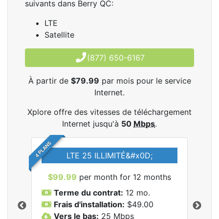
suivants dans Berry QC:
LTE
Satellite
(877) 650-6167
À partir de
$79.99
par mois pour le service
Internet.
Xplore offre des vitesses de téléchargement
Internet jusqu'à
50
Mbps
.
4 PLANS
LTE 25 ILLIMITÉ&#x0D;
$99.99
per month for 12 months
$7
Terme du contrat:
12 mo.
T
Frais d'installation:
$49.00
F
Vers le bas:
25
Mbps
V