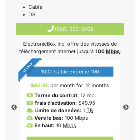
Cable
DSL
(866) 603-3269
ElectronicBox Inc. offre des vitesses de
téléchargement Internet jusqu'à
100
Mbps
.
5 PLANS
1000 Cable Extreme 100
$82.95
per month for 12 months
$6
les
Terme du contrat:
12 mo.
T
nc..
Frais d'activation:
$49.95
F
Limite de données:
1
TB
L
Vers le bas:
100
Mbps
V
En haut:
10
Mbps
E