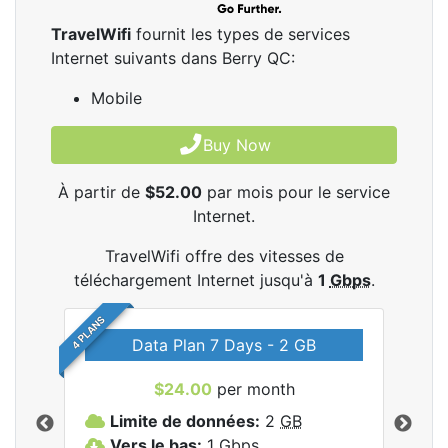
TravelWifi
fournit les types de services
Internet suivants dans Berry QC:
Mobile
Buy Now
À partir de
$52.00
par mois pour le service
Internet.
TravelWifi offre des vitesses de
téléchargement Internet jusqu'à
1
Gbps
.
4 PLANS
Data Plan 7 Days - 2 GB
$24.00
per month
les
Limite de données:
2
GB
L
Vers le bas:
1
Gbps
V