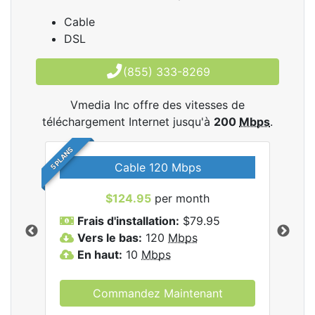
Cable
DSL
(855) 333-8269
Vmedia Inc offre des vitesses de
téléchargement Internet jusqu'à
200
Mbps
.
5 PLANS
Cable 120 Mbps
$124.95
per month
les
Frais d'installation:
$79.95
F
.
Vers le bas:
120
Mbps
V
En haut:
10
Mbps
E
Commandez Maintenant