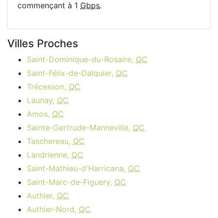
commençant à 1
Gbps
.
Villes Proches
Saint-Dominique-du-Rosaire,
QC
Saint-Félix-de-Dalquier,
QC
Trécesson,
QC
Launay,
QC
Amos,
QC
Sainte-Gertrude-Manneville,
QC
Taschereau,
QC
Landrienne,
QC
Saint-Mathieu-d'Harricana,
QC
Saint-Marc-de-Figuery,
QC
Authier,
QC
Authier-Nord,
QC