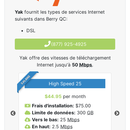
Yak
fournit les types de services Internet
suivants dans Berry QC:
DSL
(877) 925-4925
Yak offre des vitesses de téléchargement
Internet jusqu'à
50
Mbps
.
5 PLANS
High Speed 25
$44.95
per month
Frais d'installation:
$75.00
F
Limite de données:
300
GB
L
les
Vers le bas:
25
Mbps
V
En haut:
2.5
Mbps
E