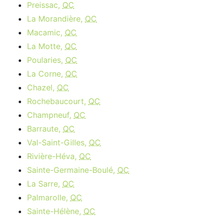
Preissac,
QC
La Morandière,
QC
Macamic,
QC
La Motte,
QC
Poularies,
QC
La Corne,
QC
Chazel,
QC
Rochebaucourt,
QC
Champneuf,
QC
Barraute,
QC
Val-Saint-Gilles,
QC
Rivière-Héva,
QC
Sainte-Germaine-Boulé,
QC
La Sarre,
QC
Palmarolle,
QC
Sainte-Hélène,
QC