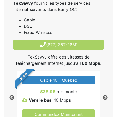
TekSavvy
fournit les types de services
Internet suivants dans Berry QC:
Cable
DSL
Fixed Wireless
(877) 357-2889
TekSavvy offre des vitesses de
téléchargement Internet jusqu'à
100
Mbps
.
5 PLANS
Cable 10 - Quebec
les
$38.95
per month
Vers le bas:
10
Mbps
V
Commandez Maintenant