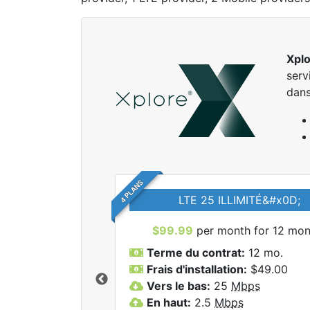
Xpl
serv
dans
4 PLANS
LTE 25 ILLIMITÉ&#x0D;
$99.99
per month for 12 mon
Terme du contrat:
12 mo.
Frais d'installation:
$49.00
Vers le bas:
25
Mbps
r tous les forfaits
En haut:
2.5
Mbps
lore.