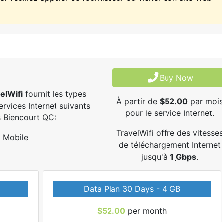
Buy Now
elWifi
fournit les types
À partir de
$52.00
par moi
ervices Internet suivants
pour le service Internet.
 Biencourt QC:
TravelWifi offre des vitesse
Mobile
de téléchargement Internet
jusqu'à
1
Gbps
.
Data Plan 30 Days - 4 GB
$52.00
per month