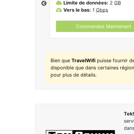
Limite de données:
2
GB
elWifi.
Vers le bas:
1
Gbps
Commandez Maintenant
Bien que
TravelWifi
puisse fournir d
disponible que dans certaines régions
pour plus de détails.
Tek
serv
dans