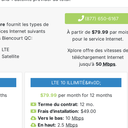
(877) 650-6167
ore
fournit les types de
ices Internet suivants
À partir de
$79.99
par moi
 Biencourt QC:
pour le service Internet.
LTE
Xplore offre des vitesses d
Satellite
téléchargement Internet
jusqu'à
50
Mbps
.
LTE 10 ILLIMITÉ&#x0D;
ths
$79.99
per month for 12 months
Terme du contrat:
12 mo.
Frais d'installation:
$49.00
Vers le bas:
10
Mbps
En haut:
2.5
Mbps