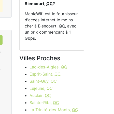
Biencourt,
QC
?
MapleWifi est le fournisseur
d'accès Internet le moins
cher à Biencourt,
QC
, avec
un prix commençant à 1
Gbps
.
s
Villes Proches
Lac-des-Aigles,
QC
s
Esprit-Saint,
QC
Saint-Guy,
QC
Lejeune,
QC
Auclair,
QC
Data Plan 30 Days - 8 GB
Sainte-Rita,
QC
$74.00
per month
La Trinité-des-Monts,
QC