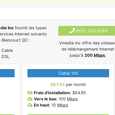
dia Inc
fournit les types
(855) 333-8269
ervices Internet suivants
 Biencourt QC:
Vmedia Inc offre des vitesse
de téléchargement Internet
Cable
jusqu'à
200
Mbps
.
DSL
Cable 100
$87.95
per month
Frais d'installation:
$64.95
Vers le bas:
100
Mbps
En haut:
10
Mbps