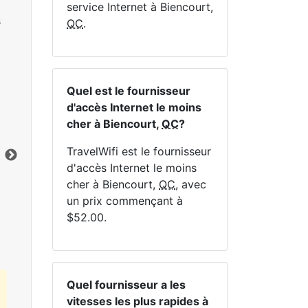
service Internet à Biencourt,
s
QC
.
Quel est le fournisseur
NE
d'accès Internet le moins
cher à Biencourt,
QC
?
TravelWifi est le fournisseur
d'accès Internet le moins
cher à Biencourt,
QC
, avec
Cliquez ici pour afficher tous les forfaits
un prix commençant à
Internet MapleWifi.
$52.00.
Quel fournisseur a les
vitesses les plus rapides à