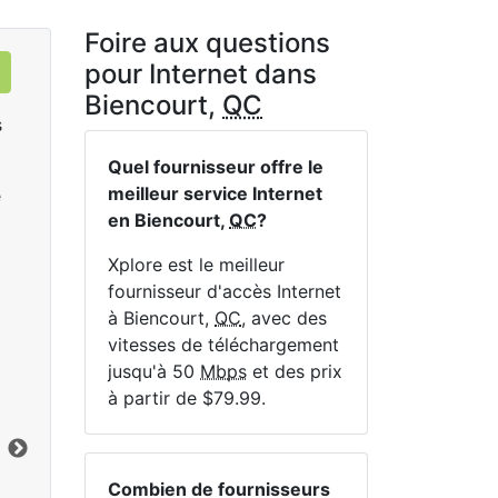
Foire aux questions
pour Internet dans
Biencourt,
QC
s
Quel fournisseur offre le
meilleur service Internet
e
en Biencourt,
QC
?
Xplore est le meilleur
fournisseur d'accès Internet
à Biencourt,
QC
, avec des
Sat 25
vitesses de téléchargement
$119.99
per month for 12 months
$1
jusqu'à 50
Mbps
et des prix
à partir de $79.99.
Terme du contrat:
12 mo.
Ter
Frais d'installation:
$49.00
Frai
Limite de données:
200
GB
Lim
Vers le bas:
25
Mbps
Ver
Combien de fournisseurs