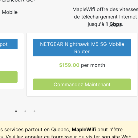
MapleWifi offre des vitesse
Mobile
de téléchargement Internet
jusqu'à
1
Gbps
.
pot
NETGEAR Nighthawk M5 5G Mobile
Router
$159.00
per month
Commandez Maintenant
es services partout en Quebec,
MapleWifi
peut n'être
. Veuillez appeler ce fournisseur ou visiter son site Web