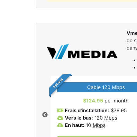
Vme
de s
dans
5 PLANS
Cable 120 Mbps
$124.95
per month
r tous les forfaits
Frais d'installation:
$79.95
dia Inc.
Vers le bas:
120
Mbps
En haut:
10
Mbps