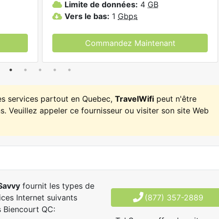
Limite de données:
4
GB
Vers le bas:
1
Gbps
Commandez Maintenant
es services partout en Quebec,
TravelWifi
peut n'être
. Veuillez appeler ce fournisseur ou visiter son site Web
Savvy
fournit les types de
ices Internet suivants
(877) 357-2889
 Biencourt QC: