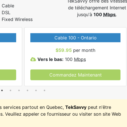
TekSavvy offre des vitesse
Cable
de téléchargement Internet
DSL
jusqu'à
100
Mbps
.
Fixed Wireless
Cable 100 - Ontario
$59.95
per month
Vers le bas:
100
Mbps
Commandez Maintenant
es services partout en Quebec,
TekSavvy
peut n'être
. Veuillez appeler ce fournisseur ou visiter son site Web