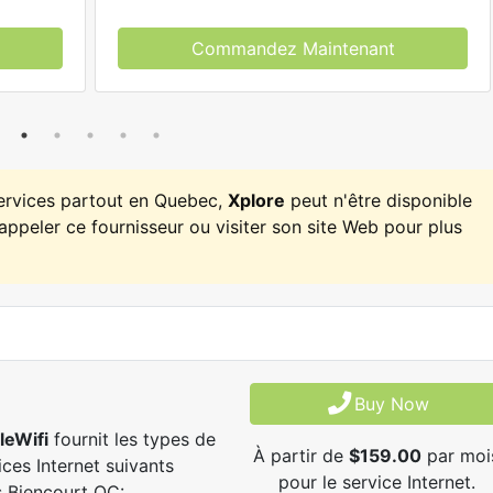
Commandez Maintenant
services partout en Quebec,
Xplore
peut n'être disponible
appeler ce fournisseur ou visiter son site Web pour plus
Buy Now
leWifi
fournit les types de
À partir de
$159.00
par moi
ices Internet suivants
pour le service Internet.
 Biencourt QC: