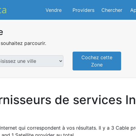
Vendre
Providers
Chercher
Ap
e
souhaitez parcourir.
Cochez cette
Zone
rnisseurs de services I
Internet qui correspondent à vos résultats. Il y a 3 Cable p
and 1 Satellite provider au total.