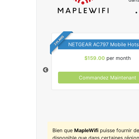
2 PLANS
NETGEAR AC797 Mobile Hots
$159.00
per month
Commandez Maintenant
r tous les forfaits
leWifi.
Bien que
MapleWifi
puisse fournir d
disponible que dans certaines régions