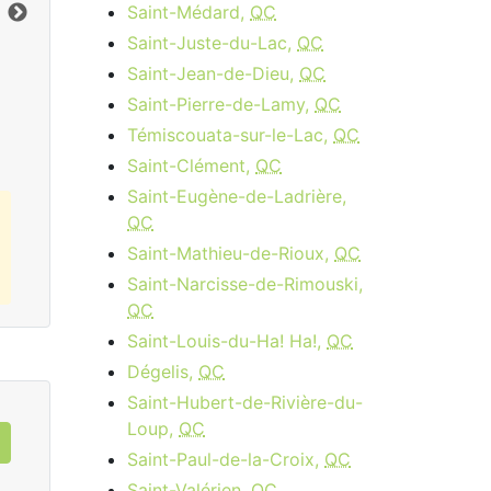
Limite de données:
8
GB
Lim
Saint-Médard,
QC
Vers le bas:
1
Gbps
Ver
Saint-Juste-du-Lac,
QC
Saint-Jean-de-Dieu,
QC
Commandez Maintenant
Saint-Pierre-de-Lamy,
QC
Témiscouata-sur-le-Lac,
QC
Saint-Clément,
QC
Saint-Eugène-de-Ladrière,
QC
Saint-Mathieu-de-Rioux,
QC
Saint-Narcisse-de-Rimouski,
QC
Saint-Louis-du-Ha! Ha!,
QC
Dégelis,
QC
Saint-Hubert-de-Rivière-du-
Loup,
QC
Saint-Paul-de-la-Croix,
QC
Saint-Valérien,
QC