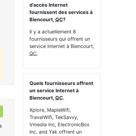
En haut:
1
Mbps
En 
d'accès Internet
fournissent des services à
Biencourt,
QC
?
Commandez Maintenant
Il y a actuellement 8
fournisseurs qui offrent un
service Internet à Biencourt,
QC
.
Quels fournisseurs offrent
un service Internet à
Biencourt,
QC
.
Xplore, MapleWifi,
TravelWifi, TekSavvy,
Vmedia Inc, ElectronicBox
s
Inc. and Yak offrent un