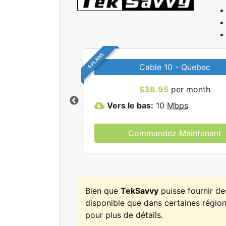
5 PLANS
Cable 10 - Quebec
r tous les forfaits
$38.95
per month
kSavvy.
Vers le bas:
10
Mbps
Commandez Maintenant
Bien que
TekSavvy
puisse fournir d
disponible que dans certaines régions
pour plus de détails.