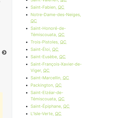
s
Saint-Fabien,
QC
Notre-Dame-des-Neiges,
QC
Saint-Honoré-de-
Témiscouata,
QC
Cable 15 - AB, BC
Trois-Pistoles,
QC
$34.95
per month
Saint-Éloi,
QC
Vers le bas:
15
Mbps
Ver
Saint-Eusèbe,
QC
Saint-François-Xavier-de-
Commandez Maintenant
Viger,
QC
Saint-Marcellin,
QC
Packington,
QC
Saint-Elzéar-de-
Témiscouata,
QC
Saint-Épiphane,
QC
L'Isle-Verte,
QC