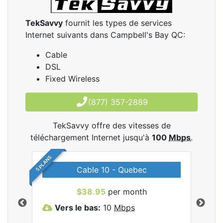
TekSavvy
fournit les types de services
Internet suivants dans Campbell's Bay QC:
Cable
DSL
Fixed Wireless
(877) 357-2889
TekSavvy offre des vitesses de
téléchargement Internet jusqu'à
100
Mbps
.
5 PLANS
Cable 10 - Quebec
les
$38.95
per month
Vers le bas:
10
Mbps
V