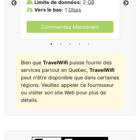
Limite de données:
2
GB
L
Vers le bas:
1
Gbps
V
Commandez Maintenant
Bien que
TravelWifi
puisse fournir des
services partout en Quebec,
TravelWifi
peut n'être disponible que dans certaines
régions. Veuillez appeler ce fournisseur
ou visiter son site Web pour plus de
détails.