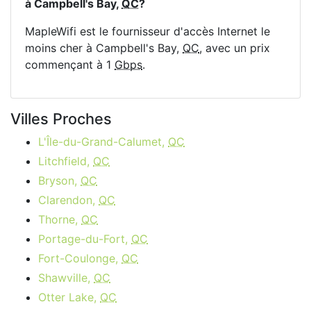
à Campbell's Bay,
QC
?
MapleWifi est le fournisseur d'accès Internet le
moins cher à Campbell's Bay,
QC
, avec un prix
commençant à 1
Gbps
.
Villes Proches
L'Île-du-Grand-Calumet,
QC
Litchfield,
QC
Bryson,
QC
Clarendon,
QC
Thorne,
QC
Portage-du-Fort,
QC
Fort-Coulonge,
QC
Shawville,
QC
Otter Lake,
QC