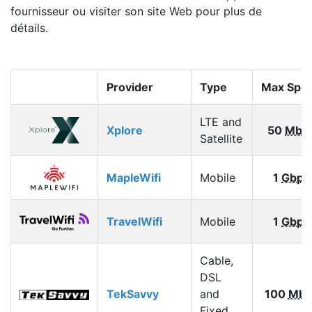
fournisseur ou visiter son site Web pour plus de
détails.
Provider
Type
Max Spe
LTE and
Xplore
50
Mbp
Satellite
MapleWifi
Mobile
1
Gbps
TravelWifi
Mobile
1
Gbps
Cable,
DSL
TekSavvy
and
100
Mbp
Fixed