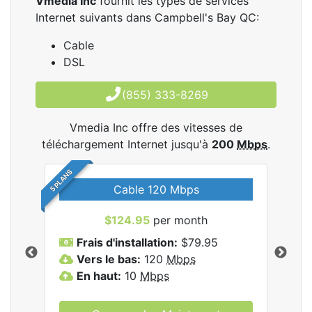
Vmedia Inc
fournit les types de services
Internet suivants dans Campbell's Bay QC:
Cable
DSL
(855) 333-8269
Vmedia Inc offre des vitesses de
téléchargement Internet jusqu'à
200
Mbps
.
5 PLANS
Cable 120 Mbps
$124.95
per month
les
Frais d'installation:
$79.95
F
.
Vers le bas:
120
Mbps
V
En haut:
10
Mbps
E