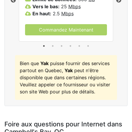
les
Vers le bas:
25
Mbps
V
En haut:
2.5
Mbps
E
Commandez Maintenant
Bien que
Yak
puisse fournir des services
partout en Quebec,
Yak
peut n'être
disponible que dans certaines régions.
Veuillez appeler ce fournisseur ou visiter
son site Web pour plus de détails.
Foire aux questions pour Internet dans
Campbell's Bay,
QC