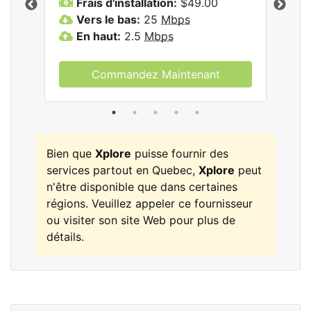
Frais d'installation:
$49.00
F
Vers le bas:
25
Mbps
V
les
En haut:
2.5
Mbps
E
Commandez Maintenant
Bien que
Xplore
puisse fournir des
services partout en Quebec,
Xplore
peut
n'être disponible que dans certaines
régions. Veuillez appeler ce fournisseur
ou visiter son site Web pour plus de
détails.