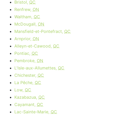
Bristol,
QC
Renfrew,
ON
Waltham,
QC
McDougall,
ON
Mansfield-et-Pontefract,
QC
Arnprior,
ON
Alleyn-et-Cawood,
QC
Pontiac,
QC
Pembroke,
ON
L'Isle-aux-Allumettes,
QC
Chichester,
QC
La Pêche,
QC
Low,
QC
Kazabazua,
QC
Cayamant,
QC
Lac-Sainte-Marie,
QC