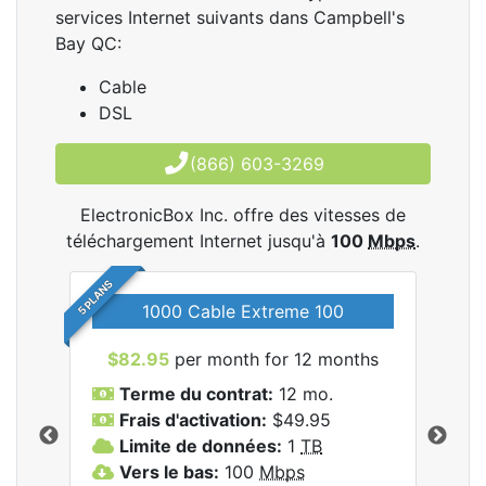
services Internet suivants dans Campbell's
Bay QC:
Cable
DSL
(866) 603-3269
ElectronicBox Inc. offre des vitesses de
téléchargement Internet jusqu'à
100
Mbps
.
5 PLANS
1000 Cable Extreme 100
$82.95
per month for 12 months
$6
les
Terme du contrat:
12 mo.
T
nc..
Frais d'activation:
$49.95
F
Limite de données:
1
TB
L
Vers le bas:
100
Mbps
V