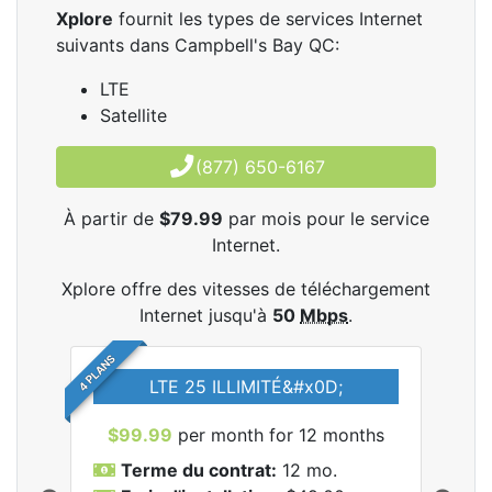
Xplore
fournit les types de services Internet
suivants dans Campbell's Bay QC:
LTE
Satellite
(877) 650-6167
À partir de
$79.99
par mois pour le service
Internet.
Xplore offre des vitesses de téléchargement
Internet jusqu'à
50
Mbps
.
4 PLANS
LTE 25 ILLIMITÉ&#x0D;
$99.99
per month for 12 months
$7
Terme du contrat:
12 mo.
T