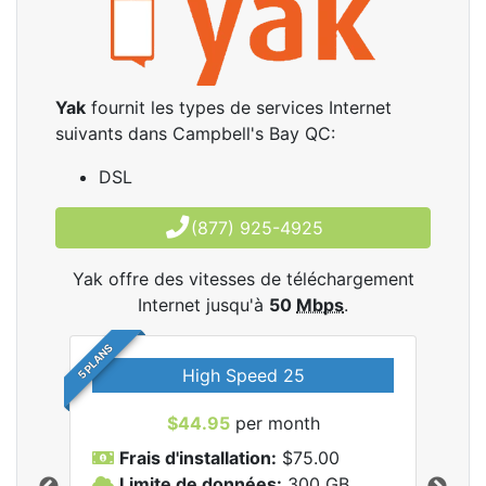
Yak
fournit les types de services Internet
suivants dans Campbell's Bay QC:
DSL
(877) 925-4925
Yak offre des vitesses de téléchargement
Internet jusqu'à
50
Mbps
.
5 PLANS
High Speed 25
$44.95
per month
Frais d'installation:
$75.00
F
Limite de données:
300
GB
L