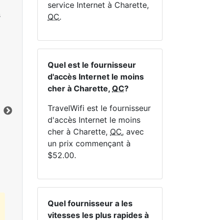
service Internet à Charette,
s
QC
.
Quel est le fournisseur
NE
d'accès Internet le moins
cher à Charette,
QC
?
TravelWifi est le fournisseur
d'accès Internet le moins
cher à Charette,
QC
, avec
Cliquez ici pour afficher tous les forfaits
un prix commençant à
Internet MapleWifi.
$52.00.
Quel fournisseur a les
vitesses les plus rapides à