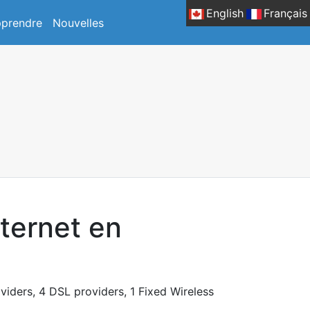
English
Français
prendre
Nouvelles
nternet en
oviders, 4 DSL providers, 1 Fixed Wireless