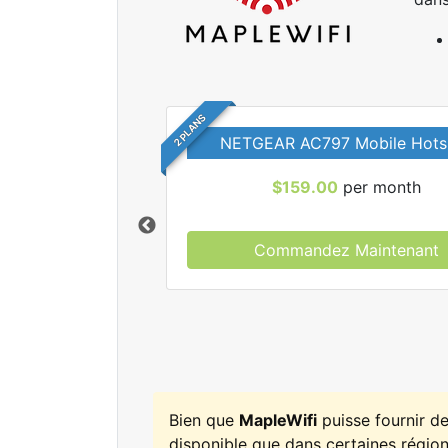
2 PLANS
NETGEAR AC797 Mobile Hots
$159.00
per month
Commandez Maintenant
r tous les forfaits
leWifi.
Bien que
MapleWifi
puisse fournir d
disponible que dans certaines régions