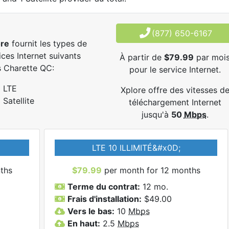
(877) 650-6167
ore
fournit les types de
ices Internet suivants
À partir de
$79.99
par moi
 Charette QC:
pour le service Internet.
LTE
Xplore offre des vitesses d
Satellite
téléchargement Internet
jusqu'à
50
Mbps
.
LTE 10 ILLIMITÉ&#x0D;
ths
$79.99
per month for 12 months
Terme du contrat:
12 mo.
Frais d'installation:
$49.00
Vers le bas:
10
Mbps
En haut:
2.5
Mbps