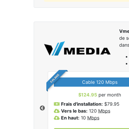
Vme
de s
dans
5 PLANS
Cable 120 Mbps
$124.95
per month
r tous les forfaits
Frais d'installation:
$79.95
dia Inc.
Vers le bas:
120
Mbps
En haut:
10
Mbps