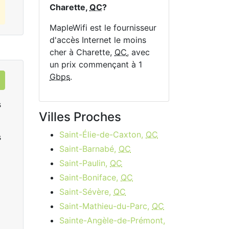
Charette,
QC
?
MapleWifi est le fournisseur
d'accès Internet le moins
cher à Charette,
QC
, avec
un prix commençant à 1
Gbps
.
s
Villes Proches
Saint-Élie-de-Caxton,
QC
s
Saint-Barnabé,
QC
Saint-Paulin,
QC
Saint-Boniface,
QC
Saint-Sévère,
QC
Data Plan 30 Days - 8 GB
Saint-Mathieu-du-Parc,
QC
$74.00
per month
Sainte-Angèle-de-Prémont,