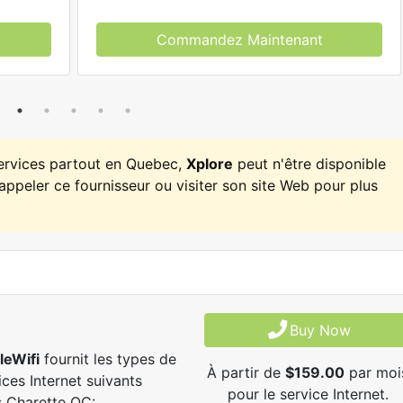
Commandez Maintenant
services partout en Quebec,
Xplore
peut n'être disponible
appeler ce fournisseur ou visiter son site Web pour plus
Buy Now
leWifi
fournit les types de
À partir de
$159.00
par moi
ices Internet suivants
pour le service Internet.
 Charette QC: