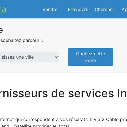
Vendre
Providers
Chercher
Ap
e
souhaitez parcourir.
Cochez cette
Zone
rnisseurs de services I
nternet qui correspondent à vos résultats. Il y a 3 Cable pr
and 1 Satellite provider au total.