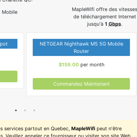
MapleWifi offre des vitesse
Mobile
de téléchargement Internet
jusqu'à
1
Gbps
.
pot
NETGEAR Nighthawk M5 5G Mobile
Router
$159.00
per month
Commandez Maintenant
es services partout en Quebec,
MapleWifi
peut n'être
. Veuillez appeler ce fournisseur ou visiter son site Web