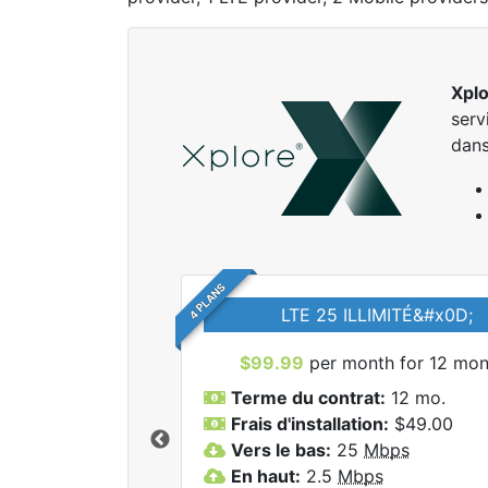
Xpl
serv
dans
4 PLANS
LTE 25 ILLIMITÉ&#x0D;
$99.99
per month for 12 mon
Terme du contrat:
12 mo.
Frais d'installation:
$49.00
Vers le bas:
25
Mbps
r tous les forfaits
En haut:
2.5
Mbps
lore.