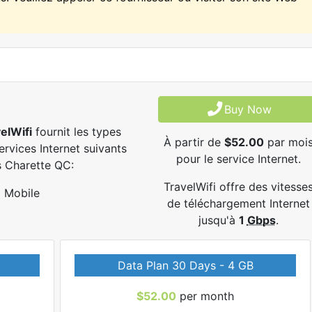
Buy Now
elWifi
fournit les types
À partir de
$52.00
par moi
ervices Internet suivants
pour le service Internet.
 Charette QC:
TravelWifi offre des vitesse
Mobile
de téléchargement Internet
jusqu'à
1
Gbps
.
Data Plan 30 Days - 4 GB
$52.00
per month