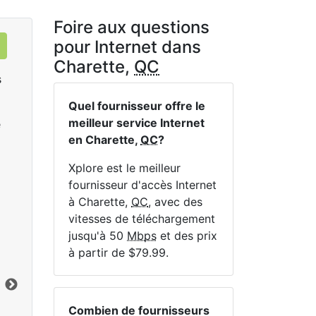
Foire aux questions
pour Internet dans
Charette,
QC
s
Quel fournisseur offre le
meilleur service Internet
e
en Charette,
QC
?
Xplore est le meilleur
fournisseur d'accès Internet
à Charette,
QC
, avec des
Sat 25
vitesses de téléchargement
$119.99
per month for 12 months
$1
jusqu'à 50
Mbps
et des prix
à partir de $79.99.
Terme du contrat:
12 mo.
Ter
Frais d'installation:
$49.00
Frai
Limite de données:
200
GB
Lim
Vers le bas:
25
Mbps
Ver
Combien de fournisseurs