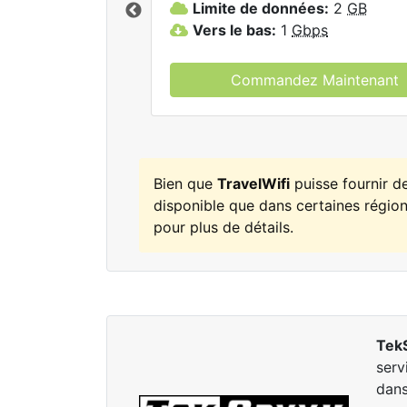
Limite de données:
2
GB
elWifi.
Vers le bas:
1
Gbps
Commandez Maintenant
Bien que
TravelWifi
puisse fournir d
disponible que dans certaines régions
pour plus de détails.
Tek
serv
dans