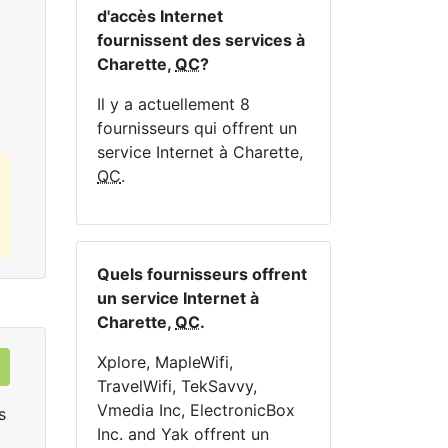
En haut:
1
Mbps
En 
d'accès Internet
fournissent des services à
Charette,
QC
?
Commandez Maintenant
Il y a actuellement 8
fournisseurs qui offrent un
service Internet à Charette,
QC
.
Quels fournisseurs offrent
un service Internet à
Charette,
QC
.
Xplore, MapleWifi,
TravelWifi, TekSavvy,
Vmedia Inc, ElectronicBox
s
Inc. and Yak offrent un