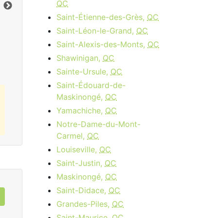
QC
Limite de données:
8
GB
Lim
Vers le bas:
1
Gbps
Ver
Saint-Étienne-des-Grès,
QC
Saint-Léon-le-Grand,
QC
Commandez Maintenant
Saint-Alexis-des-Monts,
QC
Shawinigan,
QC
Sainte-Ursule,
QC
Saint-Édouard-de-
Maskinongé,
QC
Yamachiche,
QC
Notre-Dame-du-Mont-
Carmel,
QC
Louiseville,
QC
Saint-Justin,
QC
Maskinongé,
QC
Saint-Didace,
QC
Grandes-Piles,
QC
Saint-Maurice,
QC