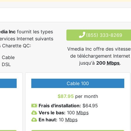
dia Inc
fournit les types
(855) 333-8269
ervices Internet suivants
 Charette QC:
Vmedia Inc offre des vitesse
de téléchargement Internet
Cable
jusqu'à
200
Mbps
.
DSL
Cable 100
$87.95
per month
Frais d'installation:
$64.95
Vers le bas:
100
Mbps
En haut:
10
Mbps