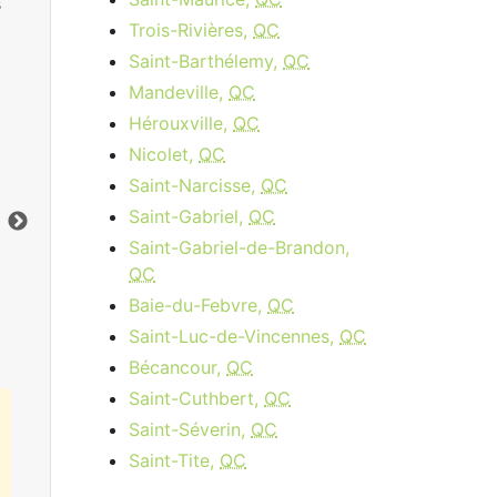
s
Trois-Rivières,
QC
Saint-Barthélemy,
QC
Mandeville,
QC
Hérouxville,
QC
Cable 15 - AB, BC
Nicolet,
QC
Saint-Narcisse,
QC
$34.95
per month
Saint-Gabriel,
QC
Vers le bas:
15
Mbps
Ver
Saint-Gabriel-de-Brandon,
QC
Commandez Maintenant
Baie-du-Febvre,
QC
Saint-Luc-de-Vincennes,
QC
Bécancour,
QC
Saint-Cuthbert,
QC
Saint-Séverin,
QC
Saint-Tite,
QC