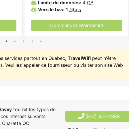
Limite de données:
4
GB
Vers le bas:
1
Gbps
Commandez Maintenant
es services partout en Quebec,
TravelWifi
peut n'être
. Veuillez appeler ce fournisseur ou visiter son site Web
Savvy
fournit les types de
ices Internet suivants
(877) 357-2889
 Charette QC: