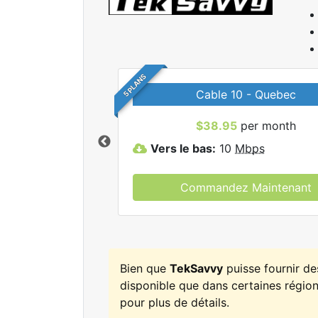
5 PLANS
Cable 10 - Quebec
r tous les forfaits
$38.95
per month
kSavvy.
Vers le bas:
10
Mbps
Commandez Maintenant
Bien que
TekSavvy
puisse fournir d
disponible que dans certaines régions
pour plus de détails.