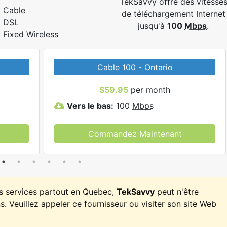
TekSavvy offre des vitesse
Cable
de téléchargement Internet
DSL
jusqu'à
100
Mbps
.
Fixed Wireless
Cable 100 - Ontario
$59.95
per month
Vers le bas:
100
Mbps
Commandez Maintenant
es services partout en Quebec,
TekSavvy
peut n'être
. Veuillez appeler ce fournisseur ou visiter son site Web