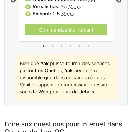
les
Vers le bas:
25
Mbps
V
En haut:
2.5
Mbps
E
Commandez Maintenant
Bien que
Yak
puisse fournir des services
partout en Quebec,
Yak
peut n'être
disponible que dans certaines régions.
Veuillez appeler ce fournisseur ou visiter
son site Web pour plus de détails.
Foire aux questions pour Internet dans
Coteau-du-Lac,
QC