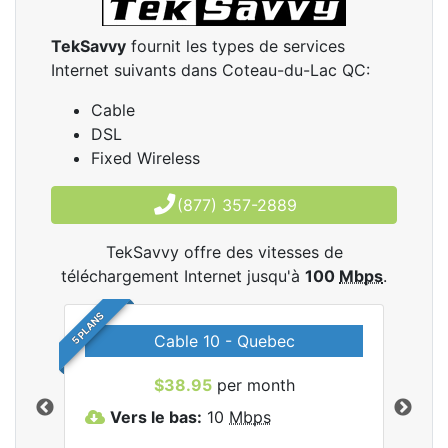
TekSavvy
fournit les types de services
Internet suivants dans Coteau-du-Lac QC:
Cable
DSL
Fixed Wireless
(877) 357-2889
TekSavvy offre des vitesses de
téléchargement Internet jusqu'à
100
Mbps
.
5 PLANS
Cable 10 - Quebec
les
$38.95
per month
Vers le bas:
10
Mbps
V