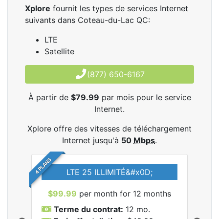
Xplore
fournit les types de services Internet
suivants dans Coteau-du-Lac QC:
LTE
Satellite
(877) 650-6167
À partir de
$79.99
par mois pour le service
Internet.
Xplore offre des vitesses de téléchargement
Internet jusqu'à
50
Mbps
.
4 PLANS
LTE 25 ILLIMITÉ&#x0D;
$99.99
per month for 12 months
$7
Terme du contrat:
12 mo.
T