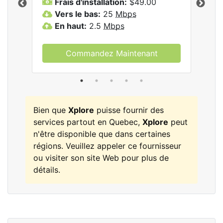
Frais d'installation:
$49.00
F
Vers le bas:
25
Mbps
V
les
En haut:
2.5
Mbps
E
Commandez Maintenant
Bien que
Xplore
puisse fournir des
services partout en Quebec,
Xplore
peut
n'être disponible que dans certaines
régions. Veuillez appeler ce fournisseur
ou visiter son site Web pour plus de
détails.