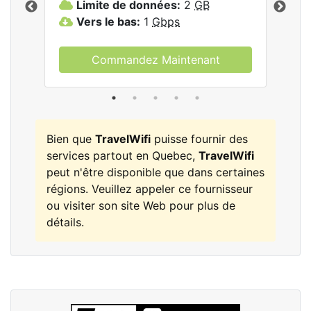
Limite de données:
2
GB
L
Vers le bas:
1
Gbps
V
Commandez Maintenant
Bien que
TravelWifi
puisse fournir des
services partout en Quebec,
TravelWifi
peut n'être disponible que dans certaines
régions. Veuillez appeler ce fournisseur
ou visiter son site Web pour plus de
détails.