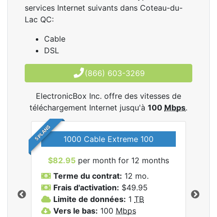
services Internet suivants dans Coteau-du-
Lac QC:
Cable
DSL
(866) 603-3269
ElectronicBox Inc. offre des vitesses de
téléchargement Internet jusqu'à
100
Mbps
.
5 PLANS
1000 Cable Extreme 100
$82.95
per month for 12 months
$6
les
Terme du contrat:
12 mo.
T
nc..
Frais d'activation:
$49.95
F
Limite de données:
1
TB
L
Vers le bas:
100
Mbps
V