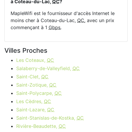
à Coteau-du-Lac,
QC
?
MapleWifi est le fournisseur d'accès Internet le
moins cher à Coteau-du-Lac,
QC
, avec un prix
commençant à 1
Gbps
.
Villes Proches
Les Coteaux,
QC
Salaberry-de-Valleyfield,
QC
Saint-Clet,
QC
Saint-Zotique,
QC
Saint-Polycarpe,
QC
Les Cèdres,
QC
Saint-Lazare,
QC
Saint-Stanislas-de-Kostka,
QC
Rivière-Beaudette,
QC