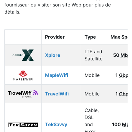
fournisseur ou visiter son site Web pour plus de
détails.
Provider
Type
Max Spe
LTE and
Xplore
50
Mbp
Satellite
MapleWifi
Mobile
1
Gbps
TravelWifi
Mobile
1
Gbps
Cable,
DSL
TekSavvy
and
100
Mbp
Fixed