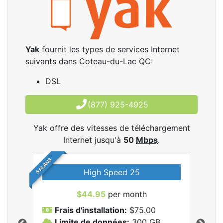
Yak
fournit les types de services Internet
suivants dans Coteau-du-Lac QC:
DSL
(877) 925-4925
Yak offre des vitesses de téléchargement
Internet jusqu'à
50
Mbps
.
5 PLANS
High Speed 25
$44.95
per month
Frais d'installation:
$75.00
F
Limite de données:
300
GB
L