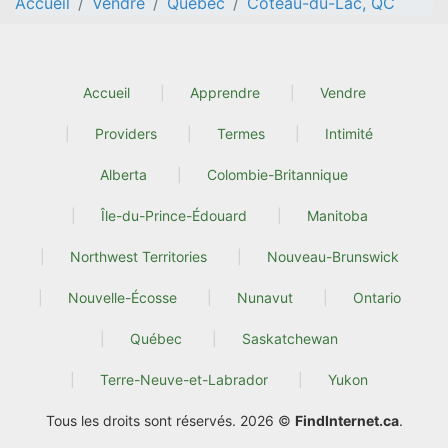
Accueil
Vendre
Quebec
Coteau-du-Lac, QC
Accueil
Apprendre
Vendre
Providers
Termes
Intimité
Alberta
Colombie-Britannique
Île-du-Prince-Édouard
Manitoba
Northwest Territories
Nouveau-Brunswick
Nouvelle-Écosse
Nunavut
Ontario
Québec
Saskatchewan
Terre-Neuve-et-Labrador
Yukon
Tous les droits sont réservés. 2026 ©
FindInternet.ca
.