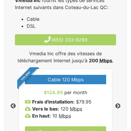
Vmedia Inc
fournit les types de services
Internet suivants dans Coteau-du-Lac QC:
Cable
DSL
(855) 333-8269
Vmedia Inc offre des vitesses de
téléchargement Internet jusqu'à
200
Mbps
.
5 PLANS
Cable 120 Mbps
$124.95
per month
les
Frais d'installation:
$79.95
F
.
Vers le bas:
120
Mbps
V
En haut:
10
Mbps
E