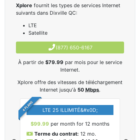
Xplore
fournit les types de services Internet
suivants dans Dixville QC:
LTE
Satellite
(877) 650-6167
À partir de
$79.99
par mois pour le service
Internet.
Xplore offre des vitesses de téléchargement
Internet jusqu'à
50
Mbps
.
4 PLANS
LTE 25 ILLIMITÉ&#x0D;
$99.99
per month for 12 months
$7
Terme du contrat:
12 mo.
T