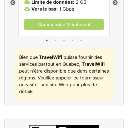
Limite de données:
2
GB
L
Vers le bas:
1
Gbps
V
Commandez Maintenant
Bien que
TravelWifi
puisse fournir des
services partout en Quebec,
TravelWifi
peut n'être disponible que dans certaines
régions. Veuillez appeler ce fournisseur
ou visiter son site Web pour plus de
détails.