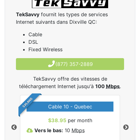
TekSavvy
fournit les types de services
Internet suivants dans Dixville QC:
Cable
DSL
Fixed Wireless
(877) 357-2889
TekSavvy offre des vitesses de
téléchargement Internet jusqu'à
100
Mbps
.
5 PLANS
Cable 10 - Quebec
les
$38.95
per month
Vers le bas:
10
Mbps
V