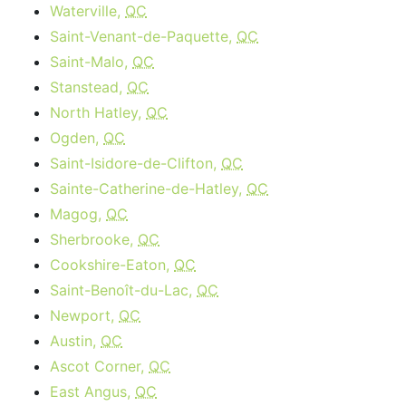
Waterville,
QC
Saint-Venant-de-Paquette,
QC
Saint-Malo,
QC
Stanstead,
QC
North Hatley,
QC
Ogden,
QC
Saint-Isidore-de-Clifton,
QC
Sainte-Catherine-de-Hatley,
QC
Magog,
QC
Sherbrooke,
QC
Cookshire-Eaton,
QC
Saint-Benoît-du-Lac,
QC
Newport,
QC
Austin,
QC
Ascot Corner,
QC
East Angus,
QC