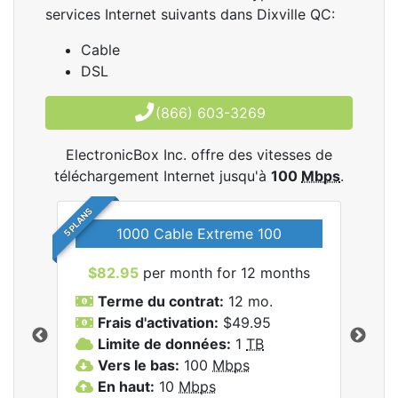
services Internet suivants dans Dixville QC:
Cable
DSL
(866) 603-3269
ElectronicBox Inc. offre des vitesses de
téléchargement Internet jusqu'à
100
Mbps
.
5 PLANS
1000 Cable Extreme 100
$82.95
per month for 12 months
$6
les
Terme du contrat:
12 mo.
T
nc..
Frais d'activation:
$49.95
F
Limite de données:
1
TB
L
Vers le bas:
100
Mbps
V
En haut:
10
Mbps
E