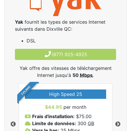
Yak
fournit les types de services Internet
suivants dans Dixville QC:
DSL
(877) 925-4925
Yak offre des vitesses de téléchargement
Internet jusqu'à
50
Mbps
.
5 PLANS
High Speed 25
$44.95
per month
Frais d'installation:
$75.00
F
Limite de données:
300
GB
L
les
Vers le bas:
25
Mbps
V