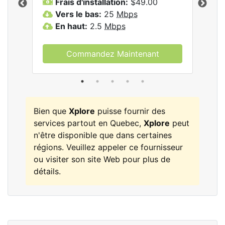
Frais d'installation:
$49.00
F
Vers le bas:
25
Mbps
V
les
En haut:
2.5
Mbps
E
Commandez Maintenant
Bien que
Xplore
puisse fournir des
services partout en Quebec,
Xplore
peut
n'être disponible que dans certaines
régions. Veuillez appeler ce fournisseur
ou visiter son site Web pour plus de
détails.