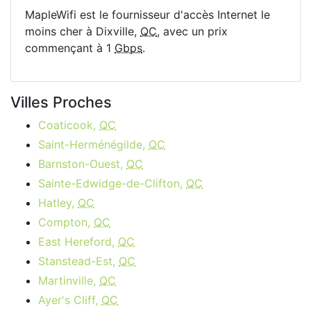
MapleWifi est le fournisseur d'accès Internet le
moins cher à Dixville,
QC
, avec un prix
commençant à 1
Gbps
.
Villes Proches
Coaticook,
QC
Saint-Herménégilde,
QC
Barnston-Ouest,
QC
Sainte-Edwidge-de-Clifton,
QC
Hatley,
QC
Compton,
QC
East Hereford,
QC
Stanstead-Est,
QC
Martinville,
QC
Ayer's Cliff,
QC