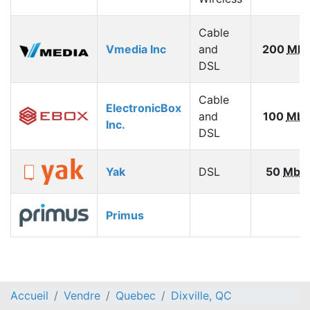
Cable
Vmedia Inc
and
200
Mbp
DSL
Cable
ElectronicBox
and
100
Mbp
Inc.
DSL
Yak
DSL
50
Mbp
Primus
Accueil
Vendre
Quebec
Dixville, QC