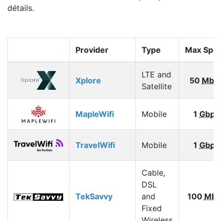
détails.
Provider
Type
Max Spe
LTE and
Xplore
50
Mbp
Satellite
MapleWifi
Mobile
1
Gbps
TravelWifi
Mobile
1
Gbps
Cable,
DSL
TekSavvy
and
100
Mbp
Fixed
Wireless