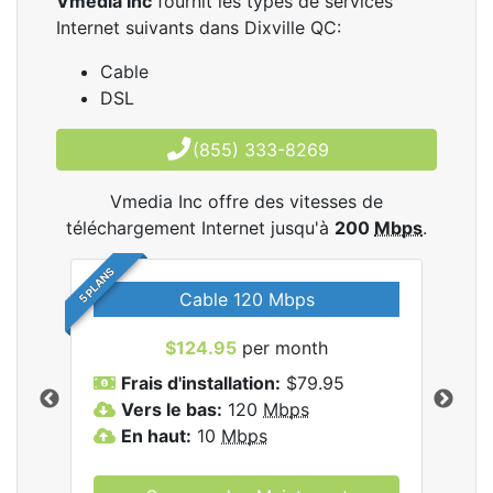
Vmedia Inc
fournit les types de services
Internet suivants dans Dixville QC:
Cable
DSL
(855) 333-8269
Vmedia Inc offre des vitesses de
téléchargement Internet jusqu'à
200
Mbps
.
5 PLANS
Cable 120 Mbps
$124.95
per month
les
Frais d'installation:
$79.95
F
.
Vers le bas:
120
Mbps
V
En haut:
10
Mbps
E