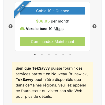
5 PLANS
Cable 10 - Quebec
les
$38.95
per month
Vers le bas:
10
Mbps
V
Commandez Maintenant
Bien que
TekSavvy
puisse fournir des
services partout en Nouveau-Brunswick,
TekSavvy
peut n'être disponible que
dans certaines régions. Veuillez appeler
ce fournisseur ou visiter son site Web
pour plus de détails.