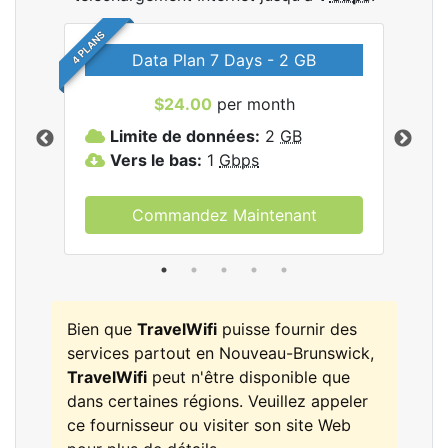
4 PLANS
Data Plan 7 Days - 2 GB
$24.00
per month
les
Limite de données:
2
GB
L
Vers le bas:
1
Gbps
V
Commandez Maintenant
Bien que
TravelWifi
puisse fournir des
services partout en Nouveau-Brunswick,
TravelWifi
peut n'être disponible que
dans certaines régions. Veuillez appeler
ce fournisseur ou visiter son site Web