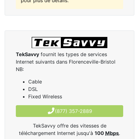
pour plus de détails.
TekSavvy
fournit les types de services
Internet suivants dans Florenceville-Bristol
NB:
Cable
DSL
Fixed Wireless
(877) 357-2889
TekSavvy offre des vitesses de
téléchargement Internet jusqu'à
100
Mbps
.