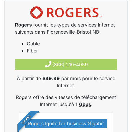
Rogers
fournit les types de services Internet
suivants dans Florenceville-Bristol NB:
Cable
Fiber
(866) 210-4059
À partir de
$49.99
par mois pour le service
Internet.
Rogers offre des vitesses de téléchargement
Internet jusqu'à
1
Gbps
.
5 PLANS
Rogers Ignite for business Gigabit
Rog