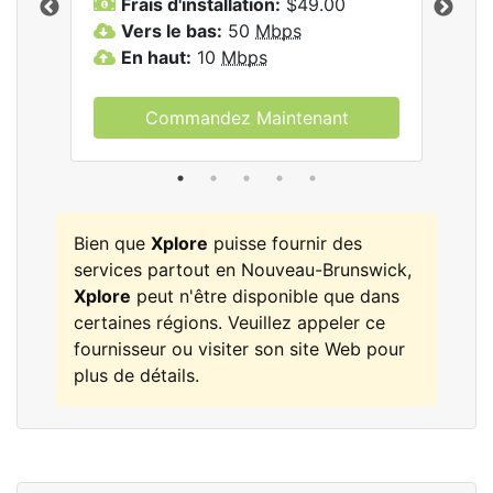
Frais d'installation:
$49.00
F
Vers le bas:
50
Mbps
V
les
En haut:
10
Mbps
E
Commandez Maintenant
Bien que
Xplore
puisse fournir des
services partout en Nouveau-Brunswick,
Xplore
peut n'être disponible que dans
certaines régions. Veuillez appeler ce
fournisseur ou visiter son site Web pour
plus de détails.