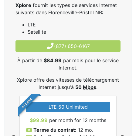
Xplore
fournit les types de services Internet
suivants dans Florenceville-Bristol NB:
LTE
Satellite
(877) 650-6167
À partir de
$84.99
par mois pour le service
Internet.
Xplore offre des vitesses de téléchargement
Internet jusqu'à
50
Mbps
.
4 PLANS
LTE 50 Unlimited
$99.99
per month for 12 months
$9
Terme du contrat:
12 mo.
T