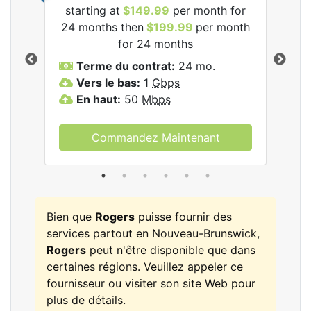
starting at
$149.99
per month for
les
24 months then
$199.99
per month
$1
for 24 months
T
Terme du contrat:
24 mo.
V
Vers le bas:
1
Gbps
E
En haut:
50
Mbps
Commandez Maintenant
Bien que
Rogers
puisse fournir des
services partout en Nouveau-Brunswick,
Rogers
peut n'être disponible que dans
certaines régions. Veuillez appeler ce
fournisseur ou visiter son site Web pour
plus de détails.