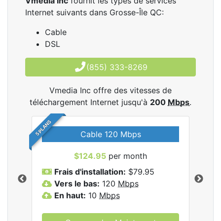
Vmedia Inc
fournit les types de services
Internet suivants dans Grosse-Île QC:
Cable
DSL
(855) 333-8269
Vmedia Inc offre des vitesses de
téléchargement Internet jusqu'à
200
Mbps
.
5 PLANS
Cable 120 Mbps
$124.95
per month
les
Frais d'installation:
$79.95
F
.
Vers le bas:
120
Mbps
V
En haut:
10
Mbps
E