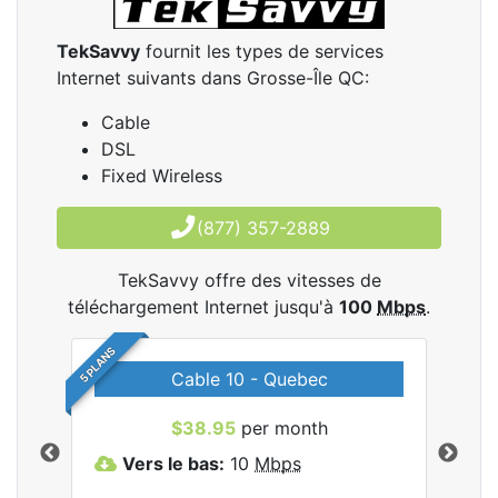
TekSavvy
fournit les types de services
Internet suivants dans Grosse-Île QC:
Cable
DSL
Fixed Wireless
(877) 357-2889
TekSavvy offre des vitesses de
téléchargement Internet jusqu'à
100
Mbps
.
5 PLANS
Cable 10 - Quebec
les
$38.95
per month
Vers le bas:
10
Mbps
V