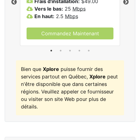
Frais d'installation:
$49.00
F
Vers le bas:
25
Mbps
V
les
En haut:
2.5
Mbps
E
Commandez Maintenant
Bien que
Xplore
puisse fournir des
services partout en Québec,
Xplore
peut
n'être disponible que dans certaines
régions. Veuillez appeler ce fournisseur
ou visiter son site Web pour plus de
détails.