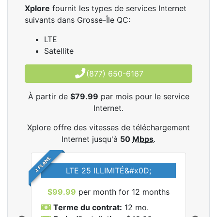
Xplore
fournit les types de services Internet
suivants dans Grosse-Île QC:
LTE
Satellite
(877) 650-6167
À partir de
$79.99
par mois pour le service
Internet.
Xplore offre des vitesses de téléchargement
Internet jusqu'à
50
Mbps
.
4 PLANS
LTE 25 ILLIMITÉ&#x0D;
$99.99
per month for 12 months
$7
Terme du contrat:
12 mo.
T