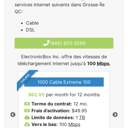
services Internet suivants dans Grosse-Île
QC:
Cable
DSL
(866) 603-3269
ElectronicBox Inc. offre des vitesses de
téléchargement Internet jusqu'à
100
Mbps
.
5 PLANS
1000 Cable Extreme 100
$82.95
per month for 12 months
$6
les
Terme du contrat:
12 mo.
T
nc..
Frais d'activation:
$49.95
F
Limite de données:
1
TB
L
Vers le bas:
100
Mbps
V