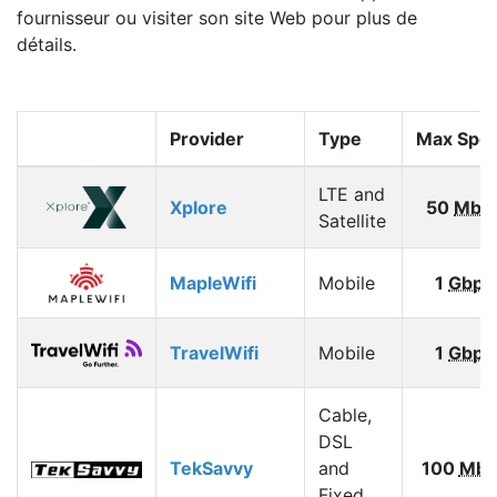
fournisseur ou visiter son site Web pour plus de
détails.
Provider
Type
Max Spe
LTE and
Xplore
50
Mbp
Satellite
MapleWifi
Mobile
1
Gbps
TravelWifi
Mobile
1
Gbps
Cable,
DSL
TekSavvy
and
100
Mbp
Fixed