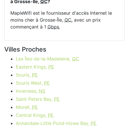
à Grosse-Île,
QC
?
MapleWifi est le fournisseur d'accès Internet le
moins cher à Grosse-Île,
QC
, avec un prix
commençant à 1
Gbps
.
Villes Proches
Les Îles-de-la-Madeleine,
QC
Eastern Kings,
PE
Souris,
PE
Souris West,
PE
Inverness,
NS
Saint Peters Bay,
PE
Morell,
PE
Central Kings,
PE
Annandale-Little Pond-Howe Bay,
PE