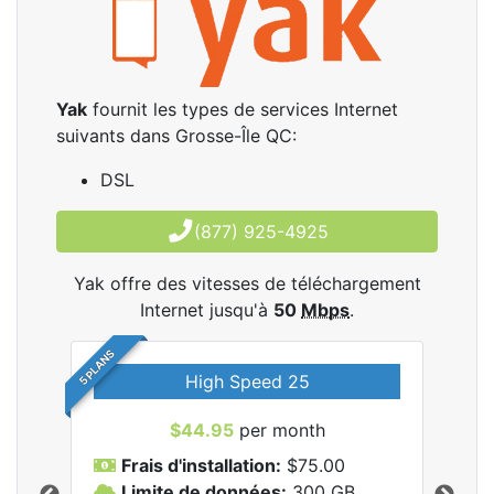
Yak
fournit les types de services Internet
suivants dans Grosse-Île QC:
DSL
(877) 925-4925
Yak offre des vitesses de téléchargement
Internet jusqu'à
50
Mbps
.
5 PLANS
High Speed 25
$44.95
per month
Frais d'installation:
$75.00
F
Limite de données:
300
GB
L