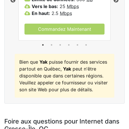
les
Vers le bas:
25
Mbps
V
En haut:
2.5
Mbps
E
Commandez Maintenant
Bien que
Yak
puisse fournir des services
partout en Québec,
Yak
peut n'être
disponible que dans certaines régions.
Veuillez appeler ce fournisseur ou visiter
son site Web pour plus de détails.
Foire aux questions pour Internet dans
Grosse-Île,
QC