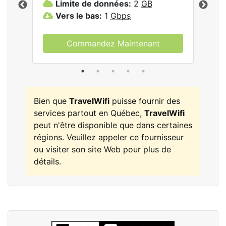
Limite de données:
2
GB
L
Vers le bas:
1
Gbps
V
Commandez Maintenant
Bien que
TravelWifi
puisse fournir des
services partout en Québec,
TravelWifi
peut n'être disponible que dans certaines
régions. Veuillez appeler ce fournisseur
ou visiter son site Web pour plus de
détails.