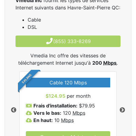
Vmedia Inc
fournit les types de services
Internet suivants dans Havre-Saint-Pierre QC:
Cable
DSL
(855) 333-8269
Vmedia Inc offre des vitesses de
téléchargement Internet jusqu'à
200
Mbps
.
5 PLANS
Cable 120 Mbps
$124.95
per month
les
Frais d'installation:
$79.95
F
.
Vers le bas:
120
Mbps
V
En haut:
10
Mbps
E