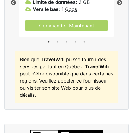
Limite de données:
2
GB
L
Vers le bas:
1
Gbps
V
Commandez Maintenant
Bien que
TravelWifi
puisse fournir des
services partout en Québec,
TravelWifi
peut n'être disponible que dans certaines
régions. Veuillez appeler ce fournisseur
ou visiter son site Web pour plus de
détails.