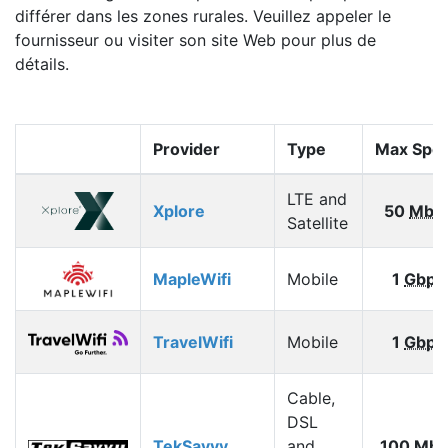
différer dans les zones rurales. Veuillez appeler le
fournisseur ou visiter son site Web pour plus de
détails.
Provider
Type
Max Spe
LTE and
Xplore
50
Mbp
Satellite
MapleWifi
Mobile
1
Gbps
TravelWifi
Mobile
1
Gbps
Cable,
DSL
TekSavvy
and
100
Mbp