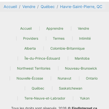
Accueil
Vendre
Québec
Havre-Saint-Pierre, QC
Accueil
Apprendre
Vendre
Providers
Termes
Intimité
Alberta
Colombie-Britannique
Île-du-Prince-Édouard
Manitoba
Northwest Territories
Nouveau-Brunswick
Nouvelle-Écosse
Nunavut
Ontario
Québec
Saskatchewan
Terre-Neuve-et-Labrador
Yukon
Tous les droits sont réservés. 2026 ©
FindInternet.ca
.