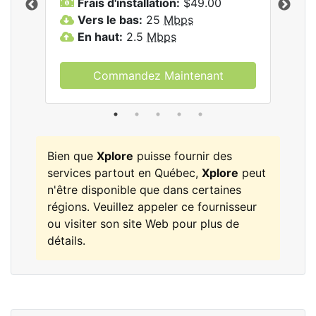
Frais d'installation:
$49.00
F
Vers le bas:
25
Mbps
V
les
En haut:
2.5
Mbps
E
Commandez Maintenant
Bien que
Xplore
puisse fournir des
services partout en Québec,
Xplore
peut
n'être disponible que dans certaines
régions. Veuillez appeler ce fournisseur
ou visiter son site Web pour plus de
détails.