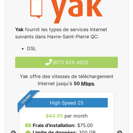
Yak
fournit les types de services Internet
suivants dans Havre-Saint-Pierre QC:
DSL
(877) 925-4925
Yak offre des vitesses de téléchargement
Internet jusqu'à
50
Mbps
.
5 PLANS
High Speed 25
$44.95
per month
Frais d'installation:
$75.00
F
Limite de données:
300
GB
L