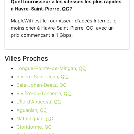
Quel fournisseur a les vitesses les plus rapides
à Havre-Saint-Pierre,
QC
?
MapleWifi est le fournisseur d'accès Internet le
moins cher à Havre-Saint-Pierre,
QC
, avec un
prix commençant à 1
Gbps
.
Villes Proches
Longue-Pointe-de-Mingan,
QC
Rivière-Saint-Jean,
QC
Baie-Johan-Beetz,
QC
Rivière-au-Tonnerre,
QC
L'Île-d'Anticosti,
QC
Aguanish,
QC
Natashquan,
QC
Cloridorme,
QC