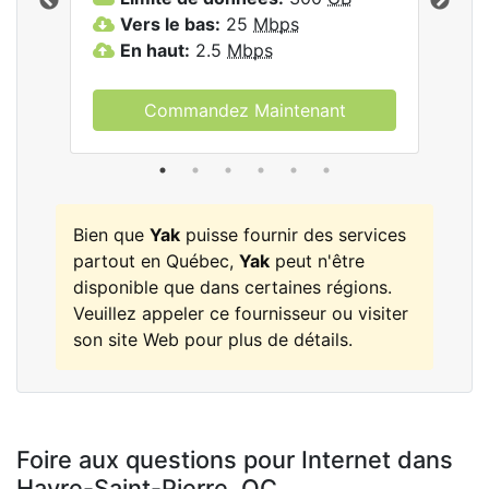
les
Vers le bas:
25
Mbps
V
En haut:
2.5
Mbps
E
Commandez Maintenant
Bien que
Yak
puisse fournir des services
partout en Québec,
Yak
peut n'être
disponible que dans certaines régions.
Veuillez appeler ce fournisseur ou visiter
son site Web pour plus de détails.
Foire aux questions pour Internet dans
Havre-Saint-Pierre,
QC