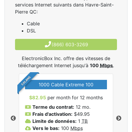
services Internet suivants dans Havre-Saint-
Pierre QC:
Cable
DSL
(866) 603-3269
ElectronicBox Inc. offre des vitesses de
téléchargement Internet jusqu'à
100
Mbps
.
5 PLANS
1000 Cable Extreme 100
$82.95
per month for 12 months
$6
les
Terme du contrat:
12 mo.
T
nc..
Frais d'activation:
$49.95
F
Limite de données:
1
TB
L
Vers le bas:
100
Mbps
V