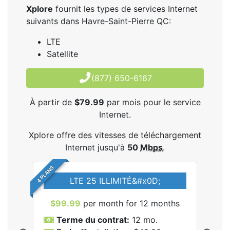
Xplore
fournit les types de services Internet
suivants dans Havre-Saint-Pierre QC:
LTE
Satellite
(877) 650-6167
À partir de
$79.99
par mois pour le service
Internet.
Xplore offre des vitesses de téléchargement
Internet jusqu'à
50
Mbps
.
4 PLANS
LTE 25 ILLIMITÉ&#x0D;
$99.99
per month for 12 months
$7
Terme du contrat:
12 mo.
T