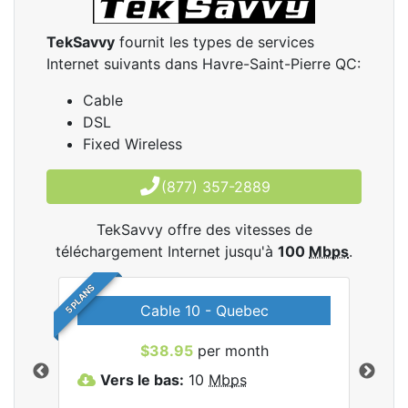
TekSavvy
fournit les types de services
Internet suivants dans Havre-Saint-Pierre QC:
Cable
DSL
Fixed Wireless
(877) 357-2889
TekSavvy offre des vitesses de
téléchargement Internet jusqu'à
100
Mbps
.
5 PLANS
Cable 10 - Quebec
les
$38.95
per month
Vers le bas:
10
Mbps
V