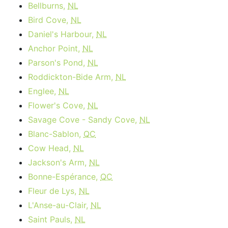
Bellburns,
NL
Bird Cove,
NL
Daniel's Harbour,
NL
Anchor Point,
NL
Parson's Pond,
NL
Roddickton-Bide Arm,
NL
Englee,
NL
Flower's Cove,
NL
Savage Cove - Sandy Cove,
NL
Blanc-Sablon,
QC
Cow Head,
NL
Jackson's Arm,
NL
Bonne-Espérance,
QC
Fleur de Lys,
NL
L'Anse-au-Clair,
NL
Saint Pauls,
NL