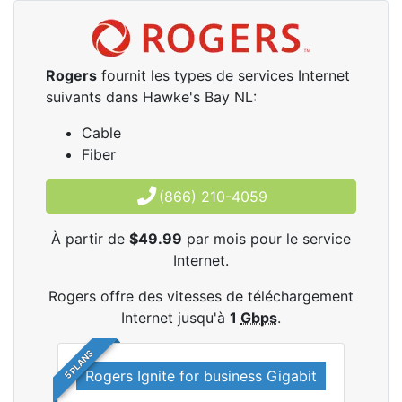
Rogers
fournit les types de services Internet
suivants dans Hawke's Bay NL:
Cable
Fiber
(866) 210-4059
À partir de
$49.99
par mois pour le service
Internet.
Rogers offre des vitesses de téléchargement
Internet jusqu'à
1
Gbps
.
5 PLANS
Rogers Ignite for business Gigabit
Rog