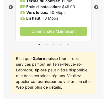
Terme du contrat:
12 mo.
T
Frais d'installation:
$49.00
F
Vers le bas:
50
Mbps
V
les
En haut:
10
Mbps
E
Commandez Maintenant
Bien que
Xplore
puisse fournir des
services partout en Terre-Neuve-et-
Labrador,
Xplore
peut n'être disponible
que dans certaines régions. Veuillez
appeler ce fournisseur ou visiter son site
Web pour plus de détails.