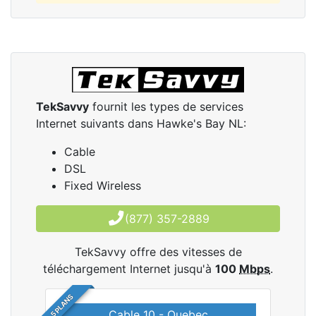
TekSavvy
fournit les types de services
Internet suivants dans Hawke's Bay NL:
Cable
DSL
Fixed Wireless
(877) 357-2889
TekSavvy offre des vitesses de
téléchargement Internet jusqu'à
100
Mbps
.
5 PLANS
Cable 10 - Quebec