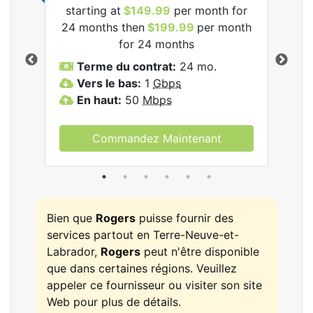
starting at
$149.99
per month for
les
24 months then
$199.99
per month
$1
for 24 months
T
Terme du contrat:
24 mo.
V
Vers le bas:
1
Gbps
E
En haut:
50
Mbps
Commandez Maintenant
Bien que
Rogers
puisse fournir des
services partout en Terre-Neuve-et-
Labrador,
Rogers
peut n'être disponible
que dans certaines régions. Veuillez
appeler ce fournisseur ou visiter son site
Web pour plus de détails.