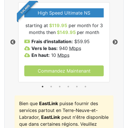
5 PLANS
High Speed Ultimate NS
starting at
$119.95
per month for 3
star
les
months then
$149.95
per month
mo
Frais d'installation:
$59.95
F
Vers le bas:
940
Mbps
V
En haut:
10
Mbps
E
Commandez Maintenant
Bien que
EastLink
puisse fournir des
services partout en Terre-Neuve-et-
Labrador,
EastLink
peut n'être disponible
que dans certaines régions. Veuillez