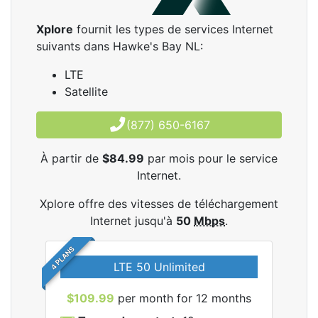
Xplore
fournit les types de services Internet
suivants dans Hawke's Bay NL:
LTE
Satellite
(877) 650-6167
À partir de
$84.99
par mois pour le service
Internet.
Xplore offre des vitesses de téléchargement
Internet jusqu'à
50
Mbps
.
4 PLANS
LTE 50 Unlimited
$109.99
per month for 12 months
$9