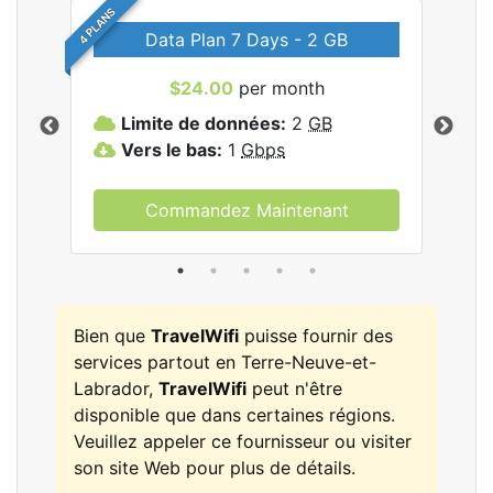
4 PLANS
Data Plan 7 Days - 2 GB
$24.00
per month
les
Limite de données:
2
GB
L
Vers le bas:
1
Gbps
V
Commandez Maintenant
Bien que
TravelWifi
puisse fournir des
services partout en Terre-Neuve-et-
Labrador,
TravelWifi
peut n'être
disponible que dans certaines régions.
Veuillez appeler ce fournisseur ou visiter
son site Web pour plus de détails.