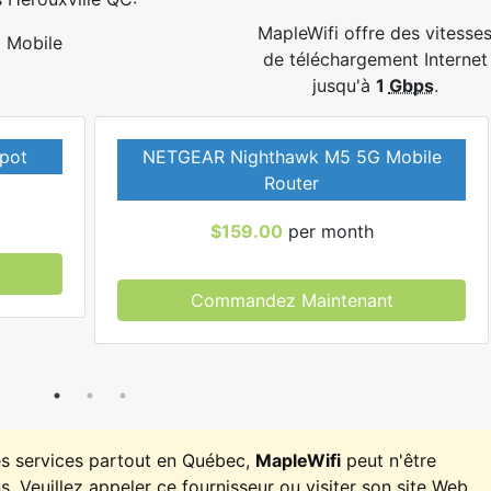
MapleWifi offre des vitesse
Mobile
de téléchargement Internet
jusqu'à
1
Gbps
.
pot
NETGEAR Nighthawk M5 5G Mobile
Router
$159.00
per month
Commandez Maintenant
es services partout en Québec,
MapleWifi
peut n'être
. Veuillez appeler ce fournisseur ou visiter son site Web