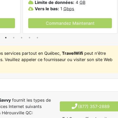
Limite de données:
4
GB
Vers le bas:
1
Gbps
Commandez Maintenant
es services partout en Québec,
TravelWifi
peut n'être
. Veuillez appeler ce fournisseur ou visiter son site Web
Savvy
fournit les types de
ices Internet suivants
(877) 357-2889
 Hérouxville QC: