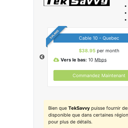
5 PLANS
Cable 10 - Quebec
r tous les forfaits
$38.95
per month
kSavvy.
Vers le bas:
10
Mbps
Commandez Maintenant
Bien que
TekSavvy
puisse fournir d
disponible que dans certaines régions
pour plus de détails.