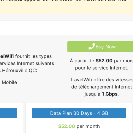
Buy Now
elWifi
fournit les types
À partir de
$52.00
par moi
ervices Internet suivants
pour le service Internet.
 Hérouxville QC:
TravelWifi offre des vitesse
Mobile
de téléchargement Internet
jusqu'à
1
Gbps
.
Data Plan 30 Days - 4 GB
$52.00
per month