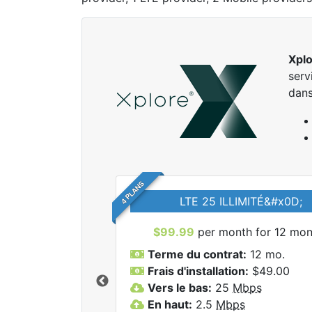
Xpl
serv
dans
4 PLANS
LTE 25 ILLIMITÉ&#x0D;
$99.99
per month for 12 mon
Terme du contrat:
12 mo.
Frais d'installation:
$49.00
Vers le bas:
25
Mbps
r tous les forfaits
En haut:
2.5
Mbps
lore.