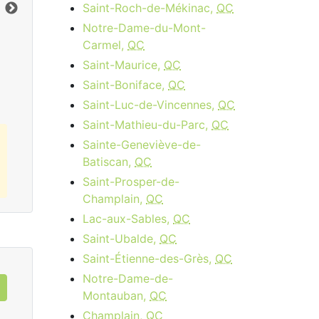
Limite de données:
8
GB
Lim
Saint-Roch-de-Mékinac,
QC
Vers le bas:
1
Gbps
Ver
Notre-Dame-du-Mont-
Carmel,
QC
Commandez Maintenant
Saint-Maurice,
QC
Saint-Boniface,
QC
Saint-Luc-de-Vincennes,
QC
Saint-Mathieu-du-Parc,
QC
Sainte-Geneviève-de-
Batiscan,
QC
Saint-Prosper-de-
Champlain,
QC
Lac-aux-Sables,
QC
Saint-Ubalde,
QC
Saint-Étienne-des-Grès,
QC
Notre-Dame-de-
Montauban,
QC
Champlain,
QC