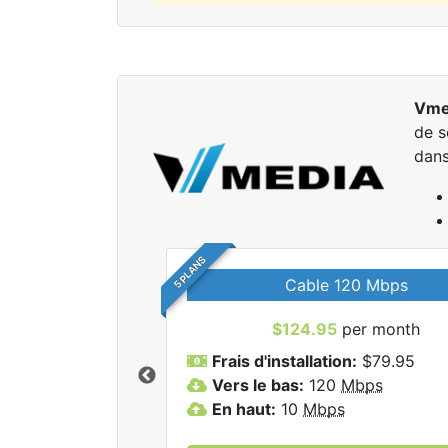
Vme
de s
dans
5 PLANS
Cable 120 Mbps
$124.95
per month
r tous les forfaits
Frais d'installation:
$79.95
dia Inc.
Vers le bas:
120
Mbps
En haut:
10
Mbps