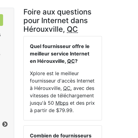
Foire aux questions
pour Internet dans
Hérouxville,
QC
s
Quel fournisseur offre le
meilleur service Internet
e
en Hérouxville,
QC
?
Xplore est le meilleur
fournisseur d'accès Internet
à Hérouxville,
QC
, avec des
Sat 25
vitesses de téléchargement
$119.99
per month for 12 months
$1
jusqu'à 50
Mbps
et des prix
à partir de $79.99.
Terme du contrat:
12 mo.
Ter
Frais d'installation:
$49.00
Frai
Limite de données:
200
GB
Lim
Vers le bas:
25
Mbps
Ver
Combien de fournisseurs