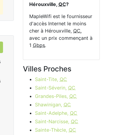
Hérouxville,
QC
?
MapleWifi est le fournisseur
d'accès Internet le moins
cher à Hérouxville,
QC
,
avec un prix commençant à
1
Gbps
.
s
Villes Proches
Saint-Tite,
QC
s
Saint-Séverin,
QC
Grandes-Piles,
QC
Shawinigan,
QC
Saint-Adelphe,
QC
Data Plan 30 Days - 8 GB
Saint-Narcisse,
QC
$74.00
per month
Sainte-Thècle,
QC