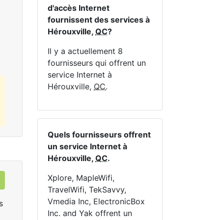
En haut:
1
Mbps
En 
d'accès Internet
fournissent des services à
Hérouxville,
QC
?
Commandez Maintenant
Il y a actuellement 8
fournisseurs qui offrent un
service Internet à
Hérouxville,
QC
.
Quels fournisseurs offrent
un service Internet à
Hérouxville,
QC
.
Xplore, MapleWifi,
TravelWifi, TekSavvy,
Vmedia Inc, ElectronicBox
s
Inc. and Yak offrent un