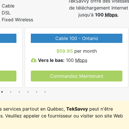
TekSavvy offre des vitesse
Cable
de téléchargement Internet
DSL
jusqu'à
100
Mbps
.
Fixed Wireless
Cable 100 - Ontario
$59.95
per month
Vers le bas:
100
Mbps
Commandez Maintenant
es services partout en Québec,
TekSavvy
peut n'être
. Veuillez appeler ce fournisseur ou visiter son site Web