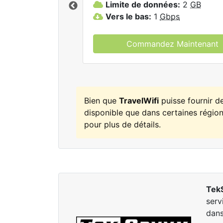
Limite de données:
2
GB
elWifi.
Vers le bas:
1
Gbps
Commandez Maintenant
Bien que
TravelWifi
puisse fournir d
disponible que dans certaines régions
pour plus de détails.
Tek
serv
dans