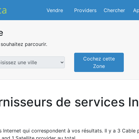
Vendre
Providers
Chercher
Ap
e
souhaitez parcourir.
Cochez cette
Zone
rnisseurs de services I
 Internet qui correspondent à vos résultats. Il y a 3 Cable 
and 1 Satellite provider au total.