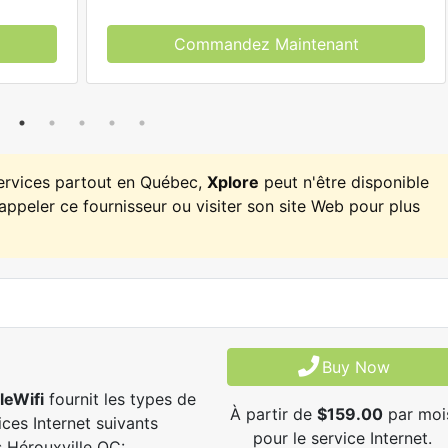
Commandez Maintenant
services partout en Québec,
Xplore
peut n'être disponible
appeler ce fournisseur ou visiter son site Web pour plus
Buy Now
leWifi
fournit les types de
À partir de
$159.00
par moi
ices Internet suivants
pour le service Internet.
 Hérouxville QC: