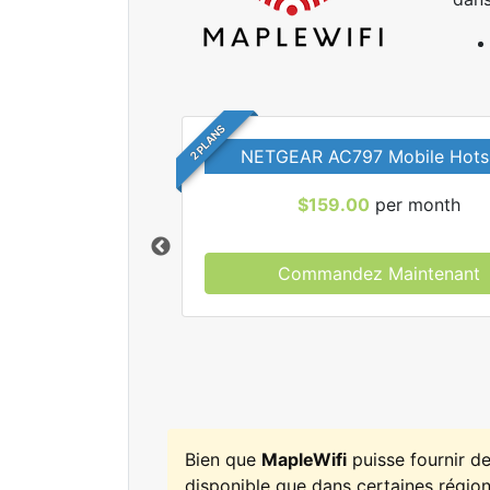
2 PLANS
NETGEAR AC797 Mobile Hots
$159.00
per month
Commandez Maintenant
r tous les forfaits
leWifi.
Bien que
MapleWifi
puisse fournir d
disponible que dans certaines régions