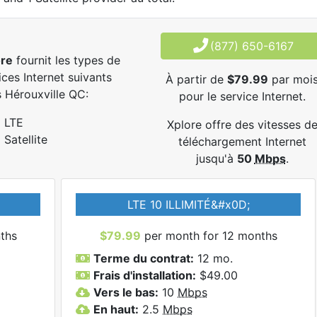
(877) 650-6167
ore
fournit les types de
ices Internet suivants
À partir de
$79.99
par moi
 Hérouxville QC:
pour le service Internet.
LTE
Xplore offre des vitesses d
Satellite
téléchargement Internet
jusqu'à
50
Mbps
.
LTE 10 ILLIMITÉ&#x0D;
ths
$79.99
per month for 12 months
Terme du contrat:
12 mo.
Frais d'installation:
$49.00
Vers le bas:
10
Mbps
En haut:
2.5
Mbps