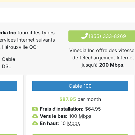
dia Inc
fournit les types
(855) 333-8269
ervices Internet suivants
 Hérouxville QC:
Vmedia Inc offre des vitesse
de téléchargement Internet
Cable
jusqu'à
200
Mbps
.
DSL
Cable 100
$87.95
per month
Frais d'installation:
$64.95
Vers le bas:
100
Mbps
En haut:
10
Mbps