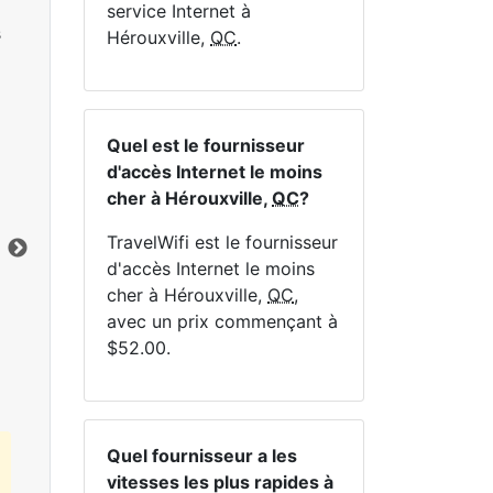
service Internet à
s
Hérouxville,
QC
.
Quel est le fournisseur
NE
d'accès Internet le moins
cher à Hérouxville,
QC
?
TravelWifi est le fournisseur
d'accès Internet le moins
cher à Hérouxville,
QC
,
Cliquez ici pour afficher tous les forfaits
avec un prix commençant à
Internet MapleWifi.
$52.00.
Quel fournisseur a les
vitesses les plus rapides à