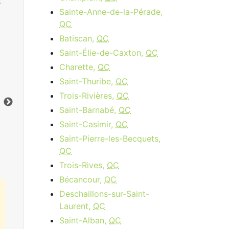
s
Sainte-Anne-de-la-Pérade,
QC
Batiscan,
QC
Saint-Élie-de-Caxton,
QC
Charette,
QC
Cable 15 - AB, BC
Saint-Thuribe,
QC
$34.95
per month
Trois-Rivières,
QC
Vers le bas:
15
Mbps
Ver
Saint-Barnabé,
QC
Saint-Casimir,
QC
Commandez Maintenant
Saint-Pierre-les-Becquets,
QC
Trois-Rives,
QC
Bécancour,
QC
Deschaillons-sur-Saint-
Laurent,
QC
Saint-Alban,
QC