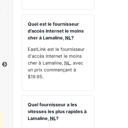
s
Quel est le fournisseur
d'accès Internet le moins
cher à Lamaline,
NL
?
NE
EastLink est le fournisseur
d'accès Internet le moins
cher à Lamaline,
NL
, avec
un prix commençant à
$19.95.
Cliquez ici pour afficher tous les forfaits
Internet MapleWifi.
Quel fournisseur a les
vitesses les plus rapides à
Lamaline,
NL
?