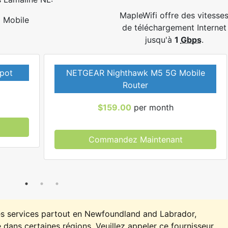
MapleWifi offre des vitesse
Mobile
de téléchargement Internet
jusqu'à
1
Gbps
.
pot
NETGEAR Nighthawk M5 5G Mobile
Router
$159.00
per month
Commandez Maintenant
es services partout en Newfoundland and Labrador,
 dans certaines régions. Veuillez appeler ce fournisseur