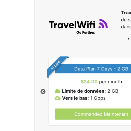
Trav
de s
dans
4 PLANS
Data Plan 7 Days - 2 GB
$24.00
per month
r tous les forfaits
Limite de données:
2
GB
elWifi.
Vers le bas:
1
Gbps
Commandez Maintenant