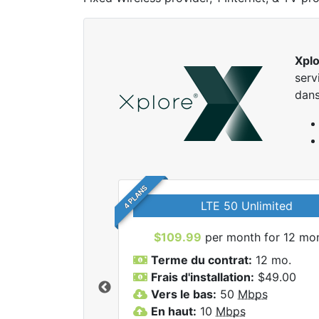
Xpl
serv
dans
4 PLANS
LTE 50 Unlimited
$109.99
per month for 12 mo
Terme du contrat:
12 mo.
Frais d'installation:
$49.00
Vers le bas:
50
Mbps
r tous les forfaits
En haut:
10
Mbps
lore.