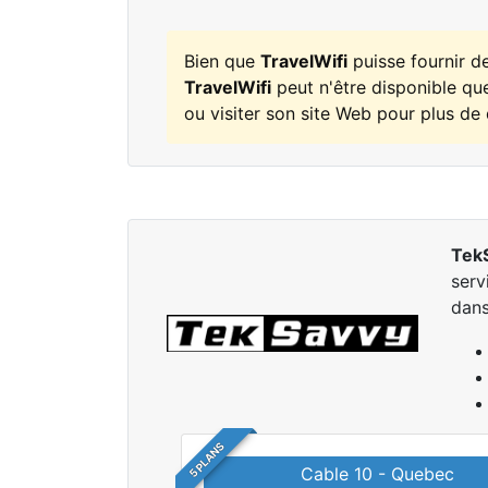
Bien que
TravelWifi
puisse fournir d
TravelWifi
peut n'être disponible que
ou visiter son site Web pour plus de 
Tek
serv
dans
5 PLANS
Cable 10 - Quebec