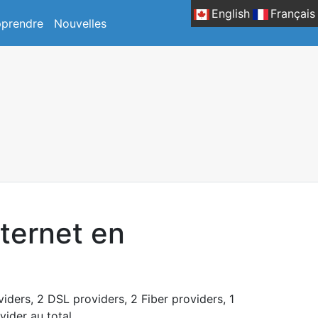
English
Français
prendre
Nouvelles
nternet en
viders, 2 DSL providers, 2 Fiber providers, 1
vider au total.