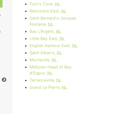
Pool's Cove,
NL
Rencontre East,
NL
s
Saint Bernard's-Jacques
Fontaine,
NL
s
Bay L'Argent,
NL
Little Bay East,
NL
English Harbour East,
NL
Saint Alban's,
NL
Data Plan 30 Days - 8 GB
Morrisville,
NL
Milltown-Head of Bay
$74.00
per month
d'Espoir,
NL
Limite de données:
8
GB
Lim
Terrenceville,
NL
Vers le bas:
1
Gbps
Ver
Grand Le Pierre,
NL
Commandez Maintenant