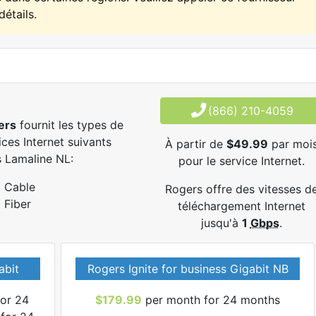
détails.
(866) 210-4059
ers
fournit les types de
ices Internet suivants
À partir de
$49.99
par moi
 Lamaline NL:
pour le service Internet.
Cable
Rogers offre des vitesses d
Fiber
téléchargement Internet
jusqu'à
1
Gbps
.
abit
Rogers Ignite for business Gigabit NB
or 24
$179.99
per month for 24 months