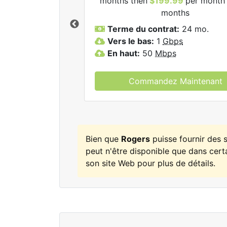
months then
$199.99
per month 
ogers.
months
Terme du contrat:
24 mo.
Vers le bas:
1
Gbps
En haut:
50
Mbps
Commandez Maintenant
Bien que
Rogers
puisse fournir des
peut n'être disponible que dans certa
son site Web pour plus de détails.