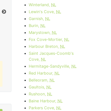
month
Frais d'activation:
$14.95
Winterland,
NL
Frais d'installation:
$49.99
Lewin's Cove,
NL
Vers le bas:
1
Gbps
Ter
Garnish,
NL
En haut:
50
Mbps
Ver
Burin,
NL
En 
Marystown,
NL
Commandez Maintenant
Fox Cove-Mortier,
NL
Harbour Breton,
NL
Saint Jacques-Coomb's
Cove,
NL
Hermitage-Sandyville,
NL
Red Harbour,
NL
Belleoram,
NL
Gaultois,
NL
Rushoon,
NL
Baine Harbour,
NL
Parkers Cove,
NL