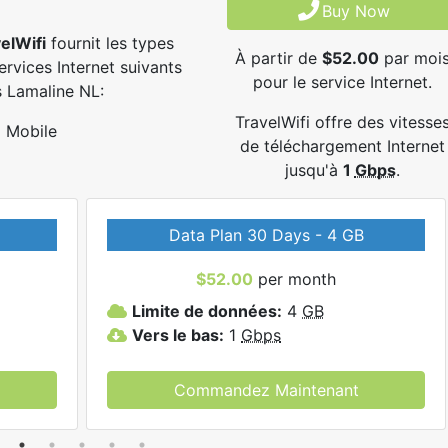
Buy Now
elWifi
fournit les types
À partir de
$52.00
par moi
ervices Internet suivants
pour le service Internet.
 Lamaline NL:
TravelWifi offre des vitesse
Mobile
de téléchargement Internet
jusqu'à
1
Gbps
.
Data Plan 30 Days - 4 GB
$52.00
per month
Limite de données:
4
GB
Vers le bas:
1
Gbps
Commandez Maintenant