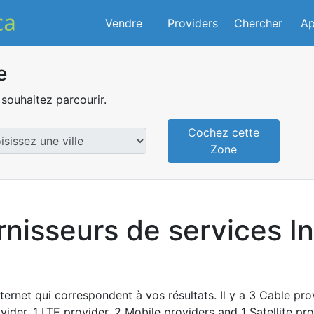
Vendre
Providers
Chercher
Ap
e
souhaitez parcourir.
Cochez cette
Zone
rnisseurs de services I
ternet qui correspondent à vos résultats. Il y a 3 Cable pro
vider, 1 LTE provider, 2 Mobile providers and 1 Satellite pro