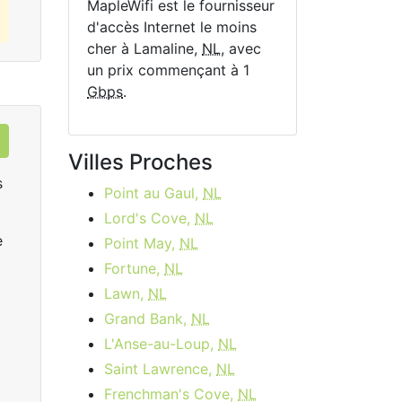
MapleWifi est le fournisseur
d'accès Internet le moins
cher à Lamaline,
NL
, avec
un prix commençant à 1
Gbps
.
Villes Proches
s
Point au Gaul,
NL
Lord's Cove,
NL
e
Point May,
NL
Fortune,
NL
Lawn,
NL
Grand Bank,
NL
Rogers Ignite Gigabit
R
L'Anse-au-Loup,
NL
Saint Lawrence,
NL
$149.99
per month
start
Frenchman's Cove,
NL