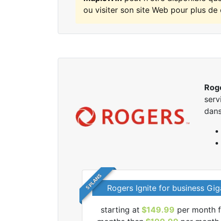
ou visiter son site Web pour plus de 
Rog
serv
dans
5 PLANS
Rogers Ignite for business Gig
starting at
$149.99
per month f
r tous les forfaits