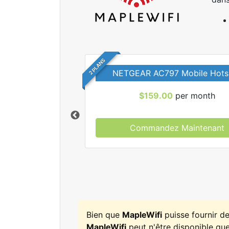
2 PLANS
NETGEAR AC797 Mobile Hots
$159.00
per month
Commandez Maintenant
r tous les forfaits
leWifi.
Bien que
MapleWifi
puisse fournir d
MapleWifi
peut n'être disponible que