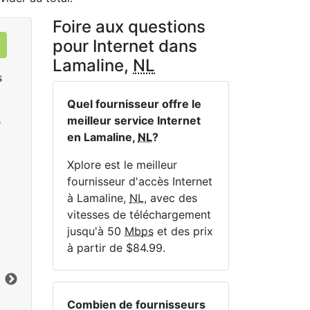
Foire aux questions
pour Internet dans
Lamaline,
NL
s
Quel fournisseur offre le
meilleur service Internet
e
en Lamaline,
NL
?
Xplore est le meilleur
fournisseur d'accès Internet
à Lamaline,
NL
, avec des
LTE 10 Unlimited
vitesses de téléchargement
$84.99
per month for 12 months
$1
jusqu'à 50
Mbps
et des prix
à partir de $84.99.
Terme du contrat:
12 mo.
Ter
Frais d'installation:
$49.00
Frai
Vers le bas:
10
Mbps
Lim
En haut:
1
Mbps
Ver
Combien de fournisseurs