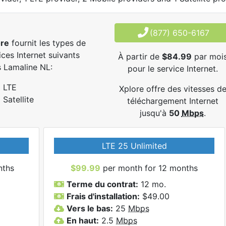
(877) 650-6167
ore
fournit les types de
ices Internet suivants
À partir de
$84.99
par moi
 Lamaline NL:
pour le service Internet.
LTE
Xplore offre des vitesses d
Satellite
téléchargement Internet
jusqu'à
50
Mbps
.
LTE 25 Unlimited
nths
$99.99
per month for 12 months
Terme du contrat:
12 mo.
Frais d'installation:
$49.00
Vers le bas:
25
Mbps
En haut:
2.5
Mbps