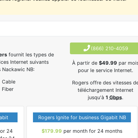
(866) 210-4059
ers
fournit les types de
ices Internet suivants
À partir de
$49.99
par moi
s Nackawic NB:
pour le service Internet.
Cable
Rogers offre des vitesses d
Fiber
téléchargement Internet
jusqu'à
1
Gbps
.
abit
Rogers Ignite for business Gigabit NB
or 24
$179.99
per month for 24 months