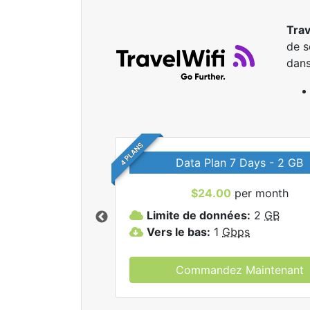
Trav
de s
dan
4 PLANS
Data Plan 7 Days - 2 GB
$24.00
per month
r tous les forfaits
Limite de données:
2
GB
elWifi.
Vers le bas:
1
Gbps
Commandez Maintenant