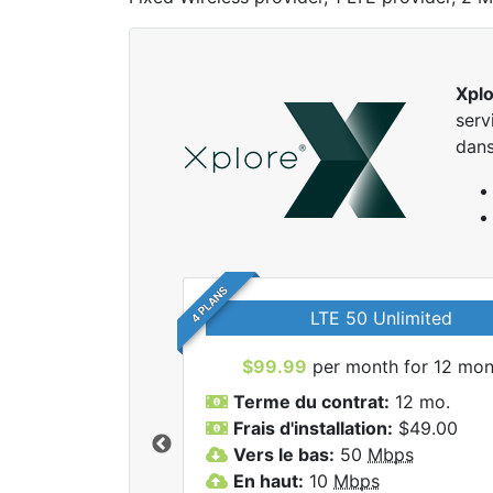
Xpl
serv
dan
4 PLANS
LTE 50 Unlimited
$99.99
per month for 12 mon
Terme du contrat:
12 mo.
Frais d'installation:
$49.00
Vers le bas:
50
Mbps
r tous les forfaits
En haut:
10
Mbps
lore.