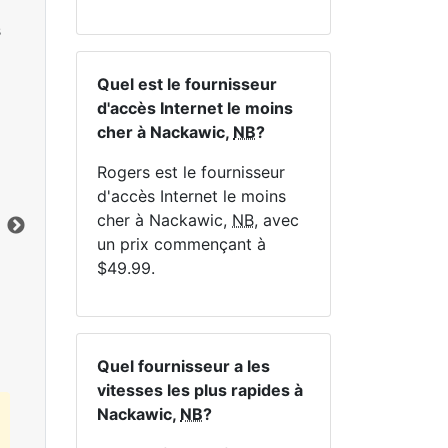
s
Quel est le fournisseur
d'accès Internet le moins
cher à Nackawic,
NB
?
NE
Rogers est le fournisseur
d'accès Internet le moins
cher à Nackawic,
NB
, avec
un prix commençant à
$49.99.
Cliquez ici pour afficher tous les forfaits
Internet MapleWifi.
Quel fournisseur a les
vitesses les plus rapides à
Nackawic,
NB
?