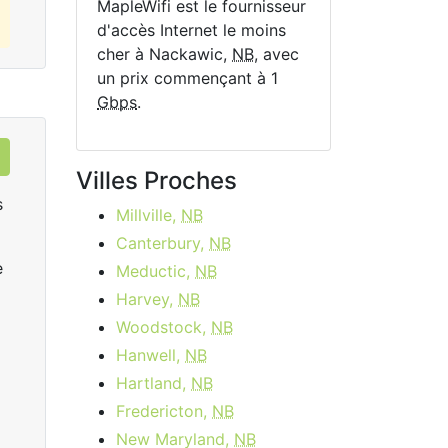
MapleWifi est le fournisseur
d'accès Internet le moins
cher à Nackawic,
NB
, avec
un prix commençant à 1
Gbps
.
Villes Proches
s
Millville,
NB
Canterbury,
NB
e
Meductic,
NB
Harvey,
NB
Woodstock,
NB
Hanwell,
NB
Rogers Ignite Gigabit
R
Hartland,
NB
Fredericton,
NB
$149.99
per month
start
New Maryland,
NB