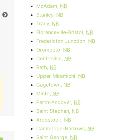
month
Frais d'activation:
$14.95
McAdam,
NB
Frais d'installation:
$49.99
Stanley,
NB
Vers le bas:
1
Gbps
Ter
Tracy,
NB
En haut:
50
Mbps
Ver
Florenceville-Bristol,
NB
En 
Fredericton Junction,
NB
Commandez Maintenant
Oromocto,
NB
Centreville,
NB
Bath,
NB
Upper Miramichi,
NB
Gagetown,
NB
Minto,
NB
Perth-Andover,
NB
Saint Stephen,
NB
Aroostook,
NB
Cambridge-Narrows,
NB
Saint George,
NB