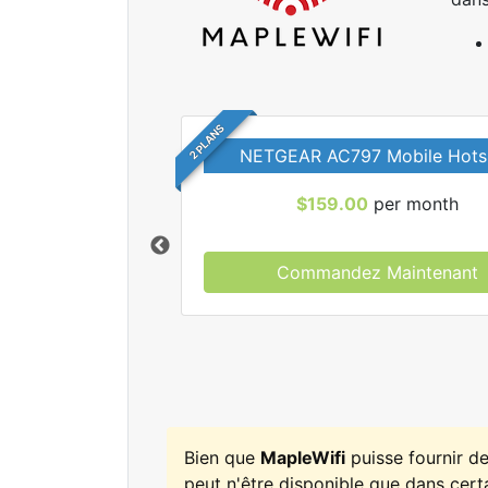
2 PLANS
NETGEAR AC797 Mobile Hots
$159.00
per month
Commandez Maintenant
r tous les forfaits
leWifi.
Bien que
MapleWifi
puisse fournir d
peut n'être disponible que dans certa