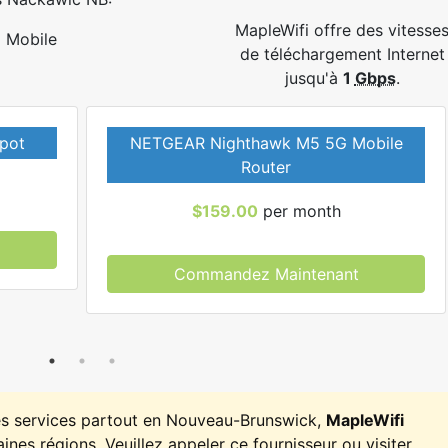
MapleWifi offre des vitesse
Mobile
de téléchargement Internet
jusqu'à
1
Gbps
.
pot
NETGEAR Nighthawk M5 5G Mobile
Router
$159.00
per month
Commandez Maintenant
es services partout en Nouveau-Brunswick,
MapleWifi
ines régions. Veuillez appeler ce fournisseur ou visiter