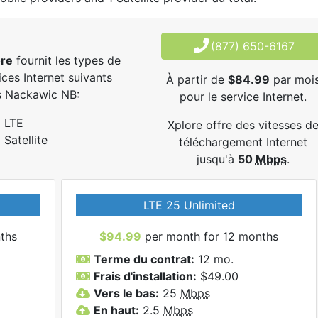
(877) 650-6167
ore
fournit les types de
ices Internet suivants
À partir de
$84.99
par moi
s Nackawic NB:
pour le service Internet.
LTE
Xplore offre des vitesses d
Satellite
téléchargement Internet
jusqu'à
50
Mbps
.
LTE 25 Unlimited
ths
$94.99
per month for 12 months
Terme du contrat:
12 mo.
Frais d'installation:
$49.00
Vers le bas:
25
Mbps
En haut:
2.5
Mbps