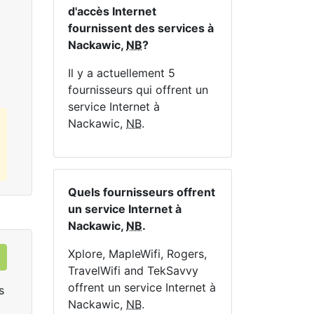
En 
d'accès Internet
fournissent des services à
Commandez Maintenant
Nackawic,
NB
?
Il y a actuellement 5
fournisseurs qui offrent un
service Internet à
Nackawic,
NB
.
Quels fournisseurs offrent
un service Internet à
Nackawic,
NB
.
Xplore, MapleWifi, Rogers,
TravelWifi and TekSavvy
offrent un service Internet à
s
Nackawic,
NB
.