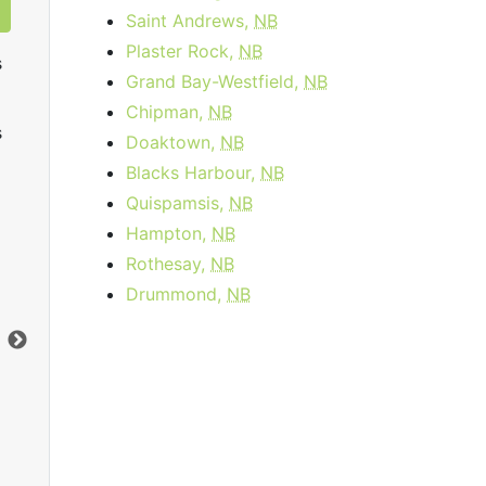
Saint Andrews,
NB
Plaster Rock,
NB
s
Grand Bay-Westfield,
NB
Chipman,
NB
s
Doaktown,
NB
Blacks Harbour,
NB
Quispamsis,
NB
Hampton,
NB
Data Plan 30 Days - 8 GB
Rothesay,
NB
Drummond,
NB
$74.00
per month
Limite de données:
8
GB
Lim
Vers le bas:
1
Gbps
Ver
Commandez Maintenant