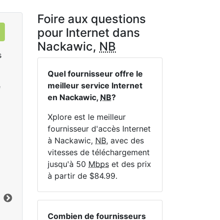
Foire aux questions
pour Internet dans
Nackawic,
NB
s
Quel fournisseur offre le
meilleur service Internet
e
en Nackawic,
NB
?
Xplore est le meilleur
fournisseur d'accès Internet
à Nackawic,
NB
, avec des
LTE 10 Unlimited
vitesses de téléchargement
$84.99
per month for 12 months
$1
jusqu'à 50
Mbps
et des prix
à partir de $84.99.
Terme du contrat:
12 mo.
Ter
Frais d'installation:
$49.00
Frai
Vers le bas:
10
Mbps
Lim
En haut:
2.5
Mbps
Ver
Combien de fournisseurs