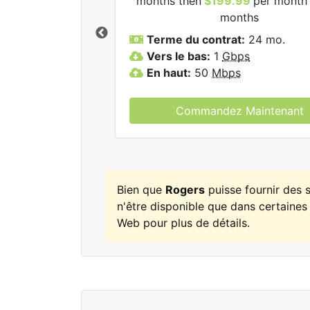
months then
$199.99
per month 
ogers.
months
Terme du contrat:
24 mo.
Vers le bas:
1
Gbps
En haut:
50
Mbps
Commandez Maintenant
Bien que
Rogers
puisse fournir des
n'être disponible que dans certaines 
Web pour plus de détails.