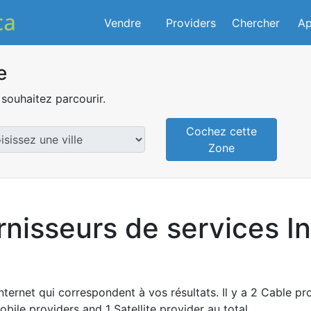
Vendre
Providers
Chercher
Ap
e
souhaitez parcourir.
Cochez cette
Zone
rnisseurs de services I
nternet qui correspondent à vos résultats. Il y a 2 Cable pro
obile providers and 1 Satellite provider au total.