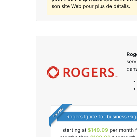
son site Web pour plus de détails.
Rog
serv
dan
5 PLANS
Rogers Ignite for business Gig
starting at
$149.99
per month f
r tous les forfaits