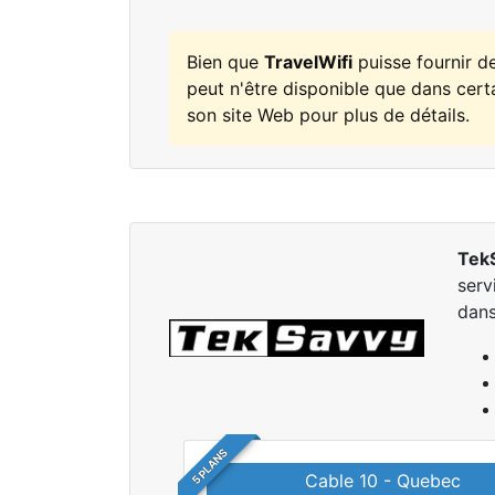
Bien que
TravelWifi
puisse fournir d
peut n'être disponible que dans certa
son site Web pour plus de détails.
Tek
serv
dan
5 PLANS
Cable 10 - Quebec