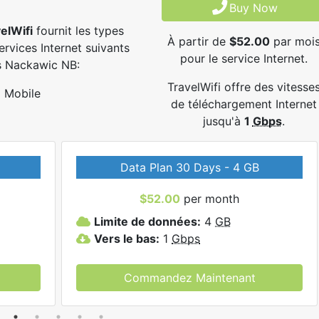
Buy Now
elWifi
fournit les types
À partir de
$52.00
par moi
ervices Internet suivants
pour le service Internet.
s Nackawic NB:
TravelWifi offre des vitesse
Mobile
de téléchargement Internet
jusqu'à
1
Gbps
.
Data Plan 30 Days - 4 GB
$52.00
per month
Limite de données:
4
GB
Vers le bas:
1
Gbps
Commandez Maintenant