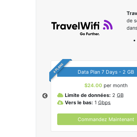
Trav
de s
dans
4 PLANS
Data Plan 7 Days - 2 GB
$24.00
per month
r tous les forfaits
Limite de données:
2
GB
elWifi.
Vers le bas:
1
Gbps
Commandez Maintenant