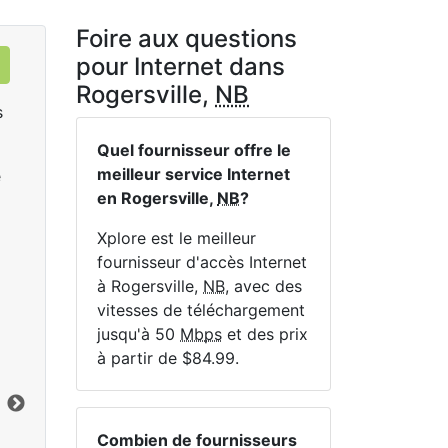
Foire aux questions
pour Internet dans
Rogersville,
NB
s
Quel fournisseur offre le
meilleur service Internet
e
en Rogersville,
NB
?
Xplore est le meilleur
fournisseur d'accès Internet
à Rogersville,
NB
, avec des
LTE 10 Unlimited
vitesses de téléchargement
$84.99
per month for 12 months
$1
jusqu'à 50
Mbps
et des prix
à partir de $84.99.
Terme du contrat:
12 mo.
Ter
Frais d'installation:
$49.00
Frai
Vers le bas:
10
Mbps
Lim
En haut:
2.5
Mbps
Ver
Combien de fournisseurs