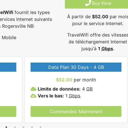
Buy Now
elWifi
fournit les types
À partir de
$52.00
par moi
ervices Internet suivants
pour le service Internet.
 Rogersville NB:
TravelWifi offre des vitesse
Mobile
de téléchargement Internet
jusqu'à
1
Gbps
.
Data Plan 30 Days - 4 GB
$52.00
per month
Limite de données:
4
GB
Vers le bas:
1
Gbps
Commandez Maintenant