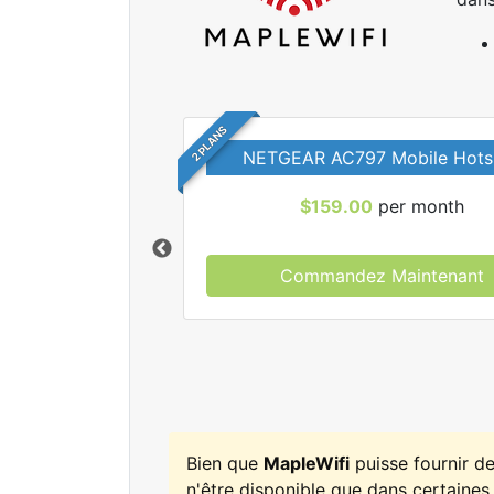
2 PLANS
NETGEAR AC797 Mobile Hots
$159.00
per month
Commandez Maintenant
r tous les forfaits
leWifi.
Bien que
MapleWifi
puisse fournir d
n'être disponible que dans certaines 