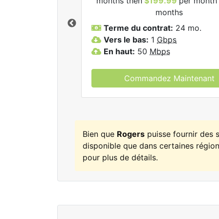
months then
$199.99
per month 
ogers.
months
Terme du contrat:
24 mo.
Vers le bas:
1
Gbps
En haut:
50
Mbps
Commandez Maintenant
Bien que
Rogers
puisse fournir des 
disponible que dans certaines régions
pour plus de détails.