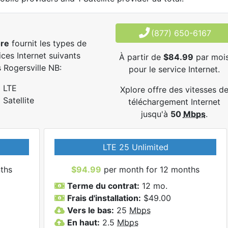
(877) 650-6167
ore
fournit les types de
ices Internet suivants
À partir de
$84.99
par moi
 Rogersville NB:
pour le service Internet.
LTE
Xplore offre des vitesses d
Satellite
téléchargement Internet
jusqu'à
50
Mbps
.
LTE 25 Unlimited
ths
$94.99
per month for 12 months
Terme du contrat:
12 mo.
Frais d'installation:
$49.00
Vers le bas:
25
Mbps
En haut:
2.5
Mbps