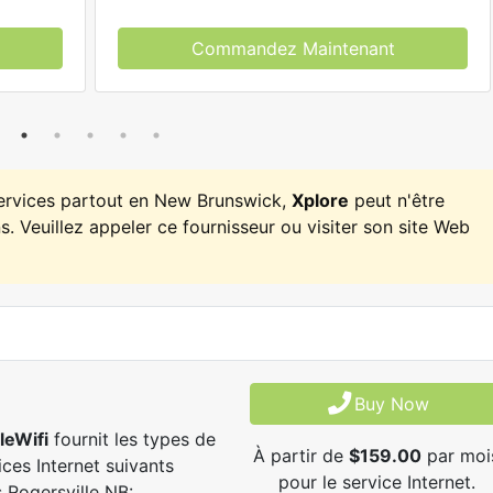
Commandez Maintenant
services partout en New Brunswick,
Xplore
peut n'être
. Veuillez appeler ce fournisseur ou visiter son site Web
Buy Now
leWifi
fournit les types de
À partir de
$159.00
par moi
ices Internet suivants
pour le service Internet.
 Rogersville NB: