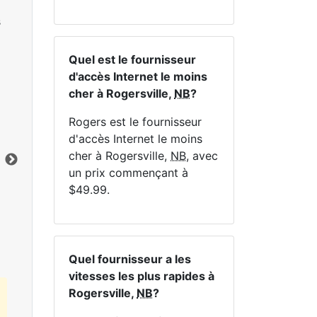
s
Quel est le fournisseur
d'accès Internet le moins
cher à Rogersville,
NB
?
NE
Rogers est le fournisseur
d'accès Internet le moins
cher à Rogersville,
NB
, avec
un prix commençant à
$49.99.
Cliquez ici pour afficher tous les forfaits
Internet MapleWifi.
Quel fournisseur a les
vitesses les plus rapides à
Rogersville,
NB
?