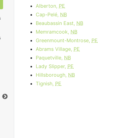
Alberton,
PE
Cap-Pelé,
NB
s
Beaubassin East,
NB
Memramcook,
NB
s
Greenmount-Montrose,
PE
Abrams Village,
PE
Paquetville,
NB
Lady Slipper,
PE
Data Plan 30 Days - 8 GB
Hillsborough,
NB
Tignish,
PE
$74.00
per month
Limite de données:
8
GB
Lim
Vers le bas:
1
Gbps
Ver
Commandez Maintenant