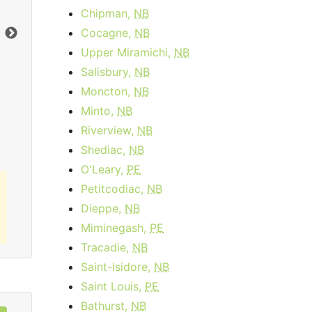
month
Frais d'activation:
$14.95
Chipman,
NB
Frais d'installation:
$49.99
Cocagne,
NB
Vers le bas:
1
Gbps
Ter
Upper Miramichi,
NB
En haut:
50
Mbps
Ver
Salisbury,
NB
En 
Moncton,
NB
Commandez Maintenant
Minto,
NB
Riverview,
NB
Shediac,
NB
O'Leary,
PE
Petitcodiac,
NB
Dieppe,
NB
Miminegash,
PE
Tracadie,
NB
Saint-Isidore,
NB
Saint Louis,
PE
Bathurst,
NB