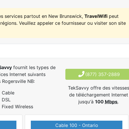
es services partout en New Brunswick,
TravelWifi
peut
régions. Veuillez appeler ce fournisseur ou visiter son site
Savvy
fournit les types de
ices Internet suivants
(877) 357-2889
 Rogersville NB:
TekSavvy offre des vitesse
Cable
de téléchargement Internet
DSL
jusqu'à
100
Mbps
.
Fixed Wireless
Cable 100 - Ontario