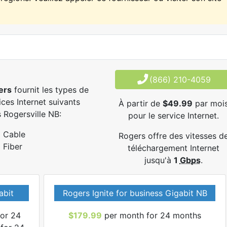
(866) 210-4059
ers
fournit les types de
ices Internet suivants
À partir de
$49.99
par moi
 Rogersville NB:
pour le service Internet.
Cable
Rogers offre des vitesses d
Fiber
téléchargement Internet
jusqu'à
1
Gbps
.
abit
Rogers Ignite for business Gigabit NB
or 24
$179.99
per month for 24 months