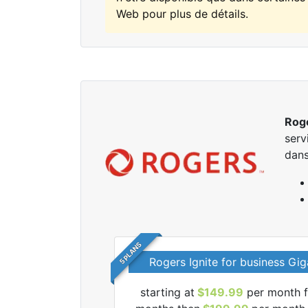
Web pour plus de détails.
Rog
serv
dans
5 PLANS
Rogers Ignite for business Gig
starting at
$149.99
per month f
r tous les forfaits