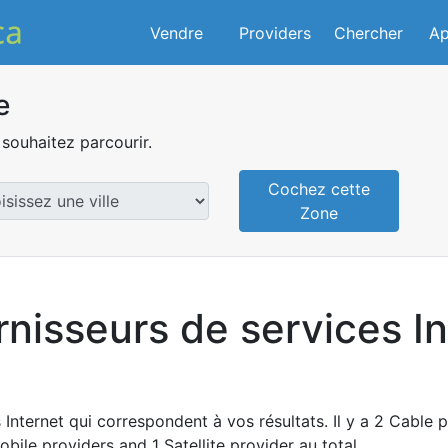
Vendre
Providers
Chercher
Ap
e
souhaitez parcourir.
Cochez cette
Zone
rnisseurs de services I
Internet qui correspondent à vos résultats. Il y a 2 Cable p
obile providers and 1 Satellite provider au total.