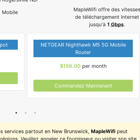
MapleWifi offre des vitesse
Mobile
de téléchargement Internet
jusqu'à
1
Gbps
.
pot
NETGEAR Nighthawk M5 5G Mobile
Router
$159.00
per month
Commandez Maintenant
es services partout en New Brunswick,
MapleWifi
peut
régions. Veuillez appeler ce fournisseur ou visiter son site