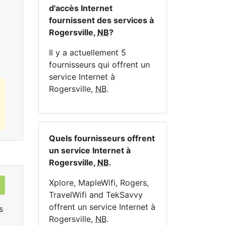
En 
d'accès Internet
fournissent des services à
Commandez Maintenant
Rogersville,
NB
?
Il y a actuellement 5
fournisseurs qui offrent un
service Internet à
Rogersville,
NB
.
Quels fournisseurs offrent
un service Internet à
Rogersville,
NB
.
Xplore, MapleWifi, Rogers,
TravelWifi and TekSavvy
offrent un service Internet à
s
Rogersville,
NB
.