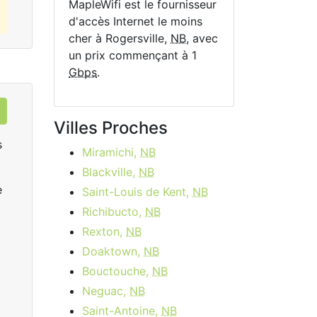
MapleWifi est le fournisseur
d'accès Internet le moins
cher à Rogersville,
NB
, avec
un prix commençant à 1
Gbps
.
Villes Proches
s
Miramichi,
NB
Blackville,
NB
e
Saint-Louis de Kent,
NB
Richibucto,
NB
Rexton,
NB
Doaktown,
NB
Rogers Ignite Gigabit
R
Bouctouche,
NB
Neguac,
NB
$149.99
per month
start
Saint-Antoine,
NB