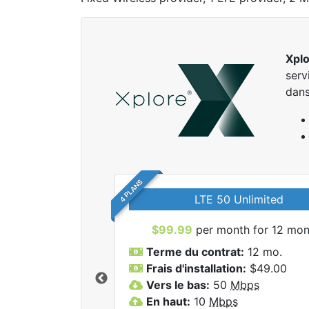
Xpl
serv
dans
4 PLANS
LTE 50 Unlimited
$99.99
per month for 12 mon
Terme du contrat:
12 mo.
Frais d'installation:
$49.00
Vers le bas:
50
Mbps
r tous les forfaits
En haut:
10
Mbps
lore.