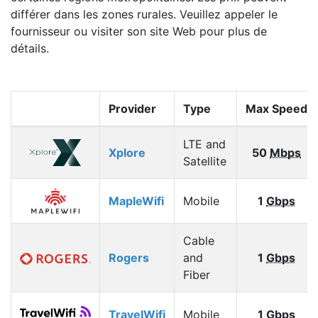
différer dans les zones rurales. Veuillez appeler le
fournisseur ou visiter son site Web pour plus de
détails.
Provider
Type
Max Speed
LTE and
Xplore
50
Mbps
Satellite
MapleWifi
Mobile
1
Gbps
Cable
Rogers
and
1
Gbps
Fiber
TravelWifi
Mobile
1
Gbps