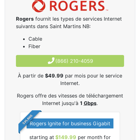
Rogers
fournit les types de services Internet
suivants dans Saint Martins NB:
Cable
Fiber
(866) 210-4059
À partir de
$49.99
par mois pour le service
Internet.
Rogers offre des vitesses de téléchargement
Internet jusqu'à
1
Gbps
.
5 PLANS
Rogers Ignite for business Gigabit
Rog
starting at
$149.99
per month for
les