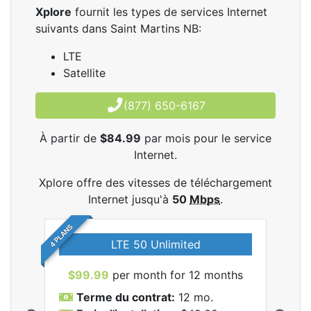
Xplore
fournit les types de services Internet
suivants dans Saint Martins NB:
LTE
Satellite
(877) 650-6167
À partir de
$84.99
par mois pour le service
Internet.
Xplore offre des vitesses de téléchargement
Internet jusqu'à
50
Mbps
.
4 PLANS
LTE 50 Unlimited
$99.99
per month for 12 months
$9
Terme du contrat:
12 mo.
T