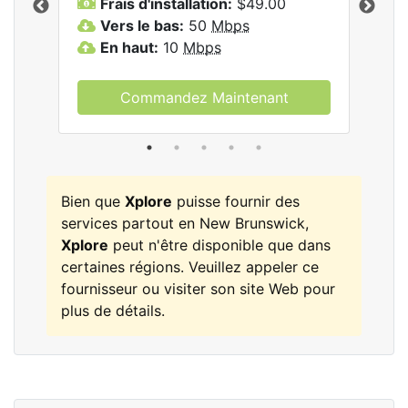
Frais d'installation:
$49.00
F
Vers le bas:
50
Mbps
V
les
En haut:
10
Mbps
E
Commandez Maintenant
Bien que
Xplore
puisse fournir des
services partout en New Brunswick,
Xplore
peut n'être disponible que dans
certaines régions. Veuillez appeler ce
fournisseur ou visiter son site Web pour
plus de détails.