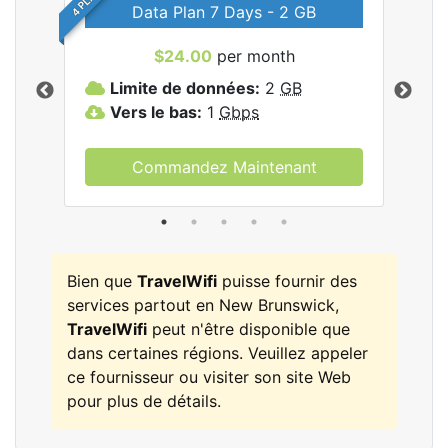
Data Plan 7 Days - 2 GB
$24.00
per month
les
Limite de données:
2
GB
L
Vers le bas:
1
Gbps
V
Commandez Maintenant
Bien que
TravelWifi
puisse fournir des
services partout en New Brunswick,
TravelWifi
peut n'être disponible que
dans certaines régions. Veuillez appeler
ce fournisseur ou visiter son site Web
pour plus de détails.