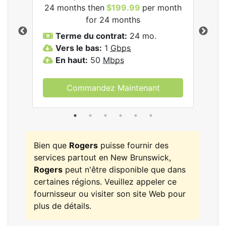
24 months then
$199.99
per month
$1
for 24 months
T
Terme du contrat:
24 mo.
V
Vers le bas:
1
Gbps
E
En haut:
50
Mbps
Commandez Maintenant
Bien que
Rogers
puisse fournir des
services partout en New Brunswick,
Rogers
peut n'être disponible que dans
certaines régions. Veuillez appeler ce
fournisseur ou visiter son site Web pour
plus de détails.