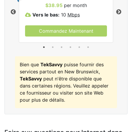
les
$38.95
per month
Vers le bas:
10
Mbps
V
Commandez Maintenant
Bien que
TekSavvy
puisse fournir des
services partout en New Brunswick,
TekSavvy
peut n'être disponible que
dans certaines régions. Veuillez appeler
ce fournisseur ou visiter son site Web
pour plus de détails.