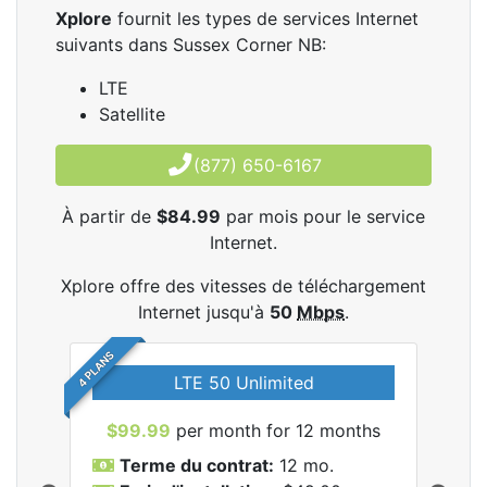
Xplore
fournit les types de services Internet
suivants dans Sussex Corner NB:
LTE
Satellite
(877) 650-6167
À partir de
$84.99
par mois pour le service
Internet.
Xplore offre des vitesses de téléchargement
Internet jusqu'à
50
Mbps
.
4 PLANS
LTE 50 Unlimited
$99.99
per month for 12 months
$9
Terme du contrat:
12 mo.
T