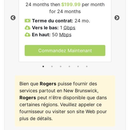
24 months then
$199.99
per month
$1
for 24 months
T
Terme du contrat:
24 mo.
V
Vers le bas:
1
Gbps
E
En haut:
50
Mbps
Commandez Maintenant
Bien que
Rogers
puisse fournir des
services partout en New Brunswick,
Rogers
peut n'être disponible que dans
certaines régions. Veuillez appeler ce
fournisseur ou visiter son site Web pour
plus de détails.