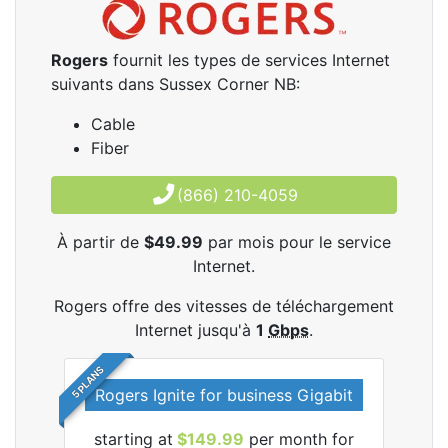
Rogers
fournit les types de services Internet
suivants dans Sussex Corner NB:
Cable
Fiber
(866) 210-4059
À partir de
$49.99
par mois pour le service
Internet.
Rogers offre des vitesses de téléchargement
Internet jusqu'à
1
Gbps
.
5 PLANS
Rogers Ignite for business Gigabit
Rog
starting at
$149.99
per month for
les