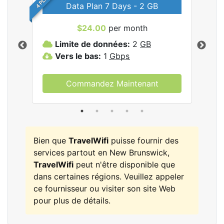
Data Plan 7 Days - 2 GB
$24.00
per month
les
Limite de données:
2
GB
L
Vers le bas:
1
Gbps
V
Commandez Maintenant
Bien que
TravelWifi
puisse fournir des
services partout en New Brunswick,
TravelWifi
peut n'être disponible que
dans certaines régions. Veuillez appeler
ce fournisseur ou visiter son site Web
pour plus de détails.