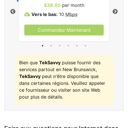
les
$38.95
per month
Vers le bas:
10
Mbps
V
Commandez Maintenant
Bien que
TekSavvy
puisse fournir des
services partout en New Brunswick,
TekSavvy
peut n'être disponible que
dans certaines régions. Veuillez appeler
ce fournisseur ou visiter son site Web
pour plus de détails.