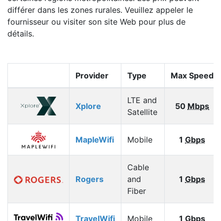
différer dans les zones rurales. Veuillez appeler le
fournisseur ou visiter son site Web pour plus de
détails.
Provider
Type
Max Speed
LTE and
Xplore
50
Mbps
Satellite
MapleWifi
Mobile
1
Gbps
Cable
Rogers
and
1
Gbps
Fiber
TravelWifi
Mobile
1
Gbps