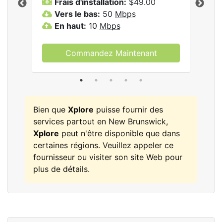
Frais d'installation:
$49.00
F
Vers le bas:
50
Mbps
V
les
En haut:
10
Mbps
E
Commandez Maintenant
Bien que
Xplore
puisse fournir des
services partout en New Brunswick,
Xplore
peut n'être disponible que dans
certaines régions. Veuillez appeler ce
fournisseur ou visiter son site Web pour
plus de détails.