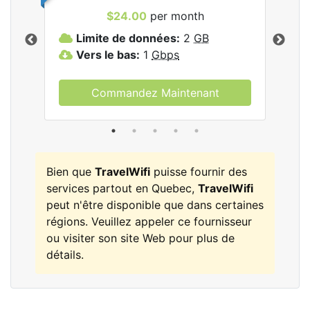
$24.00
per month
les
Limite de données:
2
GB
L
Vers le bas:
1
Gbps
V
Commandez Maintenant
Bien que
TravelWifi
puisse fournir des
services partout en Quebec,
TravelWifi
peut n'être disponible que dans certaines
régions. Veuillez appeler ce fournisseur
ou visiter son site Web pour plus de
détails.