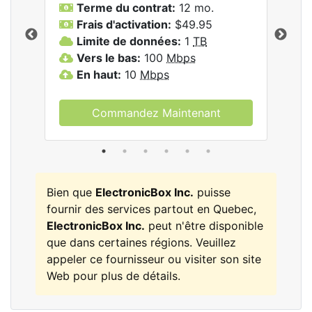
les
Terme du contrat:
12 mo.
T
nc..
Frais d'activation:
$49.95
F
Limite de données:
1
TB
L
Vers le bas:
100
Mbps
V
En haut:
10
Mbps
E
Commandez Maintenant
Bien que
ElectronicBox Inc.
puisse
fournir des services partout en Quebec,
ElectronicBox Inc.
peut n'être disponible
que dans certaines régions. Veuillez
appeler ce fournisseur ou visiter son site
Web pour plus de détails.