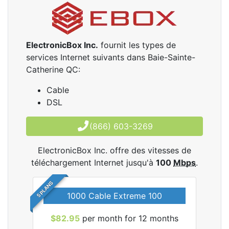
ElectronicBox Inc.
fournit les types de
services Internet suivants dans Baie-Sainte-
Catherine QC:
Cable
DSL
(866) 603-3269
ElectronicBox Inc. offre des vitesses de
téléchargement Internet jusqu'à
100
Mbps
.
5 PLANS
1000 Cable Extreme 100
$82.95
per month for 12 months
$6