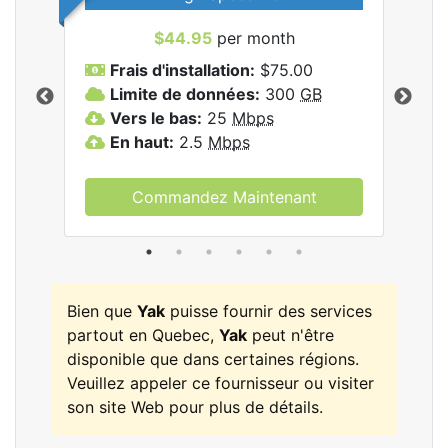
$44.95
per month
Frais d'installation:
$75.00
F
Limite de données:
300
GB
L
les
Vers le bas:
25
Mbps
V
En haut:
2.5
Mbps
E
Commandez Maintenant
Bien que
Yak
puisse fournir des services
partout en Quebec,
Yak
peut n'être
disponible que dans certaines régions.
Veuillez appeler ce fournisseur ou visiter
son site Web pour plus de détails.