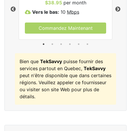
les
$38.95
per month
Vers le bas:
10
Mbps
V
Commandez Maintenant
Bien que
TekSavvy
puisse fournir des
services partout en Quebec,
TekSavvy
peut n'être disponible que dans certaines
régions. Veuillez appeler ce fournisseur
ou visiter son site Web pour plus de
détails.