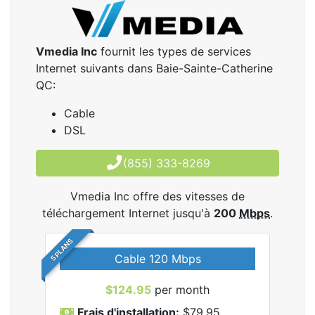
Vmedia Inc
fournit les types de services
Internet suivants dans Baie-Sainte-Catherine
QC:
Cable
DSL
(855) 333-8269
Vmedia Inc offre des vitesses de
téléchargement Internet jusqu'à
200
Mbps
.
5 PLANS
Cable 120 Mbps
$124.95
per month
les
Frais d'installation:
$79.95
F