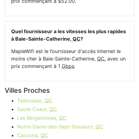
prix commençant à $52.00.
Quel fournisseur a les vitesses les plus rapides
à Baie-Sainte-Catherine,
QC
?
MapleWifi est le fournisseur d'accès Internet le
moins cher à Baie-Sainte-Catherine,
QC
, avec un
prix commençant à 1
Gbps
.
Villes Proches
Tadoussac,
QC
Sacré-Coeur,
QC
Les Bergeronnes,
QC
Notre-Dame-des-Sept-Douleurs,
QC
Cacouna,
QC