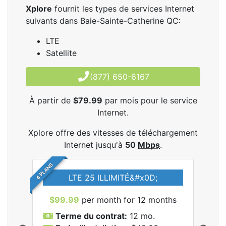
Xplore
fournit les types de services Internet
suivants dans Baie-Sainte-Catherine QC:
LTE
Satellite
(877) 650-6167
À partir de
$79.99
par mois pour le service
Internet.
Xplore offre des vitesses de téléchargement
Internet jusqu'à
50
Mbps
.
4 PLANS
LTE 25 ILLIMITÉ&#x0D;
$99.99
per month for 12 months
$7
Terme du contrat:
12 mo.
T