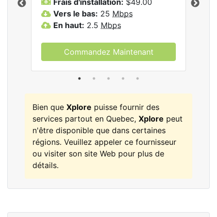
Frais d'installation:
$49.00
F
Vers le bas:
25
Mbps
V
les
En haut:
2.5
Mbps
E
Commandez Maintenant
Bien que
Xplore
puisse fournir des
services partout en Quebec,
Xplore
peut
n'être disponible que dans certaines
régions. Veuillez appeler ce fournisseur
ou visiter son site Web pour plus de
détails.