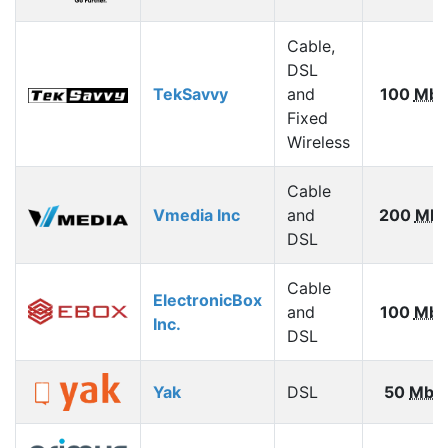
Cable,
DSL
TekSavvy
and
100
Mbp
Fixed
Wireless
Cable
Vmedia Inc
and
200
Mbp
DSL
Cable
ElectronicBox
and
100
Mbp
Inc.
DSL
Yak
DSL
50
Mbp