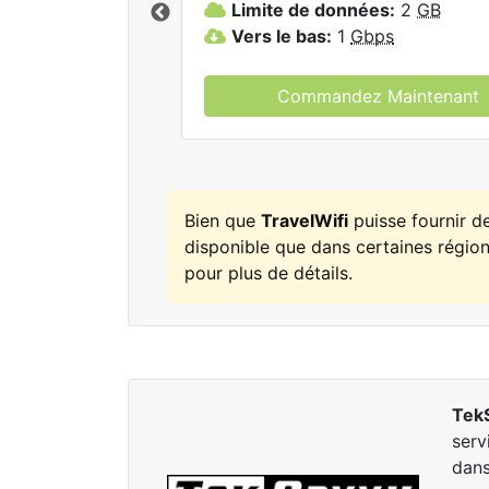
Limite de données:
2
GB
elWifi.
Vers le bas:
1
Gbps
Commandez Maintenant
Bien que
TravelWifi
puisse fournir d
disponible que dans certaines régions
pour plus de détails.
Tek
serv
dans