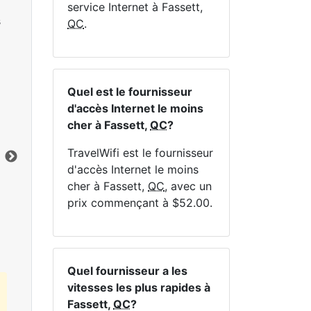
service Internet à Fassett,
s
QC
.
Quel est le fournisseur
NE
d'accès Internet le moins
cher à Fassett,
QC
?
TravelWifi est le fournisseur
d'accès Internet le moins
cher à Fassett,
QC
, avec un
Cliquez ici pour afficher tous les forfaits
prix commençant à $52.00.
Internet MapleWifi.
Quel fournisseur a les
vitesses les plus rapides à
Fassett,
QC
?