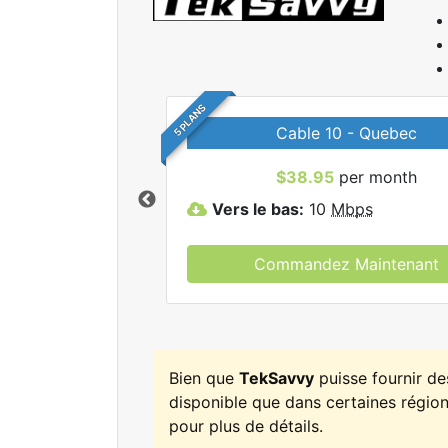
5 PLANS
Cable 10 - Quebec
r tous les forfaits
$38.95
per month
kSavvy.
Vers le bas:
10
Mbps
Commandez Maintenant
Bien que
TekSavvy
puisse fournir d
disponible que dans certaines régions
pour plus de détails.