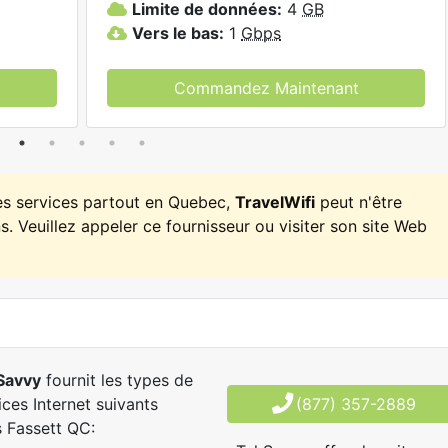
Limite de données:
4
GB
Vers le bas:
1
Gbps
Commandez Maintenant
es services partout en Quebec,
TravelWifi
peut n'être
. Veuillez appeler ce fournisseur ou visiter son site Web
Savvy
fournit les types de
ices Internet suivants
(877) 357-2889
 Fassett QC: