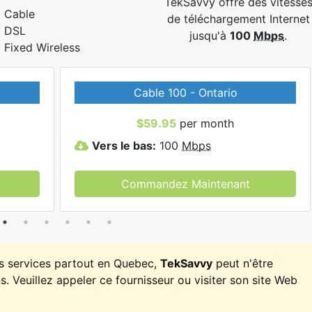
TekSavvy offre des vitesse
Cable
de téléchargement Internet
DSL
jusqu'à
100
Mbps
.
Fixed Wireless
Cable 100 - Ontario
$59.95
per month
Vers le bas:
100
Mbps
Commandez Maintenant
es services partout en Quebec,
TekSavvy
peut n'être
. Veuillez appeler ce fournisseur ou visiter son site Web