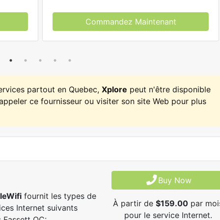
Commandez Maintenant
services partout en Quebec,
Xplore
peut n'être disponible
appeler ce fournisseur ou visiter son site Web pour plus
Buy Now
leWifi
fournit les types de
À partir de
$159.00
par moi
ices Internet suivants
pour le service Internet.
 Fassett QC: