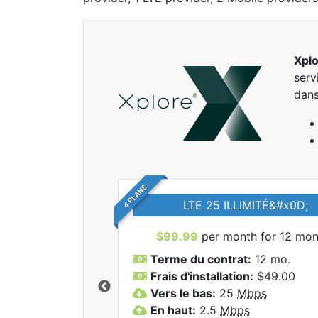
Xpl
serv
dans
4 PLANS
LTE 25 ILLIMITÉ&#x0D;
$99.99
per month for 12 mon
Terme du contrat:
12 mo.
Frais d'installation:
$49.00
Vers le bas:
25
Mbps
r tous les forfaits
En haut:
2.5
Mbps
lore.