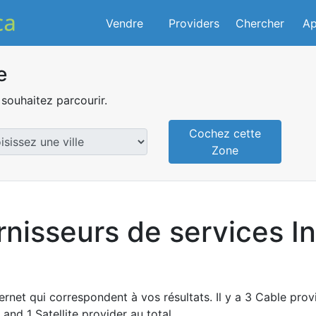
Vendre
Providers
Chercher
Ap
e
souhaitez parcourir.
Cochez cette
Zone
rnisseurs de services I
ernet qui correspondent à vos résultats. Il y a 3 Cable prov
and 1 Satellite provider au total.