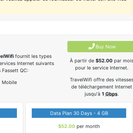
Buy Now
elWifi
fournit les types
À partir de
$52.00
par moi
ervices Internet suivants
pour le service Internet.
 Fassett QC:
TravelWifi offre des vitesse
Mobile
de téléchargement Internet
jusqu'à
1
Gbps
.
Data Plan 30 Days - 4 GB
$52.00
per month