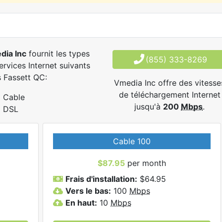
dia Inc
fournit les types
(855) 333-8269
ervices Internet suivants
 Fassett QC:
Vmedia Inc offre des vitesse
de téléchargement Internet
Cable
jusqu'à
200
Mbps
.
DSL
Cable 100
$87.95
per month
Frais d'installation:
$64.95
Vers le bas:
100
Mbps
En haut:
10
Mbps