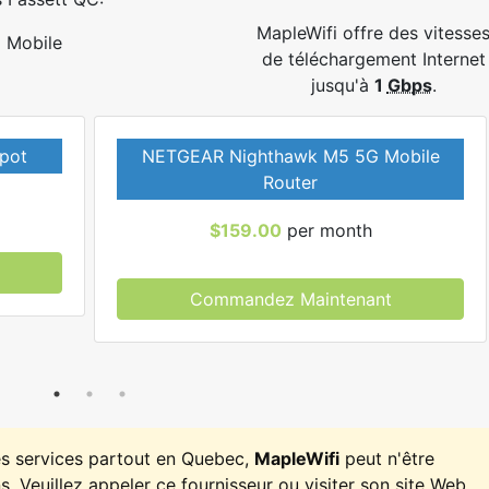
MapleWifi offre des vitesse
Mobile
de téléchargement Internet
jusqu'à
1
Gbps
.
pot
NETGEAR Nighthawk M5 5G Mobile
Router
$159.00
per month
Commandez Maintenant
es services partout en Quebec,
MapleWifi
peut n'être
. Veuillez appeler ce fournisseur ou visiter son site Web