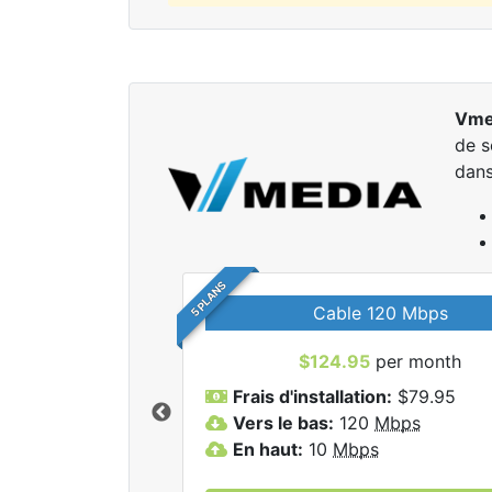
Vme
de s
dans
5 PLANS
Cable 120 Mbps
$124.95
per month
r tous les forfaits
Frais d'installation:
$79.95
dia Inc.
Vers le bas:
120
Mbps
En haut:
10
Mbps