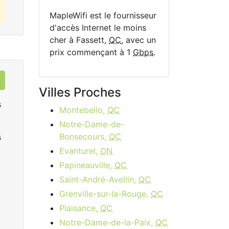
MapleWifi est le fournisseur
d'accès Internet le moins
cher à Fassett,
QC
, avec un
prix commençant à 1
Gbps
.
Villes Proches
s
Montebello,
QC
Notre-Dame-de-
Bonsecours,
QC
s
Evanturel,
ON
Papineauville,
QC
Saint-André-Avellin,
QC
Grenville-sur-la-Rouge,
QC
Data Plan 30 Days - 8 GB
Plaisance,
QC
$74.00
per month
Notre-Dame-de-la-Paix,
QC