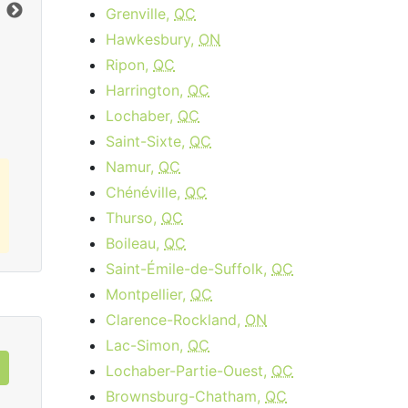
Limite de données:
8
GB
Lim
Grenville,
QC
Vers le bas:
1
Gbps
Ver
Hawkesbury,
ON
Ripon,
QC
Commandez Maintenant
Harrington,
QC
Lochaber,
QC
Saint-Sixte,
QC
Namur,
QC
Chénéville,
QC
Thurso,
QC
Boileau,
QC
Saint-Émile-de-Suffolk,
QC
Montpellier,
QC
Clarence-Rockland,
ON
Lac-Simon,
QC
Lochaber-Partie-Ouest,
QC
Brownsburg-Chatham,
QC