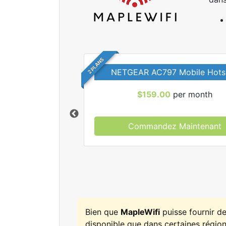
2 PLANS
NETGEAR AC797 Mobile Hots
$159.00
per month
Commandez Maintenant
r tous les forfaits
leWifi.
Bien que
MapleWifi
puisse fournir d
disponible que dans certaines régions