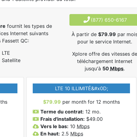
(877) 650-6167
ore
fournit les types de
ices Internet suivants
À partir de
$79.99
par moi
 Fassett QC:
pour le service Internet.
LTE
Xplore offre des vitesses d
Satellite
téléchargement Internet
jusqu'à
50
Mbps
.
LTE 10 ILLIMITÉ&#x0D;
ths
$79.99
per month for 12 months
Terme du contrat:
12 mo.
Frais d'installation:
$49.00
Vers le bas:
10
Mbps
En haut:
2.5
Mbps