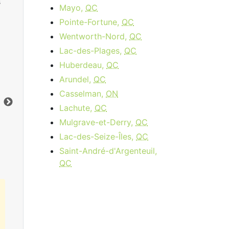
s
Mayo,
QC
Pointe-Fortune,
QC
Wentworth-Nord,
QC
Lac-des-Plages,
QC
Huberdeau,
QC
Cable 15 - AB, BC
Arundel,
QC
$34.95
per month
Casselman,
ON
Vers le bas:
15
Mbps
Ver
Lachute,
QC
Mulgrave-et-Derry,
QC
Commandez Maintenant
Lac-des-Seize-Îles,
QC
Saint-André-d'Argenteuil,
QC