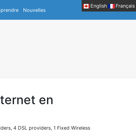
English
Français
prendre
Nouvelles
nternet en
iders, 4 DSL providers, 1 Fixed Wireless