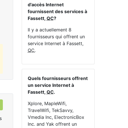
En haut:
1
Mbps
En 
d'accès Internet
fournissent des services à
Fassett,
QC
?
Commandez Maintenant
Il y a actuellement 8
fournisseurs qui offrent un
service Internet à Fassett,
QC
.
Quels fournisseurs offrent
un service Internet à
Fassett,
QC
.
Xplore, MapleWifi,
TravelWifi, TekSavvy,
Vmedia Inc, ElectronicBox
s
Inc. and Yak offrent un