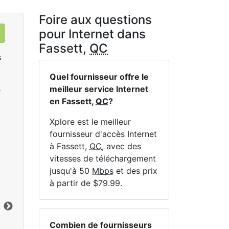
Foire aux questions
pour Internet dans
Fassett,
QC
s
Quel fournisseur offre le
meilleur service Internet
e
en Fassett,
QC
?
Xplore est le meilleur
fournisseur d'accès Internet
à Fassett,
QC
, avec des
Sat 25
vitesses de téléchargement
$119.99
per month for 12 months
$1
jusqu'à 50
Mbps
et des prix
à partir de $79.99.
Terme du contrat:
12 mo.
Ter
Frais d'installation:
$49.00
Frai
Limite de données:
200
GB
Lim
Vers le bas:
25
Mbps
Ver
Combien de fournisseurs