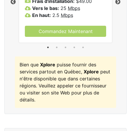
Frais d'installation:
$49.00
F
Vers le bas:
25
Mbps
V
les
En haut:
2.5
Mbps
E
Commandez Maintenant
Bien que
Xplore
puisse fournir des
services partout en Québec,
Xplore
peut
n'être disponible que dans certaines
régions. Veuillez appeler ce fournisseur
ou visiter son site Web pour plus de
détails.