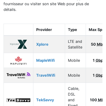
fournisseur ou visiter son site Web pour plus de
détails.
Provider
Type
Max Spe
LTE and
Xplore
50
Mbp
Satellite
MapleWifi
Mobile
1
Gbps
TravelWifi
Mobile
1
Gbps
Cable,
DSL
TekSavvy
and
100
Mbp
Fixed