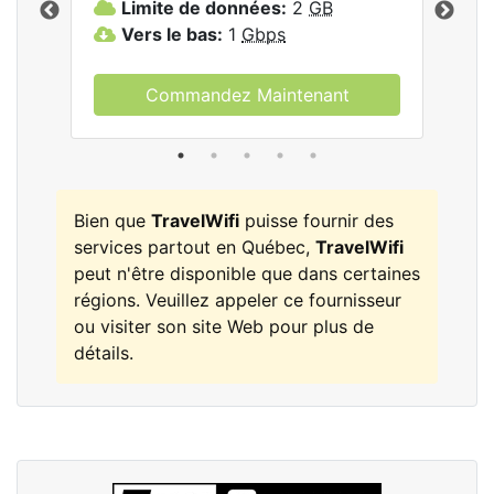
Limite de données:
2
GB
L
Vers le bas:
1
Gbps
V
Commandez Maintenant
Bien que
TravelWifi
puisse fournir des
services partout en Québec,
TravelWifi
peut n'être disponible que dans certaines
régions. Veuillez appeler ce fournisseur
ou visiter son site Web pour plus de
détails.