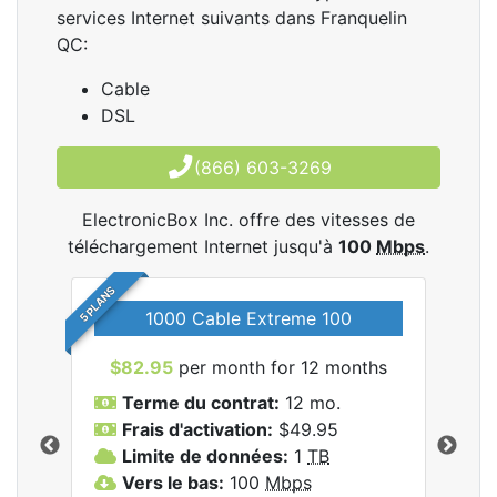
services Internet suivants dans Franquelin
QC:
Cable
DSL
(866) 603-3269
ElectronicBox Inc. offre des vitesses de
téléchargement Internet jusqu'à
100
Mbps
.
5 PLANS
1000 Cable Extreme 100
$82.95
per month for 12 months
$6
les
Terme du contrat:
12 mo.
T
nc..
Frais d'activation:
$49.95
F
Limite de données:
1
TB
L
Vers le bas:
100
Mbps
V