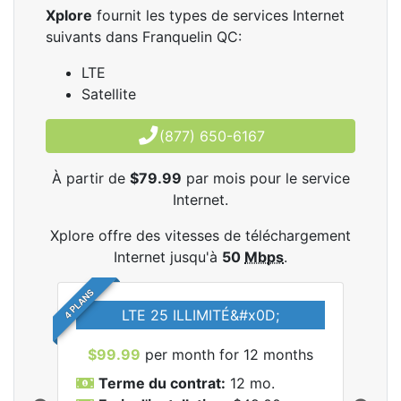
Xplore
fournit les types de services Internet
suivants dans Franquelin QC:
LTE
Satellite
(877) 650-6167
À partir de
$79.99
par mois pour le service
Internet.
Xplore offre des vitesses de téléchargement
Internet jusqu'à
50
Mbps
.
4 PLANS
LTE 25 ILLIMITÉ&#x0D;
$99.99
per month for 12 months
$7
Terme du contrat:
12 mo.
T