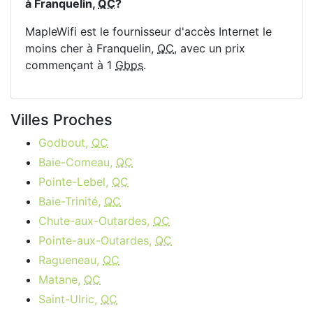
à Franquelin,
QC
?
MapleWifi est le fournisseur d'accès Internet le
moins cher à Franquelin,
QC
, avec un prix
commençant à 1
Gbps
.
Villes Proches
Godbout,
QC
Baie-Comeau,
QC
Pointe-Lebel,
QC
Baie-Trinité,
QC
Chute-aux-Outardes,
QC
Pointe-aux-Outardes,
QC
Ragueneau,
QC
Matane,
QC
Saint-Ulric,
QC