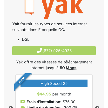
Yak
fournit les types de services Internet
suivants dans Franquelin QC:
DSL
(877) 925-4925
Yak offre des vitesses de téléchargement
Internet jusqu'à
50
Mbps
.
5 PLANS
High Speed 25
$44.95
per month
Frais d'installation:
$75.00
F
Limite de données:
300
GB
L