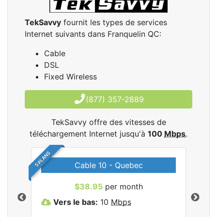
TekSavvy
fournit les types de services
Internet suivants dans Franquelin QC:
Cable
DSL
Fixed Wireless
(877) 357-2889
TekSavvy offre des vitesses de
téléchargement Internet jusqu'à
100
Mbps
.
5 PLANS
Cable 10 - Quebec
les
$38.95
per month
Vers le bas:
10
Mbps
V