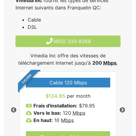
Vmedia Inc
fournit les types de services
Internet suivants dans Franquelin QC:
Cable
DSL
(855) 333-8269
Vmedia Inc offre des vitesses de
téléchargement Internet jusqu'à
200
Mbps
.
5 PLANS
Cable 120 Mbps
$124.95
per month
les
Frais d'installation:
$79.95
F
.
Vers le bas:
120
Mbps
V
En haut:
10
Mbps
E