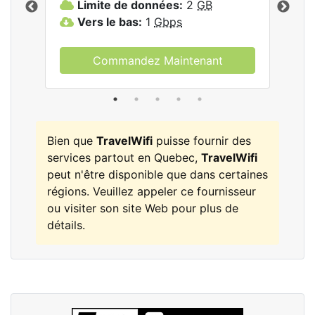
Limite de données:
2
GB
L
Vers le bas:
1
Gbps
V
Commandez Maintenant
Bien que
TravelWifi
puisse fournir des
services partout en Quebec,
TravelWifi
peut n'être disponible que dans certaines
régions. Veuillez appeler ce fournisseur
ou visiter son site Web pour plus de
détails.