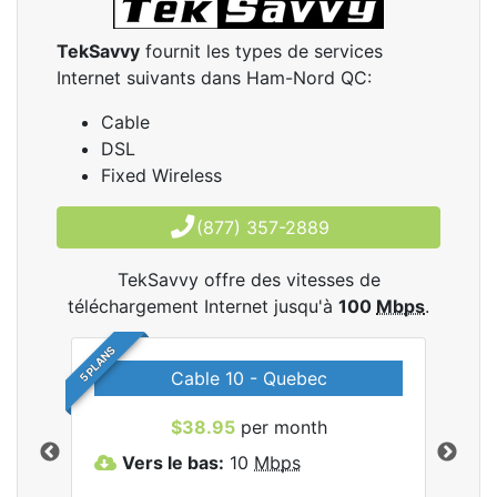
TekSavvy
fournit les types de services
Internet suivants dans Ham-Nord QC:
Cable
DSL
Fixed Wireless
(877) 357-2889
TekSavvy offre des vitesses de
téléchargement Internet jusqu'à
100
Mbps
.
5 PLANS
Cable 10 - Quebec
les
$38.95
per month
Vers le bas:
10
Mbps
V