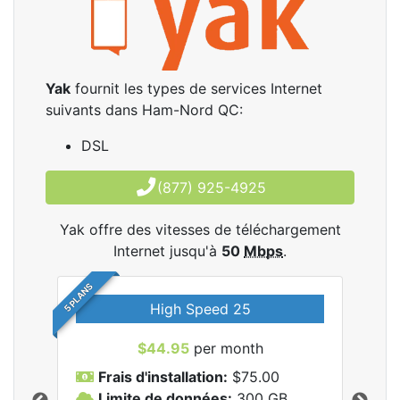
Yak
fournit les types de services Internet
suivants dans Ham-Nord QC:
DSL
(877) 925-4925
Yak offre des vitesses de téléchargement
Internet jusqu'à
50
Mbps
.
5 PLANS
High Speed 25
$44.95
per month
Frais d'installation:
$75.00
F
Limite de données:
300
GB
L