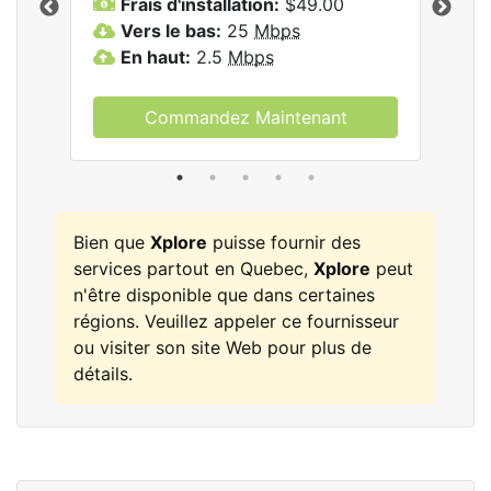
Frais d'installation:
$49.00
F
Vers le bas:
25
Mbps
V
les
En haut:
2.5
Mbps
E
Commandez Maintenant
Bien que
Xplore
puisse fournir des
services partout en Quebec,
Xplore
peut
n'être disponible que dans certaines
régions. Veuillez appeler ce fournisseur
ou visiter son site Web pour plus de
détails.