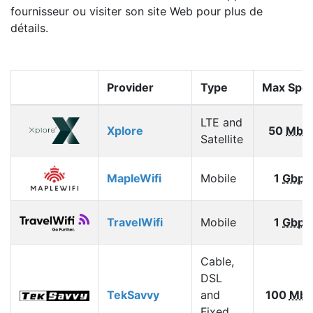
fournisseur ou visiter son site Web pour plus de
détails.
Provider
Type
Max Spe
LTE and
Xplore
50
Mbp
Satellite
MapleWifi
Mobile
1
Gbps
TravelWifi
Mobile
1
Gbps
Cable,
DSL
TekSavvy
and
100
Mbp
Fixed