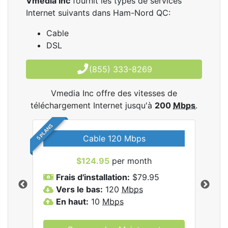
Vmedia Inc
fournit les types de services
Internet suivants dans Ham-Nord QC:
Cable
DSL
(855) 333-8269
Vmedia Inc offre des vitesses de
téléchargement Internet jusqu'à
200
Mbps
.
5 PLANS
Cable 120 Mbps
$124.95
per month
les
Frais d'installation:
$79.95
F
.
Vers le bas:
120
Mbps
V
En haut:
10
Mbps
E