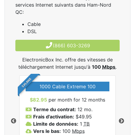
services Internet suivants dans Ham-Nord
QC:
Cable
DSL
(866) 603-3269
ElectronicBox Inc. offre des vitesses de
téléchargement Internet jusqu'à
100
Mbps
.
5 PLANS
1000 Cable Extreme 100
$82.95
per month for 12 months
$6
les
Terme du contrat:
12 mo.
T
nc..
Frais d'activation:
$49.95
F
Limite de données:
1
TB
L
Vers le bas:
100
Mbps
V