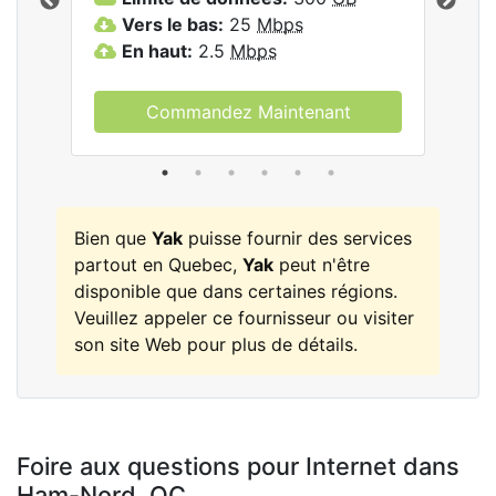
les
Vers le bas:
25
Mbps
V
En haut:
2.5
Mbps
E
Commandez Maintenant
Bien que
Yak
puisse fournir des services
partout en Quebec,
Yak
peut n'être
disponible que dans certaines régions.
Veuillez appeler ce fournisseur ou visiter
son site Web pour plus de détails.
Foire aux questions pour Internet dans
Ham-Nord,
QC