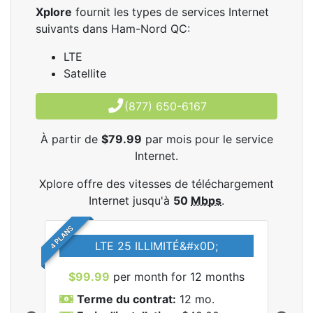
Xplore
fournit les types de services Internet
suivants dans Ham-Nord QC:
LTE
Satellite
(877) 650-6167
À partir de
$79.99
par mois pour le service
Internet.
Xplore offre des vitesses de téléchargement
Internet jusqu'à
50
Mbps
.
4 PLANS
LTE 25 ILLIMITÉ&#x0D;
$99.99
per month for 12 months
$7
Terme du contrat:
12 mo.
T