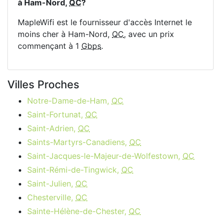
à Ham-Nord,
QC
?
MapleWifi est le fournisseur d'accès Internet le
moins cher à Ham-Nord,
QC
, avec un prix
commençant à 1
Gbps
.
Villes Proches
Notre-Dame-de-Ham,
QC
Saint-Fortunat,
QC
Saint-Adrien,
QC
Saints-Martyrs-Canadiens,
QC
Saint-Jacques-le-Majeur-de-Wolfestown,
QC
Saint-Rémi-de-Tingwick,
QC
Saint-Julien,
QC
Chesterville,
QC
Sainte-Hélène-de-Chester,
QC