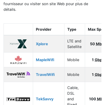
fournisseur ou visiter son site Web pour plus de
détails.
Provider
Type
Max Spe
LTE and
Xplore
50
Mbp
Satellite
MapleWifi
Mobile
1
Gbps
TravelWifi
Mobile
1
Gbps
Cable,
DSL
TekSavvy
and
100
Mbp
Fixed