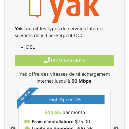
Yak
fournit les types de services Internet
suivants dans Lac-Sergent QC:
DSL
(877) 925-4925
Yak offre des vitesses de téléchargement
Internet jusqu'à
50
Mbps
.
5 PLANS
High Speed 25
$44.95
per month
Frais d'installation:
$75.00
F
Limite de données:
300
GB
L