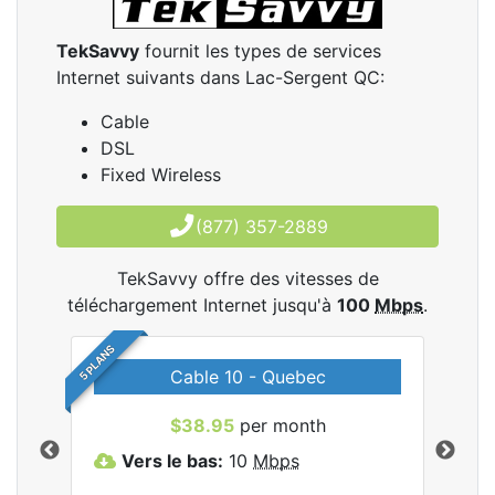
TekSavvy
fournit les types de services
Internet suivants dans Lac-Sergent QC:
Cable
DSL
Fixed Wireless
(877) 357-2889
TekSavvy offre des vitesses de
téléchargement Internet jusqu'à
100
Mbps
.
5 PLANS
Cable 10 - Quebec
les
$38.95
per month
Vers le bas:
10
Mbps
V