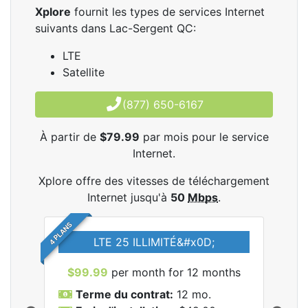
Xplore
fournit les types de services Internet
suivants dans Lac-Sergent QC:
LTE
Satellite
(877) 650-6167
À partir de
$79.99
par mois pour le service
Internet.
Xplore offre des vitesses de téléchargement
Internet jusqu'à
50
Mbps
.
4 PLANS
LTE 25 ILLIMITÉ&#x0D;
$99.99
per month for 12 months
$7
Terme du contrat:
12 mo.
T