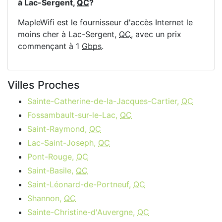
à Lac-Sergent,
QC
?
MapleWifi est le fournisseur d'accès Internet le
moins cher à Lac-Sergent,
QC
, avec un prix
commençant à 1
Gbps
.
Villes Proches
Sainte-Catherine-de-la-Jacques-Cartier,
QC
Fossambault-sur-le-Lac,
QC
Saint-Raymond,
QC
Lac-Saint-Joseph,
QC
Pont-Rouge,
QC
Saint-Basile,
QC
Saint-Léonard-de-Portneuf,
QC
Shannon,
QC
Sainte-Christine-d'Auvergne,
QC