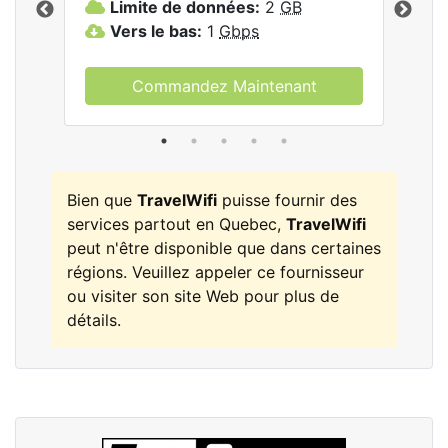
Limite de données:
2
GB
L
Vers le bas:
1
Gbps
V
Commandez Maintenant
Bien que
TravelWifi
puisse fournir des
services partout en Quebec,
TravelWifi
peut n'être disponible que dans certaines
régions. Veuillez appeler ce fournisseur
ou visiter son site Web pour plus de
détails.