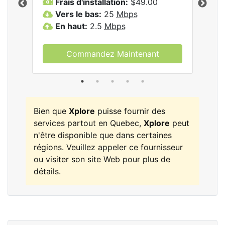
Frais d'installation:
$49.00
F
Vers le bas:
25
Mbps
V
les
En haut:
2.5
Mbps
E
Commandez Maintenant
Bien que
Xplore
puisse fournir des
services partout en Quebec,
Xplore
peut
n'être disponible que dans certaines
régions. Veuillez appeler ce fournisseur
ou visiter son site Web pour plus de
détails.