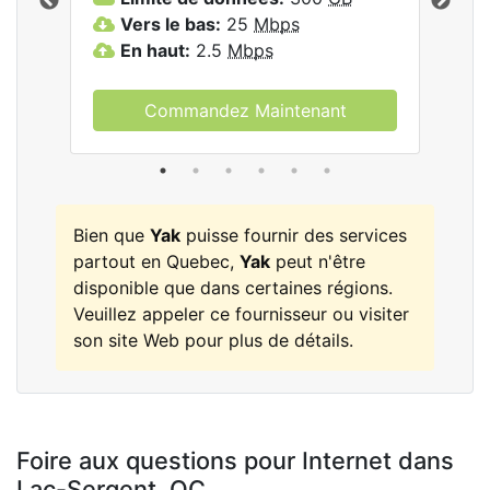
les
Vers le bas:
25
Mbps
V
En haut:
2.5
Mbps
E
Commandez Maintenant
Bien que
Yak
puisse fournir des services
partout en Quebec,
Yak
peut n'être
disponible que dans certaines régions.
Veuillez appeler ce fournisseur ou visiter
son site Web pour plus de détails.
Foire aux questions pour Internet dans
Lac-Sergent,
QC