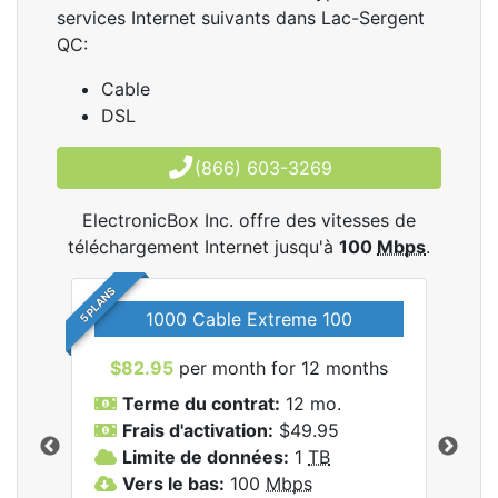
services Internet suivants dans Lac-Sergent
QC:
Cable
DSL
(866) 603-3269
ElectronicBox Inc. offre des vitesses de
téléchargement Internet jusqu'à
100
Mbps
.
5 PLANS
1000 Cable Extreme 100
$82.95
per month for 12 months
$6
les
Terme du contrat:
12 mo.
T
nc..
Frais d'activation:
$49.95
F
Limite de données:
1
TB
L
Vers le bas:
100
Mbps
V