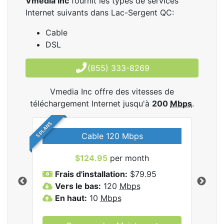
Vmedia Inc
fournit les types de services
Internet suivants dans Lac-Sergent QC:
Cable
DSL
(855) 333-8269
Vmedia Inc offre des vitesses de
téléchargement Internet jusqu'à
200
Mbps
.
5 PLANS
Cable 120 Mbps
$124.95
per month
les
Frais d'installation:
$79.95
F
.
Vers le bas:
120
Mbps
V
En haut:
10
Mbps
E