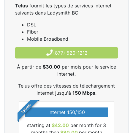
Telus
fournit les types de services Internet
suivants dans Ladysmith BC:
DSL
Fiber
Mobile Broadband
(877) 520-1212
À partir de
$30.00
par mois pour le service
Internet.
Telus offre des vitesses de téléchargement
Internet jusqu'à
150
Mbps
.
5 PLANS
Internet 150/150
starting at
$42.00
per month for 3
star
les
months then
$80.00
per month
m