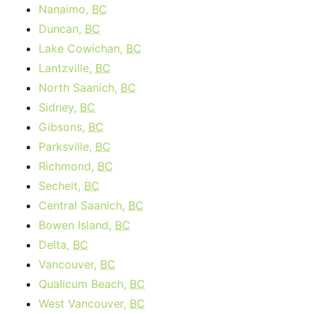
Nanaimo,
BC
Duncan,
BC
Lake Cowichan,
BC
Lantzville,
BC
North Saanich,
BC
Sidney,
BC
Gibsons,
BC
Parksville,
BC
Richmond,
BC
Sechelt,
BC
Central Saanich,
BC
Bowen Island,
BC
Delta,
BC
Vancouver,
BC
Qualicum Beach,
BC
West Vancouver,
BC