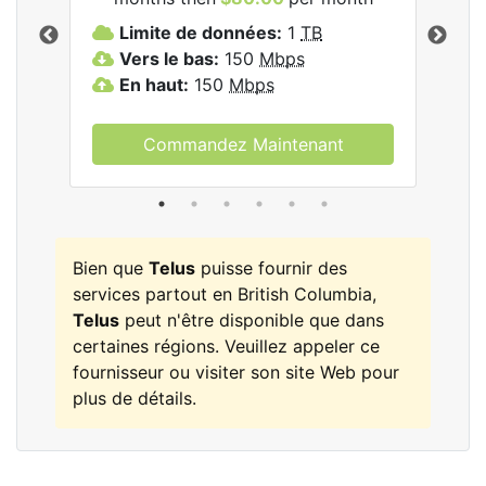
Limite de données:
1
TB
L
Vers le bas:
150
Mbps
V
En haut:
150
Mbps
E
Commandez Maintenant
Bien que
Telus
puisse fournir des
services partout en British Columbia,
Telus
peut n'être disponible que dans
certaines régions. Veuillez appeler ce
fournisseur ou visiter son site Web pour
plus de détails.