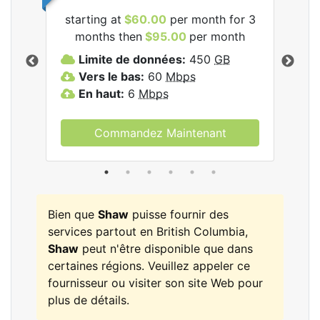
starting at
$60.00
per month for 3
star
months then
$95.00
per month
mon
les
Limite de données:
450
GB
Vers le bas:
60
Mbps
T
En haut:
6
Mbps
L
V
E
Commandez Maintenant
Bien que
Shaw
puisse fournir des
services partout en British Columbia,
Shaw
peut n'être disponible que dans
certaines régions. Veuillez appeler ce
fournisseur ou visiter son site Web pour
plus de détails.