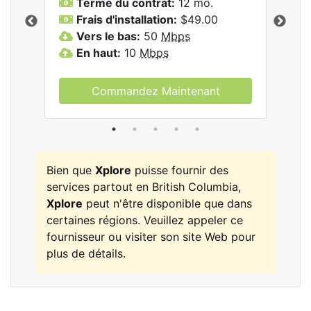
Terme du contrat:
12 mo.
T
Frais d'installation:
$49.00
F
Vers le bas:
50
Mbps
L
les
En haut:
10
Mbps
V
E
Commandez Maintenant
Bien que
Xplore
puisse fournir des
services partout en British Columbia,
Xplore
peut n'être disponible que dans
certaines régions. Veuillez appeler ce
fournisseur ou visiter son site Web pour
plus de détails.