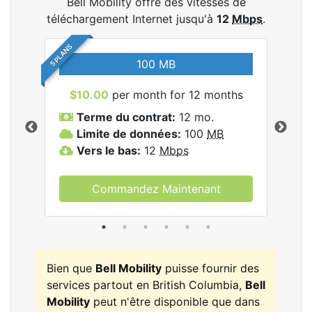
Bell Mobility offre des vitesses de
téléchargement Internet jusqu'à
12
Mbps
.
5 PLANS
100 MB
$10.00
per month for 12 months
$3
Terme du contrat:
12 mo.
T
Limite de données:
100
MB
L
les
Vers le bas:
12
Mbps
V
.
Commandez Maintenant
Bien que
Bell Mobility
puisse fournir des
services partout en British Columbia,
Bell
Mobility
peut n'être disponible que dans