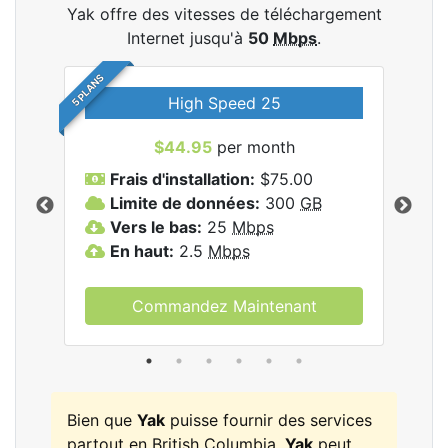
Yak offre des vitesses de téléchargement
Internet jusqu'à
50
Mbps
.
5 PLANS
High Speed 25
$44.95
per month
Frais d'installation:
$75.00
F
Limite de données:
300
GB
L
les
Vers le bas:
25
Mbps
V
En haut:
2.5
Mbps
E
Commandez Maintenant
Bien que
Yak
puisse fournir des services
partout en British Columbia,
Yak
peut