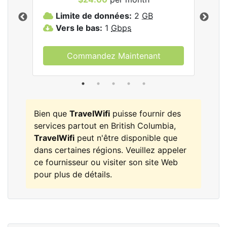
les
Limite de données:
2
GB
L
Vers le bas:
1
Gbps
V
Commandez Maintenant
Bien que
TravelWifi
puisse fournir des
services partout en British Columbia,
TravelWifi
peut n'être disponible que
dans certaines régions. Veuillez appeler
ce fournisseur ou visiter son site Web
pour plus de détails.