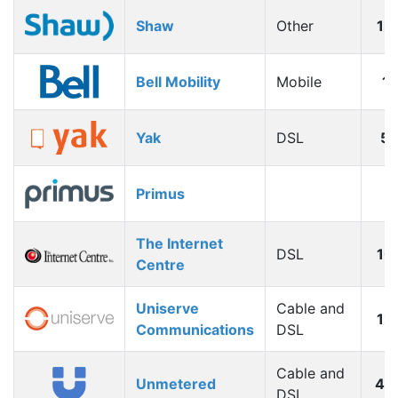
Shaw
Other
12
Bell Mobility
Mobile
1
Yak
DSL
5
Primus
The Internet
DSL
10
Centre
Uniserve
Cable and
12
Communications
DSL
Cable and
Unmetered
40
DSL