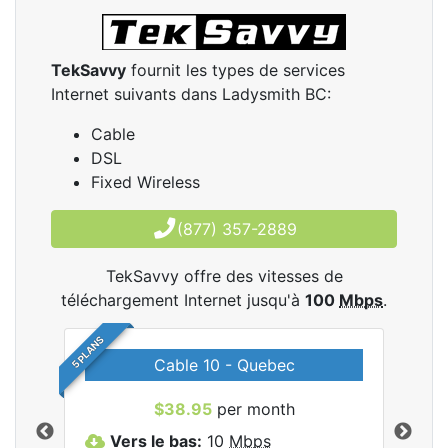
TekSavvy
fournit les types de services
Internet suivants dans Ladysmith BC:
Cable
DSL
Fixed Wireless
(877) 357-2889
TekSavvy offre des vitesses de
téléchargement Internet jusqu'à
100
Mbps
.
5 PLANS
Cable 10 - Quebec
les
$38.95
per month
Vers le bas:
10
Mbps
V