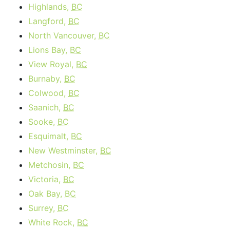
Highlands,
BC
Langford,
BC
North Vancouver,
BC
Lions Bay,
BC
View Royal,
BC
Burnaby,
BC
Colwood,
BC
Saanich,
BC
Sooke,
BC
Esquimalt,
BC
New Westminster,
BC
Metchosin,
BC
Victoria,
BC
Oak Bay,
BC
Surrey,
BC
White Rock,
BC