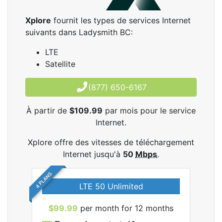
Xplore
fournit les types de services Internet
suivants dans Ladysmith BC:
LTE
Satellite
(877) 650-6167
À partir de
$109.99
par mois pour le service
Internet.
Xplore offre des vitesses de téléchargement
Internet jusqu'à
50
Mbps
.
4 PLANS
LTE 50 Unlimited
$99.99
per month for 12 months
$1