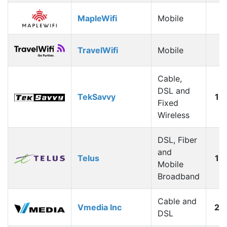
MapleWifi
Mobile
1
TravelWifi
Mobile
1
Cable,
DSL and
TekSavvy
10
Fixed
Wireless
DSL, Fiber
and
Telus
15
Mobile
Broadband
Cable and
Vmedia Inc
20
DSL