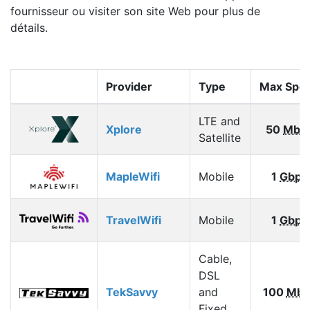
fournisseur ou visiter son site Web pour plus de
détails.
Provider
Type
Max Spe
LTE and
Xplore
50
Mbp
Satellite
MapleWifi
Mobile
1
Gbps
TravelWifi
Mobile
1
Gbps
Cable,
DSL
TekSavvy
and
100
Mbp
Fixed