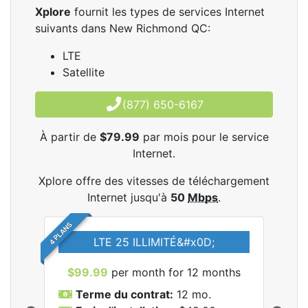
Xplore
fournit les types de services Internet
suivants dans New Richmond QC:
LTE
Satellite
(877) 650-6167
À partir de
$79.99
par mois pour le service
Internet.
Xplore offre des vitesses de téléchargement
Internet jusqu'à
50
Mbps
.
4 PLANS
LTE 25 ILLIMITÉ&#x0D;
$99.99
per month for 12 months
$7
Terme du contrat:
12 mo.
T