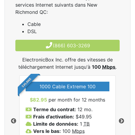
services Internet suivants dans New
Richmond QC:
Cable
DSL
(866) 603-3269
ElectronicBox Inc. offre des vitesses de
téléchargement Internet jusqu'à
100
Mbps
.
5 PLANS
1000 Cable Extreme 100
$82.95
per month for 12 months
$6
les
Terme du contrat:
12 mo.
T
nc..
Frais d'activation:
$49.95
F
Limite de données:
1
TB
L
Vers le bas:
100
Mbps
V