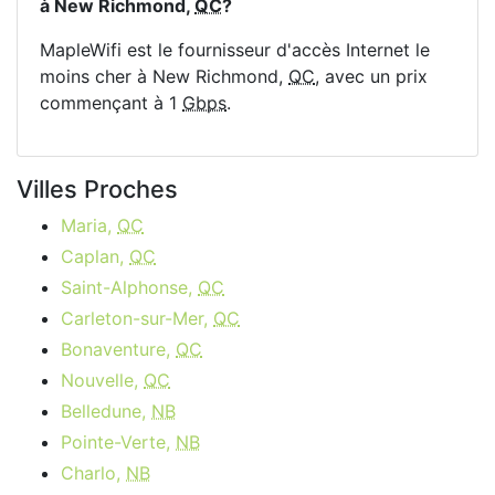
à New Richmond,
QC
?
MapleWifi est le fournisseur d'accès Internet le
moins cher à New Richmond,
QC
, avec un prix
commençant à 1
Gbps
.
Villes Proches
Maria,
QC
Caplan,
QC
Saint-Alphonse,
QC
Carleton-sur-Mer,
QC
Bonaventure,
QC
Nouvelle,
QC
Belledune,
NB
Pointe-Verte,
NB
Charlo,
NB