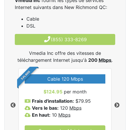
Vmedia Inc
fournit les types de services
Internet suivants dans New Richmond QC:
Cable
DSL
(855) 333-8269
Vmedia Inc offre des vitesses de
téléchargement Internet jusqu'à
200
Mbps
.
5 PLANS
Cable 120 Mbps
$124.95
per month
les
Frais d'installation:
$79.95
F
.
Vers le bas:
120
Mbps
V
En haut:
10
Mbps
E