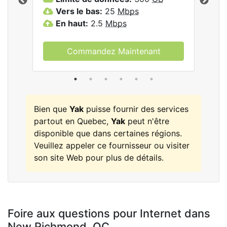
les
Vers le bas:
25
Mbps
V
En haut:
2.5
Mbps
E
Commandez Maintenant
Bien que
Yak
puisse fournir des services
partout en Quebec,
Yak
peut n'être
disponible que dans certaines régions.
Veuillez appeler ce fournisseur ou visiter
son site Web pour plus de détails.
Foire aux questions pour Internet dans
New Richmond,
QC