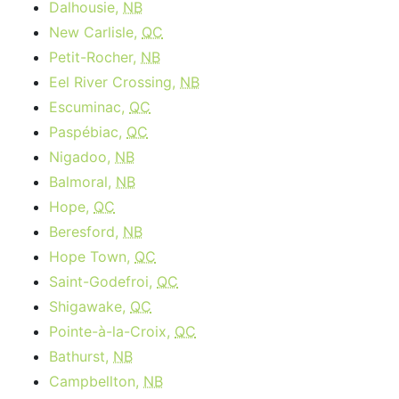
Dalhousie,
NB
New Carlisle,
QC
Petit-Rocher,
NB
Eel River Crossing,
NB
Escuminac,
QC
Paspébiac,
QC
Nigadoo,
NB
Balmoral,
NB
Hope,
QC
Beresford,
NB
Hope Town,
QC
Saint-Godefroi,
QC
Shigawake,
QC
Pointe-à-la-Croix,
QC
Bathurst,
NB
Campbellton,
NB