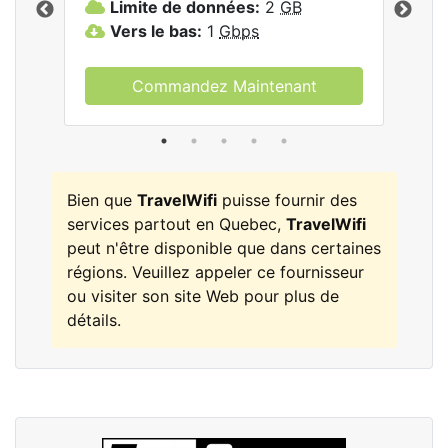
Limite de données:
2
GB
L
Vers le bas:
1
Gbps
V
Commandez Maintenant
Bien que
TravelWifi
puisse fournir des
services partout en Quebec,
TravelWifi
peut n'être disponible que dans certaines
régions. Veuillez appeler ce fournisseur
ou visiter son site Web pour plus de
détails.