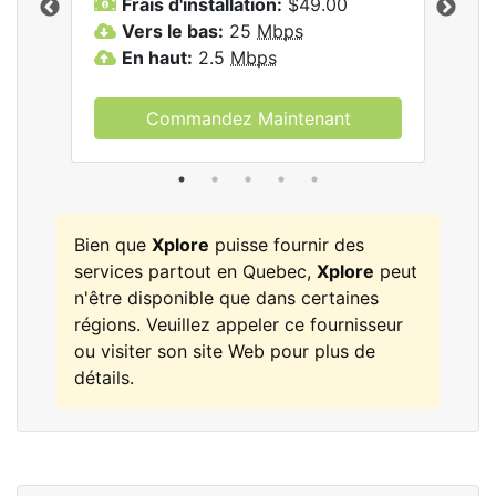
Frais d'installation:
$49.00
F
Vers le bas:
25
Mbps
V
les
En haut:
2.5
Mbps
E
Commandez Maintenant
Bien que
Xplore
puisse fournir des
services partout en Quebec,
Xplore
peut
n'être disponible que dans certaines
régions. Veuillez appeler ce fournisseur
ou visiter son site Web pour plus de
détails.