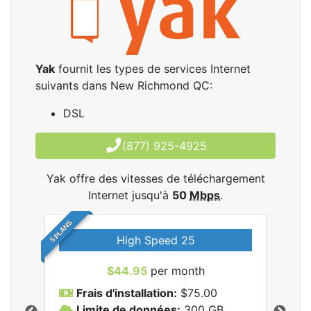
Yak
fournit les types de services Internet
suivants dans New Richmond QC:
DSL
(877) 925-4925
Yak offre des vitesses de téléchargement
Internet jusqu'à
50
Mbps
.
5 PLANS
High Speed 25
$44.95
per month
Frais d'installation:
$75.00
F
Limite de données:
300
GB
L