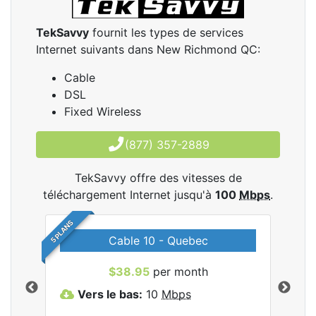
TekSavvy
fournit les types de services
Internet suivants dans New Richmond QC:
Cable
DSL
Fixed Wireless
(877) 357-2889
TekSavvy offre des vitesses de
téléchargement Internet jusqu'à
100
Mbps
.
5 PLANS
Cable 10 - Quebec
les
$38.95
per month
Vers le bas:
10
Mbps
V