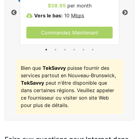
les
$38.95
per month
Vers le bas:
10
Mbps
V
Commandez Maintenant
Bien que
TekSavvy
puisse fournir des
services partout en Nouveau-Brunswick,
TekSavvy
peut n'être disponible que
dans certaines régions. Veuillez appeler
ce fournisseur ou visiter son site Web
pour plus de détails.