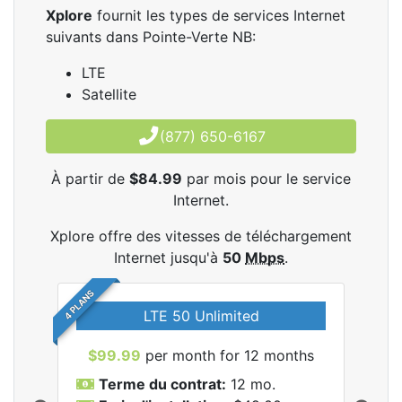
Xplore
fournit les types de services Internet
suivants dans Pointe-Verte NB:
LTE
Satellite
(877) 650-6167
À partir de
$84.99
par mois pour le service
Internet.
Xplore offre des vitesses de téléchargement
Internet jusqu'à
50
Mbps
.
4 PLANS
LTE 50 Unlimited
$99.99
per month for 12 months
$9
Terme du contrat:
12 mo.
T