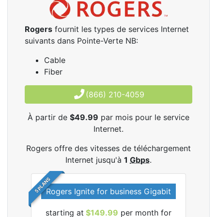
Rogers
fournit les types de services Internet
suivants dans Pointe-Verte NB:
Cable
Fiber
(866) 210-4059
À partir de
$49.99
par mois pour le service
Internet.
Rogers offre des vitesses de téléchargement
Internet jusqu'à
1
Gbps
.
5 PLANS
Rogers Ignite for business Gigabit
Rog
starting at
$149.99
per month for
les