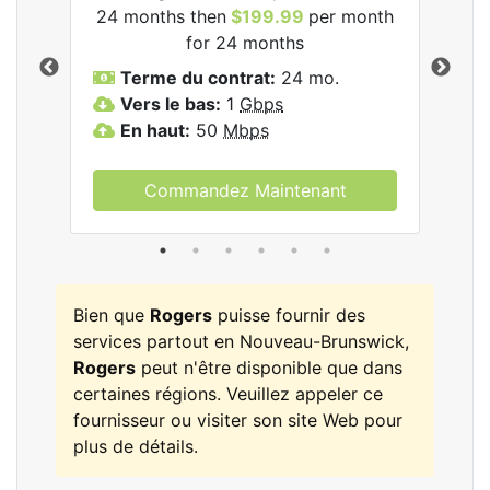
24 months then
$199.99
per month
$1
for 24 months
T
Terme du contrat:
24 mo.
V
Vers le bas:
1
Gbps
E
En haut:
50
Mbps
Commandez Maintenant
Bien que
Rogers
puisse fournir des
services partout en Nouveau-Brunswick,
Rogers
peut n'être disponible que dans
certaines régions. Veuillez appeler ce
fournisseur ou visiter son site Web pour
plus de détails.