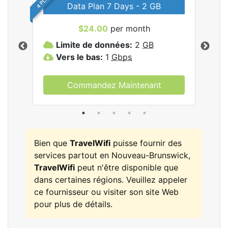
Data Plan 7 Days - 2 GB
$24.00
per month
les
Limite de données:
2
GB
L
Vers le bas:
1
Gbps
V
Commandez Maintenant
Bien que
TravelWifi
puisse fournir des
services partout en Nouveau-Brunswick,
TravelWifi
peut n'être disponible que
dans certaines régions. Veuillez appeler
ce fournisseur ou visiter son site Web
pour plus de détails.