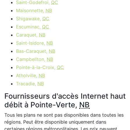
Saint-Godefroi,
QC
Maisonnette,
NB
Shigawake,
QC
Escuminac,
QC
Caraquet,
NB
Saint-Isidore,
NB
Bas-Caraquet,
NB
Campbellton,
NB
Pointe-à-la-Croix,
QC
Atholville,
NB
Tracadie,
NB
Fournisseurs d'accès Internet haut
débit à Pointe-Verte,
NB
Tous les plans ne sont pas disponibles dans toutes les
régions. Peut être disponible uniquement dans
certaines régions métropolitaines. Les prix peuvent