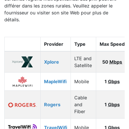
différer dans les zones rurales. Veuillez appeler le
fournisseur ou visiter son site Web pour plus de
détails.
Provider
Type
Max Speed
LTE and
Xplore
50
Mbps
Satellite
MapleWifi
Mobile
1
Gbps
Cable
Rogers
and
1
Gbps
Fiber
TravelWifi
Mobile
1
Gbps