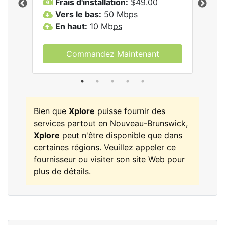
Frais d'installation:
$49.00
F
Vers le bas:
50
Mbps
V
les
En haut:
10
Mbps
E
Commandez Maintenant
Bien que
Xplore
puisse fournir des
services partout en Nouveau-Brunswick,
Xplore
peut n'être disponible que dans
certaines régions. Veuillez appeler ce
fournisseur ou visiter son site Web pour
plus de détails.