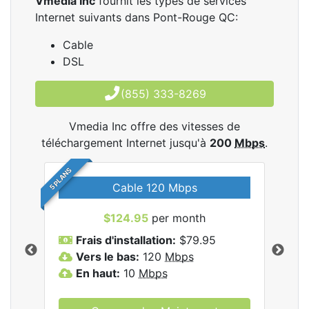
Vmedia Inc
fournit les types de services
Internet suivants dans Pont-Rouge QC:
Cable
DSL
(855) 333-8269
Vmedia Inc offre des vitesses de
téléchargement Internet jusqu'à
200
Mbps
.
5 PLANS
Cable 120 Mbps
$124.95
per month
les
Frais d'installation:
$79.95
F
.
Vers le bas:
120
Mbps
V
En haut:
10
Mbps
E