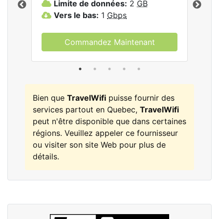
Limite de données:
2
GB
L
Vers le bas:
1
Gbps
V
Commandez Maintenant
Bien que
TravelWifi
puisse fournir des
services partout en Quebec,
TravelWifi
peut n'être disponible que dans certaines
régions. Veuillez appeler ce fournisseur
ou visiter son site Web pour plus de
détails.