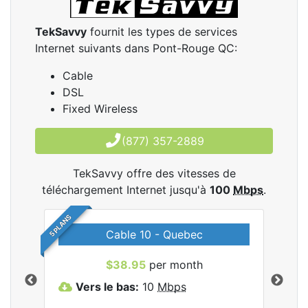
TekSavvy
fournit les types de services
Internet suivants dans Pont-Rouge QC:
Cable
DSL
Fixed Wireless
(877) 357-2889
TekSavvy offre des vitesses de
téléchargement Internet jusqu'à
100
Mbps
.
5 PLANS
Cable 10 - Quebec
les
$38.95
per month
Vers le bas:
10
Mbps
V