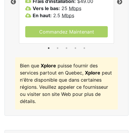
Frais d'installation:
$49.00
F
Vers le bas:
25
Mbps
V
les
En haut:
2.5
Mbps
E
Commandez Maintenant
Bien que
Xplore
puisse fournir des
services partout en Quebec,
Xplore
peut
n'être disponible que dans certaines
régions. Veuillez appeler ce fournisseur
ou visiter son site Web pour plus de
détails.