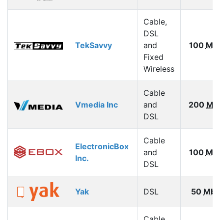
Cable,
DSL
TekSavvy
and
100
Mb
Fixed
Wireless
Cable
Vmedia Inc
and
200
Mb
DSL
Cable
ElectronicBox
and
100
Mb
Inc.
DSL
Yak
DSL
50
Mbp
Cable