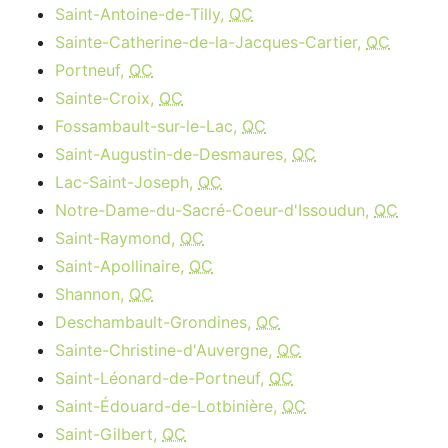
Saint-Antoine-de-Tilly,
QC
Sainte-Catherine-de-la-Jacques-Cartier,
QC
Portneuf,
QC
Sainte-Croix,
QC
Fossambault-sur-le-Lac,
QC
Saint-Augustin-de-Desmaures,
QC
Lac-Saint-Joseph,
QC
Notre-Dame-du-Sacré-Coeur-d'Issoudun,
QC
Saint-Raymond,
QC
Saint-Apollinaire,
QC
Shannon,
QC
Deschambault-Grondines,
QC
Sainte-Christine-d'Auvergne,
QC
Saint-Léonard-de-Portneuf,
QC
Saint-Édouard-de-Lotbinière,
QC
Saint-Gilbert,
QC