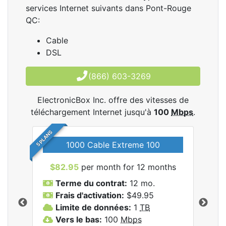
services Internet suivants dans Pont-Rouge
QC:
Cable
DSL
(866) 603-3269
ElectronicBox Inc. offre des vitesses de
téléchargement Internet jusqu'à
100
Mbps
.
5 PLANS
1000 Cable Extreme 100
$82.95
per month for 12 months
$6
les
Terme du contrat:
12 mo.
T
nc..
Frais d'activation:
$49.95
F
Limite de données:
1
TB
L
Vers le bas:
100
Mbps
V