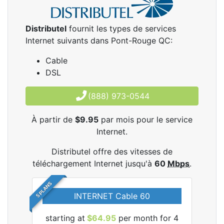
Distributel
fournit les types de services
Internet suivants dans Pont-Rouge QC:
Cable
DSL
(888) 973-0544
À partir de
$9.95
par mois pour le service
Internet.
Distributel offre des vitesses de
téléchargement Internet jusqu'à
60
Mbps
.
5 PLANS
INTERNET Cable 60
starting at
$64.95
per month for 4
star