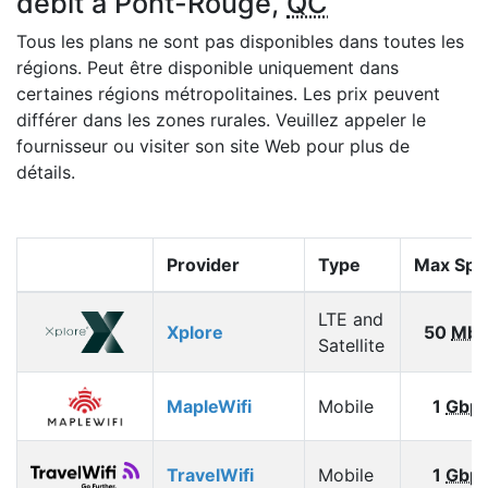
débit à Pont-Rouge,
QC
Tous les plans ne sont pas disponibles dans toutes les
régions. Peut être disponible uniquement dans
certaines régions métropolitaines. Les prix peuvent
différer dans les zones rurales. Veuillez appeler le
fournisseur ou visiter son site Web pour plus de
détails.
Provider
Type
Max Spe
LTE and
Xplore
50
Mbp
Satellite
MapleWifi
Mobile
1
Gbp
TravelWifi
Mobile
1
Gbp