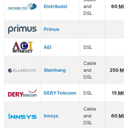
Distributel
and
60
Mbp
DSL
Primus
AEI
DSL
Cable
Slamhang
and
250
Mb
DSL
DERYTelecom
DSL
15
Mbp
Cable
Innsys
and
60
Mbp
DSL