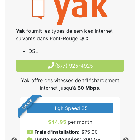
Yak
fournit les types de services Internet
suivants dans Pont-Rouge QC:
DSL
(877) 925-4925
Yak offre des vitesses de téléchargement
Internet jusqu'à
50
Mbps
.
5 PLANS
High Speed 25
$44.95
per month
Frais d'installation:
$75.00
F
Limite de données:
300
GB
L