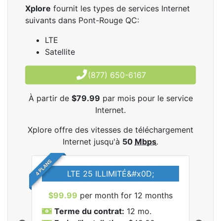
Xplore
fournit les types de services Internet
suivants dans Pont-Rouge QC:
LTE
Satellite
(877) 650-6167
À partir de
$79.99
par mois pour le service
Internet.
Xplore offre des vitesses de téléchargement
Internet jusqu'à
50
Mbps
.
4 PLANS
LTE 25 ILLIMITÉ&#x0D;
$99.99
per month for 12 months
$7
Terme du contrat:
12 mo.
T