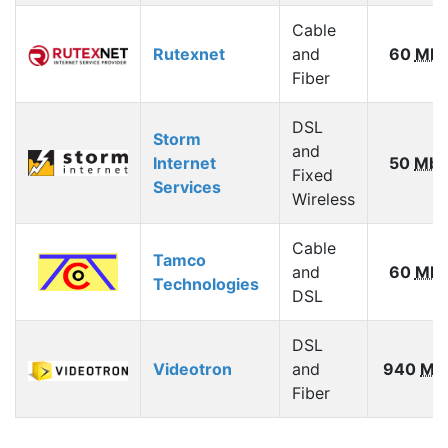
Cable
Rutexnet
and
60
Mbp
Fiber
DSL
Storm
and
Internet
50
Mbp
Fixed
Services
Wireless
Cable
Tamco
and
60
Mbp
Technologies
DSL
DSL
Videotron
and
940
Mb
Fiber