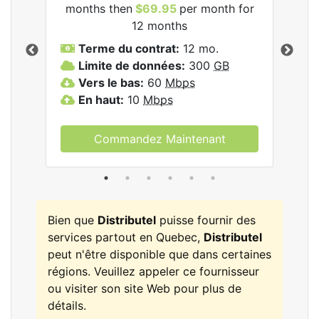
les
months then
$69.95
per month for
mon
12 months
Terme du contrat:
12 mo.
T
Limite de données:
300
GB
V
Vers le bas:
60
Mbps
E
En haut:
10
Mbps
Commandez Maintenant
Bien que
Distributel
puisse fournir des
services partout en Quebec,
Distributel
peut n'être disponible que dans certaines
régions. Veuillez appeler ce fournisseur
ou visiter son site Web pour plus de
détails.