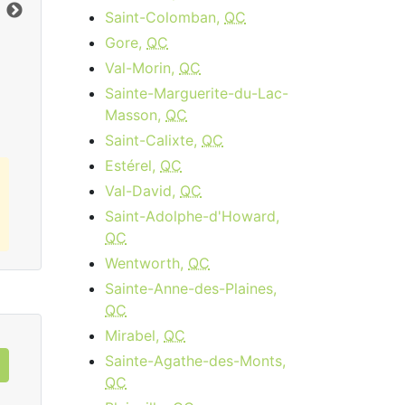
Limite de données:
8
GB
Lim
Saint-Colomban,
QC
Vers le bas:
1
Gbps
Ver
Gore,
QC
Val-Morin,
QC
Commandez Maintenant
Sainte-Marguerite-du-Lac-
Masson,
QC
Saint-Calixte,
QC
Estérel,
QC
Val-David,
QC
Saint-Adolphe-d'Howard,
QC
Wentworth,
QC
Sainte-Anne-des-Plaines,
QC
Mirabel,
QC
Sainte-Agathe-des-Monts,
QC