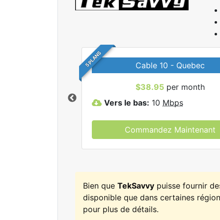
5 PLANS
Cable 10 - Quebec
r tous les forfaits
$38.95
per month
kSavvy.
Vers le bas:
10
Mbps
Commandez Maintenant
Bien que
TekSavvy
puisse fournir d
disponible que dans certaines régions
pour plus de détails.