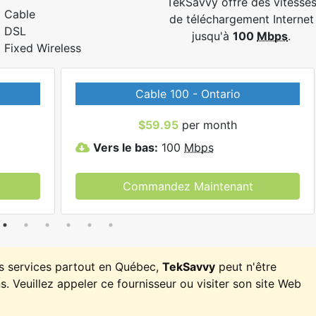
TekSavvy offre des vitesse
Cable
de téléchargement Internet
DSL
jusqu'à
100
Mbps
.
Fixed Wireless
Cable 100 - Ontario
$59.95
per month
Vers le bas:
100
Mbps
Commandez Maintenant
es services partout en Québec,
TekSavvy
peut n'être
. Veuillez appeler ce fournisseur ou visiter son site Web