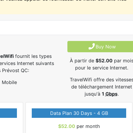
Buy Now
elWifi
fournit les types
À partir de
$52.00
par moi
ervices Internet suivants
pour le service Internet.
 Prévost QC:
TravelWifi offre des vitesse
Mobile
de téléchargement Internet
jusqu'à
1
Gbps
.
Data Plan 30 Days - 4 GB
$52.00
per month