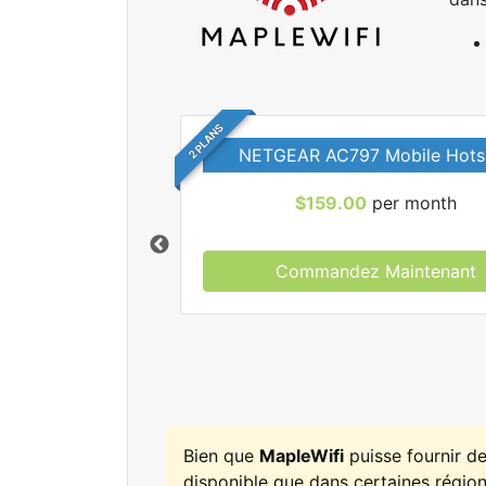
2 PLANS
NETGEAR AC797 Mobile Hots
$159.00
per month
Commandez Maintenant
r tous les forfaits
leWifi.
Bien que
MapleWifi
puisse fournir d
disponible que dans certaines régions