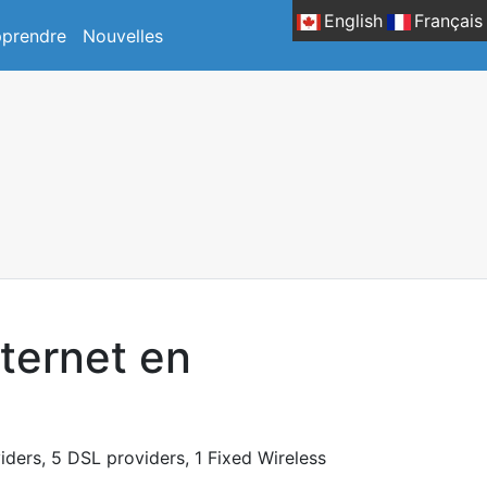
English
Français
prendre
Nouvelles
nternet en
viders, 5 DSL providers, 1 Fixed Wireless