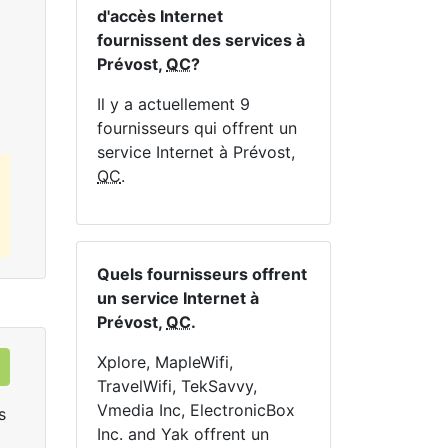
En haut:
1
Mbps
En 
d'accès Internet
fournissent des services à
Prévost,
QC
?
Commandez Maintenant
Il y a actuellement 9
fournisseurs qui offrent un
service Internet à Prévost,
QC
.
Quels fournisseurs offrent
un service Internet à
Prévost,
QC
.
Xplore, MapleWifi,
TravelWifi, TekSavvy,
Vmedia Inc, ElectronicBox
s
Inc. and Yak offrent un