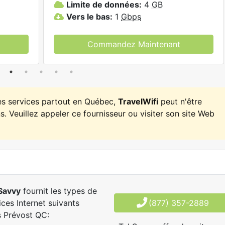
Limite de données:
4
GB
Vers le bas:
1
Gbps
Commandez Maintenant
es services partout en Québec,
TravelWifi
peut n'être
. Veuillez appeler ce fournisseur ou visiter son site Web
Savvy
fournit les types de
ices Internet suivants
(877) 357-2889
 Prévost QC: