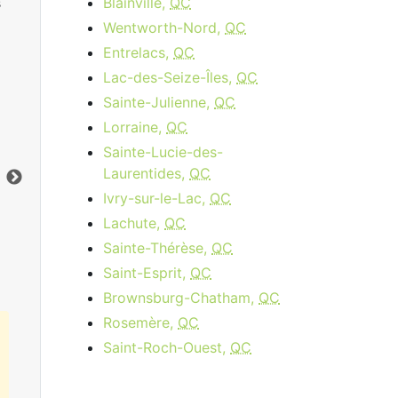
s
Blainville,
QC
Wentworth-Nord,
QC
Entrelacs,
QC
Lac-des-Seize-Îles,
QC
Sainte-Julienne,
QC
Cable 15 - AB, BC
Lorraine,
QC
Sainte-Lucie-des-
$34.95
per month
Laurentides,
QC
Vers le bas:
15
Mbps
Ver
Ivry-sur-le-Lac,
QC
Lachute,
QC
Commandez Maintenant
Sainte-Thérèse,
QC
Saint-Esprit,
QC
Brownsburg-Chatham,
QC
Rosemère,
QC
Saint-Roch-Ouest,
QC