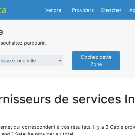
Vendre
Providers
Chercher
Ap
e
souhaitez parcourir.
Cochez cette
Zone
rnisseurs de services I
ernet qui correspondent à vos résultats. Il y a 3 Cable pro
and 1 Satellite provider au total.