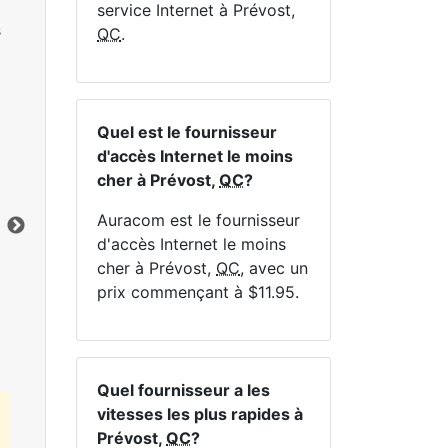
service Internet à Prévost,
s
QC
.
Quel est le fournisseur
NE
d'accès Internet le moins
cher à Prévost,
QC
?
Auracom est le fournisseur
d'accès Internet le moins
cher à Prévost,
QC
, avec un
Cliquez ici pour afficher tous les forfaits
prix commençant à $11.95.
Internet MapleWifi.
Quel fournisseur a les
vitesses les plus rapides à
Prévost,
QC
?