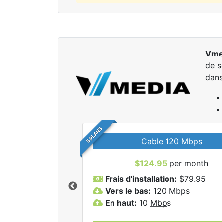
Vme
de s
dans
5 PLANS
Cable 120 Mbps
$124.95
per month
r tous les forfaits
Frais d'installation:
$79.95
dia Inc.
Vers le bas:
120
Mbps
En haut:
10
Mbps