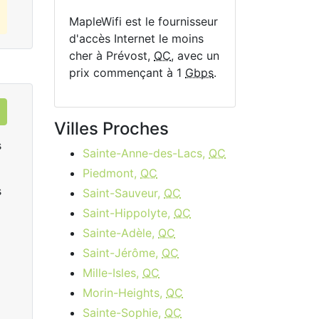
MapleWifi est le fournisseur
d'accès Internet le moins
cher à Prévost,
QC
, avec un
prix commençant à 1
Gbps
.
Villes Proches
s
Sainte-Anne-des-Lacs,
QC
Piedmont,
QC
s
Saint-Sauveur,
QC
Saint-Hippolyte,
QC
Sainte-Adèle,
QC
Saint-Jérôme,
QC
Data Plan 30 Days - 8 GB
Mille-Isles,
QC
Morin-Heights,
QC
$74.00
per month
Sainte-Sophie,
QC