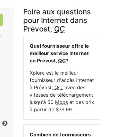
Foire aux questions
pour Internet dans
Prévost,
QC
s
Quel fournisseur offre le
meilleur service Internet
e
en Prévost,
QC
?
Xplore est le meilleur
fournisseur d'accès Internet
à Prévost,
QC
, avec des
Sat 25
vitesses de téléchargement
$119.99
per month for 12 months
$1
jusqu'à 50
Mbps
et des prix
à partir de $79.99.
Terme du contrat:
12 mo.
Ter
Frais d'installation:
$49.00
Frai
Limite de données:
200
GB
Lim
Vers le bas:
25
Mbps
Ver
Combien de fournisseurs