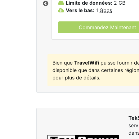
Limite de données:
2
GB
elWifi.
Vers le bas:
1
Gbps
Commandez Maintenant
Bien que
TravelWifi
puisse fournir d
disponible que dans certaines régions
pour plus de détails.
Tek
serv
dans