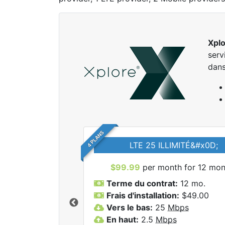
Xpl
serv
dans
4 PLANS
LTE 25 ILLIMITÉ&#x0D;
$99.99
per month for 12 mon
Terme du contrat:
12 mo.
Frais d'installation:
$49.00
Vers le bas:
25
Mbps
r tous les forfaits
En haut:
2.5
Mbps
lore.