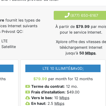
(877) 650-6167
ore
fournit les types de
ices Internet suivants
À partir de
$79.99
par moi
 Prévost QC:
pour le service Internet.
LTE
Xplore offre des vitesses d
Satellite
téléchargement Internet
jusqu'à
50
Mbps
.
LTE 10 ILLIMITÉ&#x0D;
ths
$79.99
per month for 12 months
Terme du contrat:
12 mo.
Frais d'installation:
$49.00
Vers le bas:
10
Mbps
En haut:
2.5
Mbps