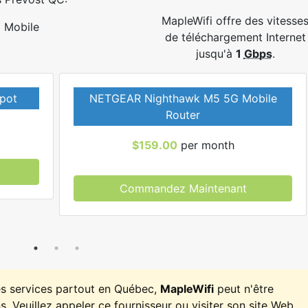
MapleWifi offre des vitesse
Mobile
de téléchargement Internet
jusqu'à
1
Gbps
.
pot
NETGEAR Nighthawk M5 5G Mobile
Router
$159.00
per month
Commandez Maintenant
es services partout en Québec,
MapleWifi
peut n'être
. Veuillez appeler ce fournisseur ou visiter son site Web