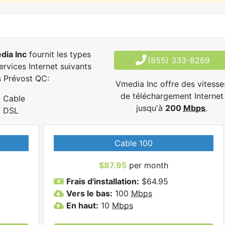
dia Inc
fournit les types
(855) 333-8269
ervices Internet suivants
 Prévost QC:
Vmedia Inc offre des vitesse
de téléchargement Internet
Cable
jusqu'à
200
Mbps
.
DSL
Cable 100
$87.95
per month
Frais d'installation:
$64.95
Vers le bas:
100
Mbps
En haut:
10
Mbps