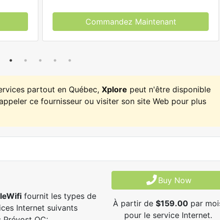
Commandez Maintenant
services partout en Québec,
Xplore
peut n'être disponible
appeler ce fournisseur ou visiter son site Web pour plus
Buy Now
leWifi
fournit les types de
À partir de
$159.00
par moi
ices Internet suivants
pour le service Internet.
 Prévost QC: