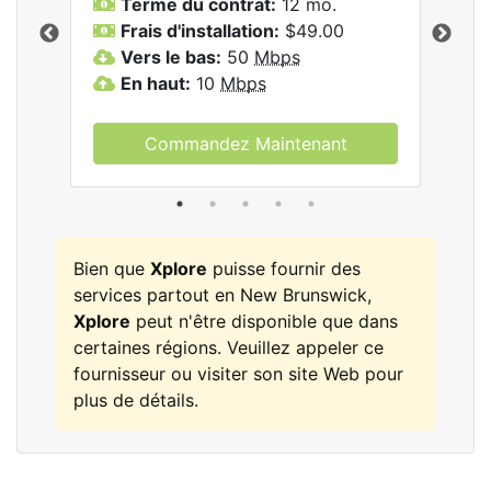
Terme du contrat:
12 mo.
T
Frais d'installation:
$49.00
F
Vers le bas:
50
Mbps
V
les
En haut:
10
Mbps
E
Commandez Maintenant
Bien que
Xplore
puisse fournir des
services partout en New Brunswick,
Xplore
peut n'être disponible que dans
certaines régions. Veuillez appeler ce
fournisseur ou visiter son site Web pour
plus de détails.