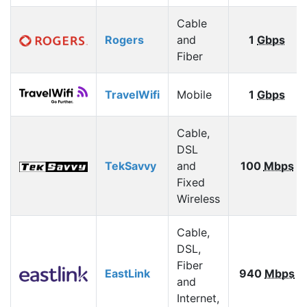
Cable
Rogers
and
1
Gbps
Fiber
TravelWifi
Mobile
1
Gbps
Cable,
DSL
TekSavvy
and
100
Mbps
Fixed
Wireless
Cable,
DSL,
Fiber
EastLink
940
Mbps
and
Internet,