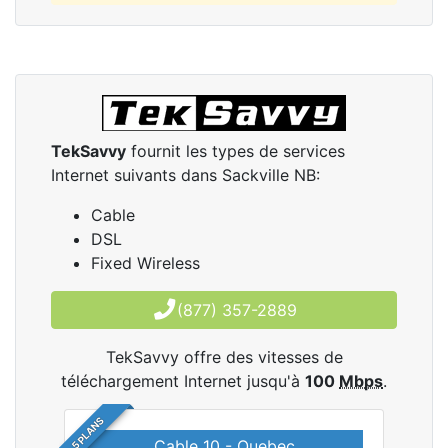
TekSavvy
fournit les types de services
Internet suivants dans Sackville NB:
Cable
DSL
Fixed Wireless
(877) 357-2889
TekSavvy offre des vitesses de
téléchargement Internet jusqu'à
100
Mbps
.
5 PLANS
Cable 10 - Quebec