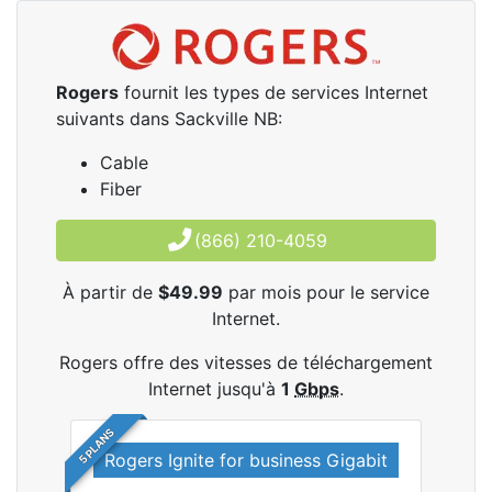
Rogers
fournit les types de services Internet
suivants dans Sackville NB:
Cable
Fiber
(866) 210-4059
À partir de
$49.99
par mois pour le service
Internet.
Rogers offre des vitesses de téléchargement
Internet jusqu'à
1
Gbps
.
5 PLANS
Rogers Ignite for business Gigabit
Rog