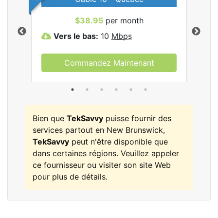
les
$38.95
per month
Vers le bas:
10
Mbps
V
Commandez Maintenant
Bien que
TekSavvy
puisse fournir des
services partout en New Brunswick,
TekSavvy
peut n'être disponible que
dans certaines régions. Veuillez appeler
ce fournisseur ou visiter son site Web
pour plus de détails.