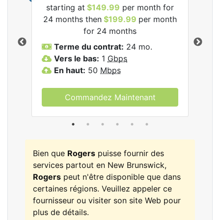
starting at
$149.99
per month for
les
24 months then
$199.99
per month
$1
for 24 months
T
Terme du contrat:
24 mo.
V
Vers le bas:
1
Gbps
E
En haut:
50
Mbps
Commandez Maintenant
Bien que
Rogers
puisse fournir des
services partout en New Brunswick,
Rogers
peut n'être disponible que dans
certaines régions. Veuillez appeler ce
fournisseur ou visiter son site Web pour
plus de détails.