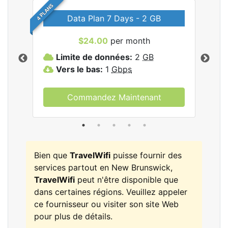
4 PLANS
Data Plan 7 Days - 2 GB
$24.00
per month
les
Limite de données:
2
GB
L
Vers le bas:
1
Gbps
V
Commandez Maintenant
Bien que
TravelWifi
puisse fournir des
services partout en New Brunswick,
TravelWifi
peut n'être disponible que
dans certaines régions. Veuillez appeler
ce fournisseur ou visiter son site Web
pour plus de détails.