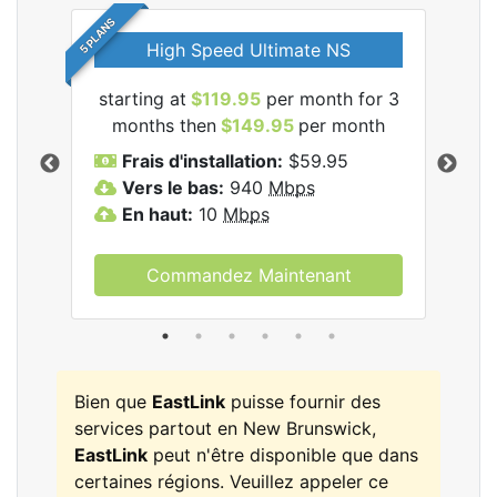
5 PLANS
High Speed Ultimate NS
starting at
$119.95
per month for 3
star
les
months then
$149.95
per month
mo
Frais d'installation:
$59.95
F
Vers le bas:
940
Mbps
V
En haut:
10
Mbps
E
Commandez Maintenant
Bien que
EastLink
puisse fournir des
services partout en New Brunswick,
EastLink
peut n'être disponible que dans
certaines régions. Veuillez appeler ce