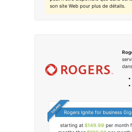
son site Web pour plus de détails.
Rog
serv
dans
5 PLANS
Rogers Ignite for business Gig
starting at
$149.99
per month f
r tous les forfaits