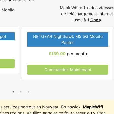
MapleWifi offre des vitesse
Mobile
de téléchargement Internet
jusqu'à
1
Gbps
.
pot
NETGEAR Nighthawk M5 5G Mobile
Router
$159.00
per month
Commandez Maintenant
es services partout en Nouveau-Brunswick,
MapleWifi
ines régions. Veuillez appeler ce fournisseur ou visiter