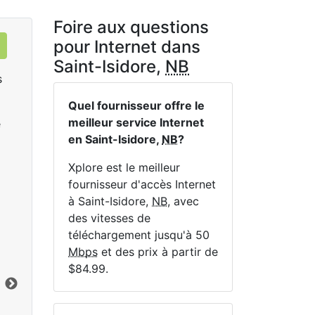
Foire aux questions
pour Internet dans
Saint-Isidore,
NB
s
Quel fournisseur offre le
meilleur service Internet
e
en Saint-Isidore,
NB
?
Xplore est le meilleur
fournisseur d'accès Internet
à Saint-Isidore,
NB
, avec
LTE 10 Unlimited
des vitesses de
$84.99
per month for 12 months
$1
téléchargement jusqu'à 50
Mbps
et des prix à partir de
Terme du contrat:
12 mo.
Ter
$84.99.
Frais d'installation:
$49.00
Frai
Vers le bas:
10
Mbps
Lim
En haut:
2.5
Mbps
Ver