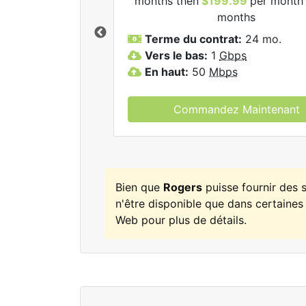
months then
$199.99
per month 
ogers.
months
Terme du contrat:
24 mo.
Vers le bas:
1
Gbps
En haut:
50
Mbps
Commandez Maintenant
Bien que
Rogers
puisse fournir des
n'être disponible que dans certaines 
Web pour plus de détails.