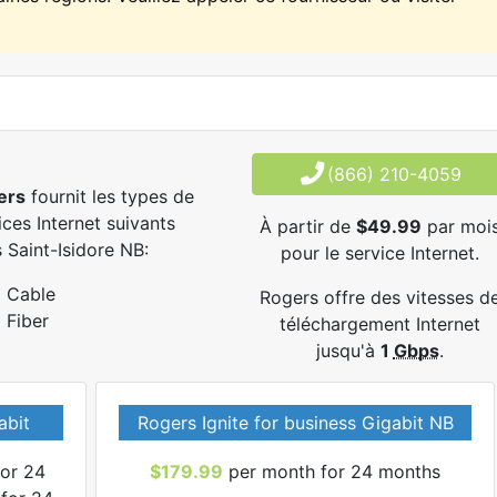
(866) 210-4059
ers
fournit les types de
ices Internet suivants
À partir de
$49.99
par moi
 Saint-Isidore NB:
pour le service Internet.
Cable
Rogers offre des vitesses d
Fiber
téléchargement Internet
jusqu'à
1
Gbps
.
abit
Rogers Ignite for business Gigabit NB
or 24
$179.99
per month for 24 months