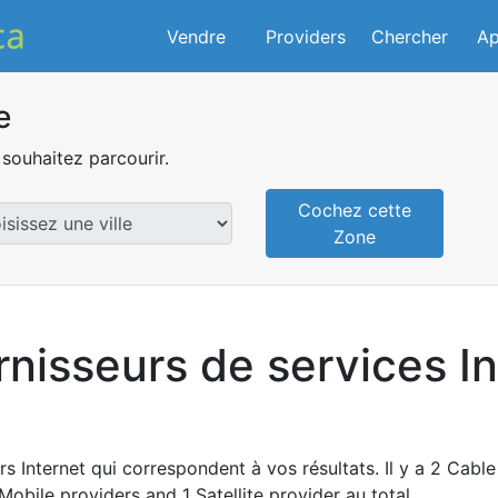
Vendre
Providers
Chercher
Ap
e
souhaitez parcourir.
Cochez cette
Zone
rnisseurs de services In
s Internet qui correspondent à vos résultats. Il y a 2 Cable
Mobile providers and 1 Satellite provider au total.