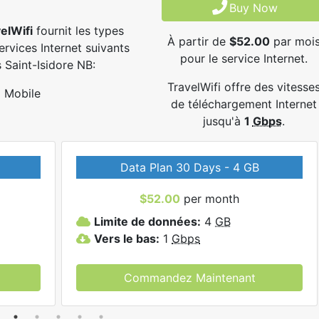
Buy Now
elWifi
fournit les types
À partir de
$52.00
par moi
ervices Internet suivants
pour le service Internet.
 Saint-Isidore NB:
TravelWifi offre des vitesse
Mobile
de téléchargement Internet
jusqu'à
1
Gbps
.
Data Plan 30 Days - 4 GB
$52.00
per month
Limite de données:
4
GB
Vers le bas:
1
Gbps
Commandez Maintenant