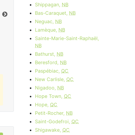
month
Frais d'activation:
$14.95
Shippagan,
NB
Frais d'installation:
$49.99
Bas-Caraquet,
NB
Vers le bas:
1
Gbps
Ter
Neguac,
NB
En haut:
50
Mbps
Ver
Lamèque,
NB
En 
Sainte-Marie-Saint-Raphaël,
Commandez Maintenant
NB
Bathurst,
NB
Beresford,
NB
Paspébiac,
QC
New Carlisle,
QC
Nigadoo,
NB
Hope Town,
QC
Hope,
QC
Petit-Rocher,
NB
Saint-Godefroi,
QC
Shigawake,
QC