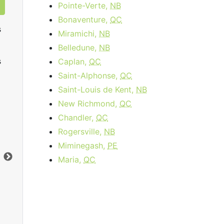
Pointe-Verte,
NB
Bonaventure,
QC
s
Miramichi,
NB
Belledune,
NB
s
Caplan,
QC
Saint-Alphonse,
QC
Saint-Louis de Kent,
NB
New Richmond,
QC
Data Plan 30 Days - 8 GB
Chandler,
QC
Rogersville,
NB
$74.00
per month
Miminegash,
PE
Limite de données:
8
GB
Lim
Maria,
QC
Vers le bas:
1
Gbps
Ver
Commandez Maintenant