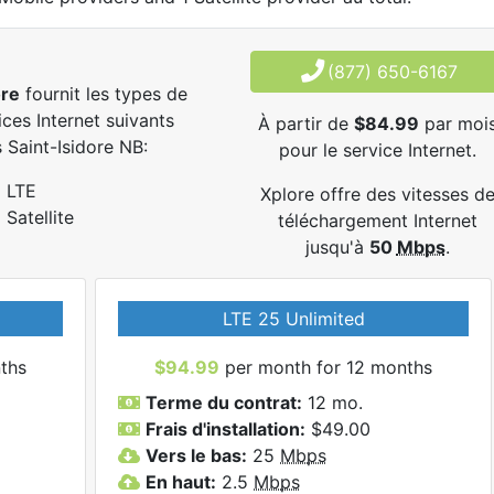
(877) 650-6167
ore
fournit les types de
ices Internet suivants
À partir de
$84.99
par moi
 Saint-Isidore NB:
pour le service Internet.
LTE
Xplore offre des vitesses d
Satellite
téléchargement Internet
jusqu'à
50
Mbps
.
LTE 25 Unlimited
ths
$94.99
per month for 12 months
Terme du contrat:
12 mo.
Frais d'installation:
$49.00
Vers le bas:
25
Mbps
En haut:
2.5
Mbps