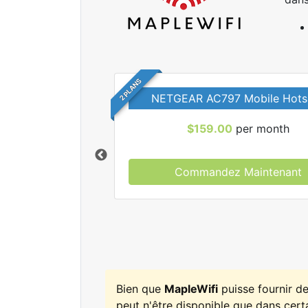
2 PLANS
NETGEAR AC797 Mobile Hots
$159.00
per month
Commandez Maintenant
r tous les forfaits
leWifi.
Bien que
MapleWifi
puisse fournir d
peut n'être disponible que dans certa