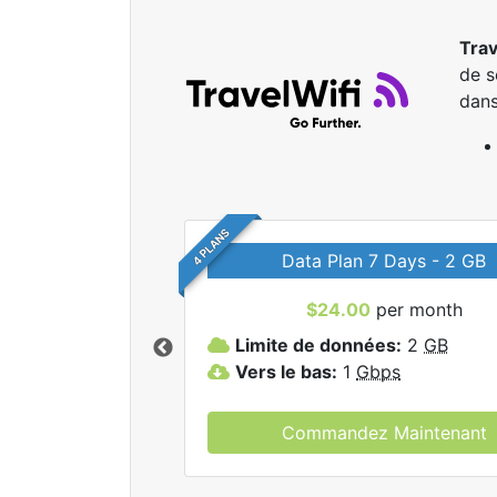
Trav
de s
dans
4 PLANS
Data Plan 7 Days - 2 GB
$24.00
per month
r tous les forfaits
Limite de données:
2
GB
elWifi.
Vers le bas:
1
Gbps
Commandez Maintenant