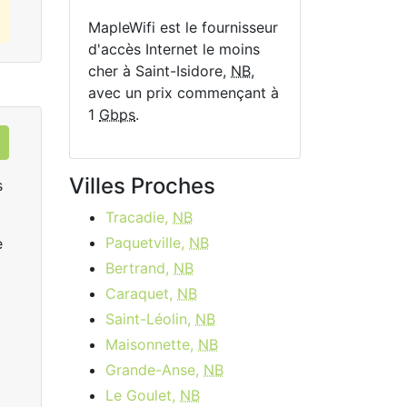
MapleWifi est le fournisseur
d'accès Internet le moins
cher à Saint-Isidore,
NB
,
avec un prix commençant à
1
Gbps
.
Villes Proches
s
Tracadie,
NB
Paquetville,
NB
e
Bertrand,
NB
Caraquet,
NB
Saint-Léolin,
NB
Maisonnette,
NB
Rogers Ignite Gigabit
R
Grande-Anse,
NB
$149.99
per month
start
Le Goulet,
NB