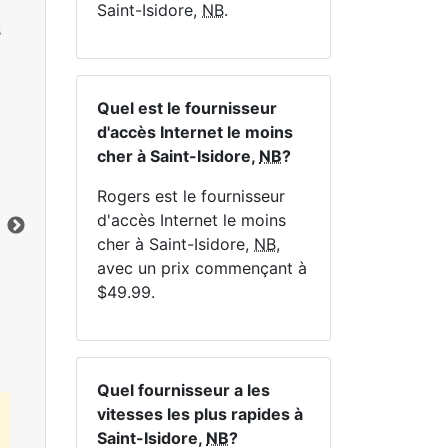
Saint-Isidore,
NB
.
s
Quel est le fournisseur
d'accès Internet le moins
NE
cher à Saint-Isidore,
NB
?
Rogers est le fournisseur
d'accès Internet le moins
cher à Saint-Isidore,
NB
,
avec un prix commençant à
Cliquez ici pour afficher tous les forfaits
$49.99.
Internet MapleWifi.
Quel fournisseur a les
vitesses les plus rapides à
Saint-Isidore,
NB
?