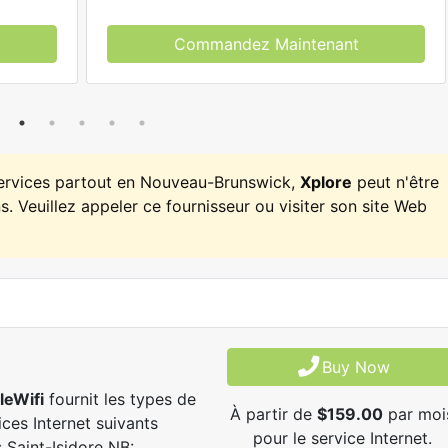
Commandez Maintenant
services partout en Nouveau-Brunswick,
Xplore
peut n'être
. Veuillez appeler ce fournisseur ou visiter son site Web
Buy Now
leWifi
fournit les types de
À partir de
$159.00
par moi
ices Internet suivants
pour le service Internet.
 Saint-Isidore NB: