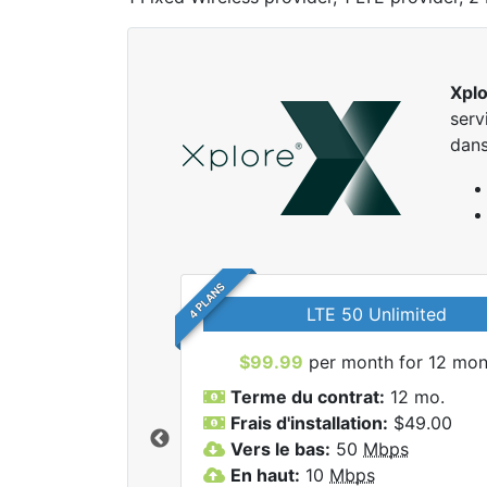
Xpl
serv
dans
4 PLANS
LTE 50 Unlimited
$99.99
per month for 12 mon
Terme du contrat:
12 mo.
Frais d'installation:
$49.00
Vers le bas:
50
Mbps
r tous les forfaits
En haut:
10
Mbps
lore.