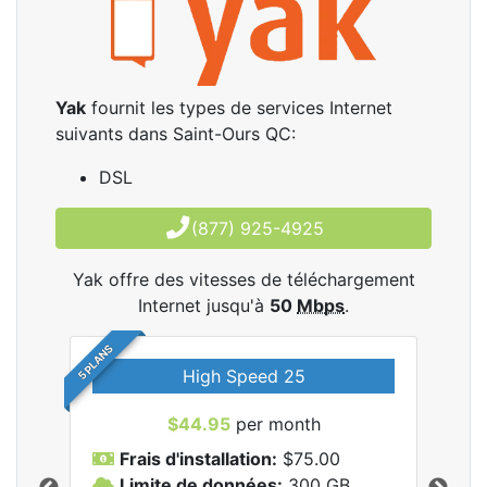
Yak
fournit les types de services Internet
suivants dans Saint-Ours QC:
DSL
(877) 925-4925
Yak offre des vitesses de téléchargement
Internet jusqu'à
50
Mbps
.
5 PLANS
High Speed 25
$44.95
per month
Frais d'installation:
$75.00
F
Limite de données:
300
GB
L