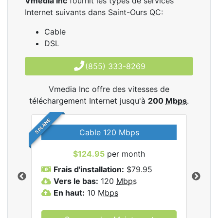
Vmedia Inc
fournit les types de services
Internet suivants dans Saint-Ours QC:
Cable
DSL
(855) 333-8269
Vmedia Inc offre des vitesses de
téléchargement Internet jusqu'à
200
Mbps
.
5 PLANS
Cable 120 Mbps
$124.95
per month
les
Frais d'installation:
$79.95
F
.
Vers le bas:
120
Mbps
V
En haut:
10
Mbps
E