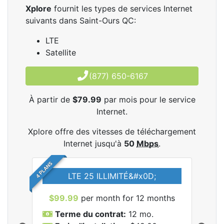
Xplore
fournit les types de services Internet
suivants dans Saint-Ours QC:
LTE
Satellite
(877) 650-6167
À partir de
$79.99
par mois pour le service
Internet.
Xplore offre des vitesses de téléchargement
Internet jusqu'à
50
Mbps
.
4 PLANS
LTE 25 ILLIMITÉ&#x0D;
$99.99
per month for 12 months
$7
Terme du contrat:
12 mo.
T