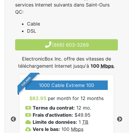
services Internet suivants dans Saint-Ours
QC:
Cable
DSL
(866) 603-3269
ElectronicBox Inc. offre des vitesses de
téléchargement Internet jusqu'à
100
Mbps
.
5 PLANS
1000 Cable Extreme 100
$82.95
per month for 12 months
$6
les
Terme du contrat:
12 mo.
T
nc..
Frais d'activation:
$49.95
F
Limite de données:
1
TB
L
Vers le bas:
100
Mbps
V