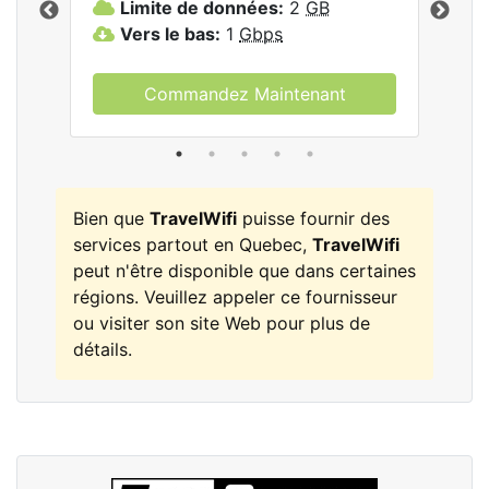
Limite de données:
2
GB
L
Vers le bas:
1
Gbps
V
Commandez Maintenant
Bien que
TravelWifi
puisse fournir des
services partout en Quebec,
TravelWifi
peut n'être disponible que dans certaines
régions. Veuillez appeler ce fournisseur
ou visiter son site Web pour plus de
détails.