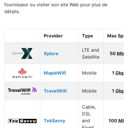
fournisseur ou visiter son site Web pour plus de
détails.
Provider
Type
Max Spe
LTE and
Xplore
50
Mbp
Satellite
MapleWifi
Mobile
1
Gbps
TravelWifi
Mobile
1
Gbps
Cable,
DSL
TekSavvy
and
100
Mbp
Fixed