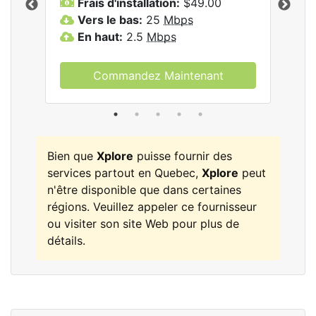
Frais d'installation:
$49.00
F
Vers le bas:
25
Mbps
V
les
En haut:
2.5
Mbps
E
Commandez Maintenant
Bien que
Xplore
puisse fournir des
services partout en Quebec,
Xplore
peut
n'être disponible que dans certaines
régions. Veuillez appeler ce fournisseur
ou visiter son site Web pour plus de
détails.