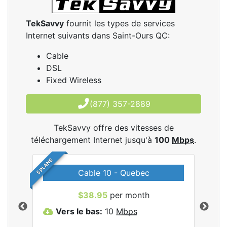
TekSavvy
fournit les types de services
Internet suivants dans Saint-Ours QC:
Cable
DSL
Fixed Wireless
(877) 357-2889
TekSavvy offre des vitesses de
téléchargement Internet jusqu'à
100
Mbps
.
5 PLANS
Cable 10 - Quebec
les
$38.95
per month
Vers le bas:
10
Mbps
V