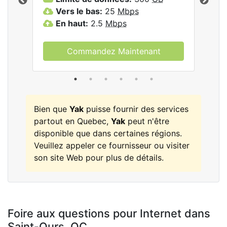
les
Vers le bas:
25
Mbps
V
En haut:
2.5
Mbps
E
Commandez Maintenant
Bien que
Yak
puisse fournir des services
partout en Quebec,
Yak
peut n'être
disponible que dans certaines régions.
Veuillez appeler ce fournisseur ou visiter
son site Web pour plus de détails.
Foire aux questions pour Internet dans
Saint-Ours,
QC