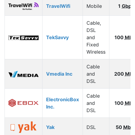
TravelWifi
Mobile
1
Gbps
Cable,
DSL
TekSavvy
and
100
Mbp
Fixed
Wireless
Cable
Vmedia Inc
and
200
Mbp
DSL
Cable
ElectronicBox
and
100
Mbp
Inc.
DSL
Yak
DSL
50
Mbp