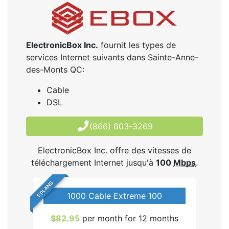
ElectronicBox Inc.
fournit les types de
services Internet suivants dans Sainte-Anne-
des-Monts QC:
Cable
DSL
(866) 603-3269
ElectronicBox Inc. offre des vitesses de
téléchargement Internet jusqu'à
100
Mbps
.
5 PLANS
1000 Cable Extreme 100
$82.95
per month for 12 months
$6