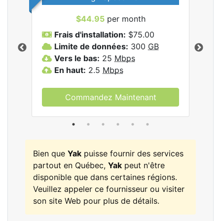
$44.95
per month
Frais d'installation:
$75.00
F
Limite de données:
300
GB
L
les
Vers le bas:
25
Mbps
V
En haut:
2.5
Mbps
E
Commandez Maintenant
Bien que
Yak
puisse fournir des services
partout en Québec,
Yak
peut n'être
disponible que dans certaines régions.
Veuillez appeler ce fournisseur ou visiter
son site Web pour plus de détails.