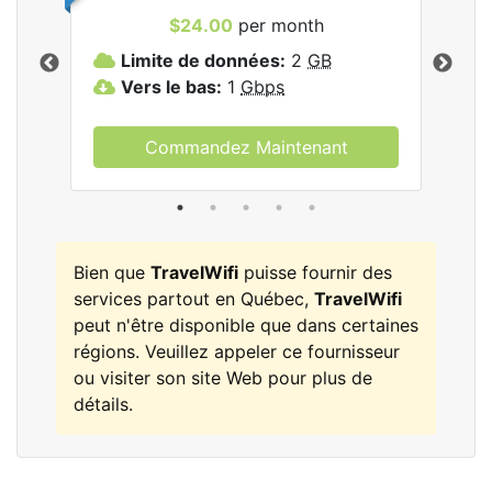
$24.00
per month
les
Limite de données:
2
GB
L
Vers le bas:
1
Gbps
V
Commandez Maintenant
Bien que
TravelWifi
puisse fournir des
services partout en Québec,
TravelWifi
peut n'être disponible que dans certaines
régions. Veuillez appeler ce fournisseur
ou visiter son site Web pour plus de
détails.