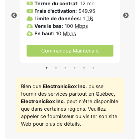
les
Terme du contrat:
12 mo.
T
nc..
Frais d'activation:
$49.95
F
Limite de données:
1
TB
L
Vers le bas:
100
Mbps
V
En haut:
10
Mbps
E
Commandez Maintenant
Bien que
ElectronicBox Inc.
puisse
fournir des services partout en Québec,
ElectronicBox Inc.
peut n'être disponible
que dans certaines régions. Veuillez
appeler ce fournisseur ou visiter son site
Web pour plus de détails.