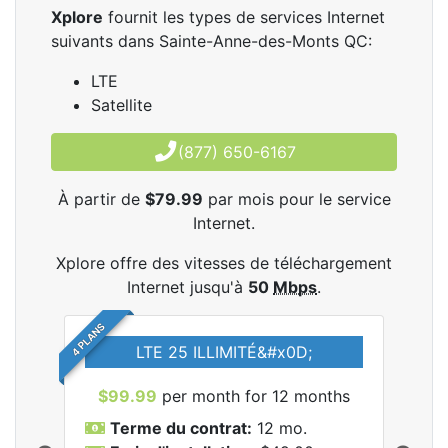
Xplore
fournit les types de services Internet
suivants dans Sainte-Anne-des-Monts QC:
LTE
Satellite
(877) 650-6167
À partir de
$79.99
par mois pour le service
Internet.
Xplore offre des vitesses de téléchargement
Internet jusqu'à
50
Mbps
.
4 PLANS
LTE 25 ILLIMITÉ&#x0D;
$99.99
per month for 12 months
$7
Terme du contrat:
12 mo.
T