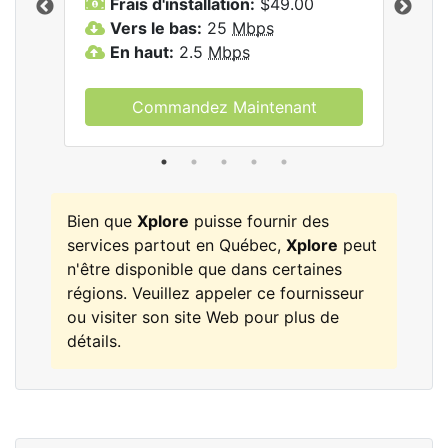
Frais d'installation:
$49.00
F
Vers le bas:
25
Mbps
V
les
En haut:
2.5
Mbps
E
Commandez Maintenant
Bien que
Xplore
puisse fournir des
services partout en Québec,
Xplore
peut
n'être disponible que dans certaines
régions. Veuillez appeler ce fournisseur
ou visiter son site Web pour plus de
détails.