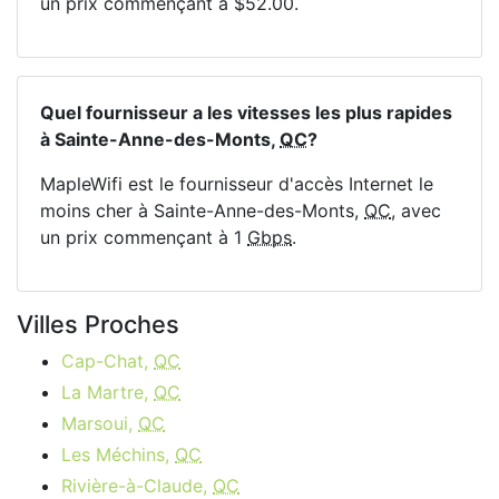
un prix commençant à $52.00.
Quel fournisseur a les vitesses les plus rapides
à Sainte-Anne-des-Monts,
QC
?
MapleWifi est le fournisseur d'accès Internet le
moins cher à Sainte-Anne-des-Monts,
QC
, avec
un prix commençant à 1
Gbps
.
Villes Proches
Cap-Chat,
QC
La Martre,
QC
Marsoui,
QC
Les Méchins,
QC
Rivière-à-Claude,
QC