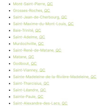
Mont-Saint-Pierre,
QC
Grosses-Roches,
QC
Saint-Jean-de-Cherbourg,
QC
Saint-Maxime-du-Mont-Louis,
QC
Baie-Trinité,
QC
Saint-Adelme,
QC
Murdochville,
QC
Saint-René-de-Matane,
QC
Matane,
QC
Godbout,
QC
Saint-Vianney,
QC
Sainte-Madeleine-de-la-Rivière-Madeleine,
QC
Saint-Tharcisius,
QC
Saint-Léandre,
QC
Sainte-Paule,
QC
Saint-Alexandre-des-Lacs,
QC