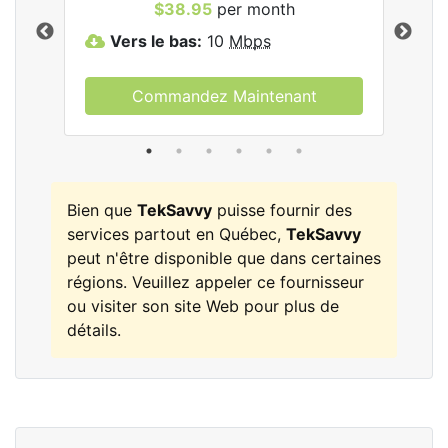
les
$38.95
per month
Vers le bas:
10
Mbps
V
Commandez Maintenant
Bien que
TekSavvy
puisse fournir des
services partout en Québec,
TekSavvy
peut n'être disponible que dans certaines
régions. Veuillez appeler ce fournisseur
ou visiter son site Web pour plus de
détails.