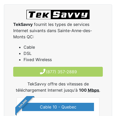
TekSavvy
fournit les types de services
Internet suivants dans Sainte-Anne-des-
Monts QC:
Cable
DSL
Fixed Wireless
(877) 357-2889
TekSavvy offre des vitesses de
téléchargement Internet jusqu'à
100
Mbps
.
5 PLANS
Cable 10 - Quebec