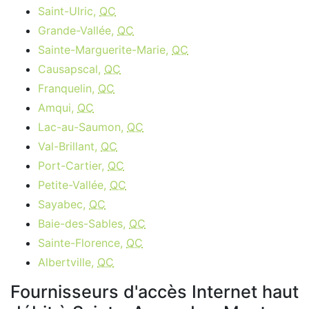
Saint-Ulric,
QC
Grande-Vallée,
QC
Sainte-Marguerite-Marie,
QC
Causapscal,
QC
Franquelin,
QC
Amqui,
QC
Lac-au-Saumon,
QC
Val-Brillant,
QC
Port-Cartier,
QC
Petite-Vallée,
QC
Sayabec,
QC
Baie-des-Sables,
QC
Sainte-Florence,
QC
Albertville,
QC
Fournisseurs d'accès Internet haut