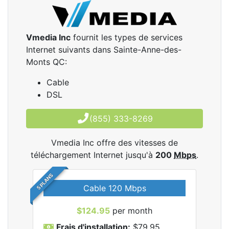
Vmedia Inc
fournit les types de services
Internet suivants dans Sainte-Anne-des-
Monts QC:
Cable
DSL
(855) 333-8269
Vmedia Inc offre des vitesses de
téléchargement Internet jusqu'à
200
Mbps
.
5 PLANS
Cable 120 Mbps
$124.95
per month
les
Frais d'installation:
$79.95
F