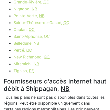
Grande-Rivière,
QC
Nigadoo,
NB
Pointe-Verte,
NB
Sainte-Thérèse-de-Gaspé,
QC
Caplan,
QC
Saint-Alphonse,
QC
Belledune,
NB
Percé,
QC
New Richmond,
QC
Miramichi,
NB
Tignish,
PE
Fournisseurs d'accès Internet haut
débit à Shippagan,
NB
Tous les plans ne sont pas disponibles dans toutes les
régions. Peut être disponible uniquement dans
certaines régions métropolitaines. Les prix peuvent