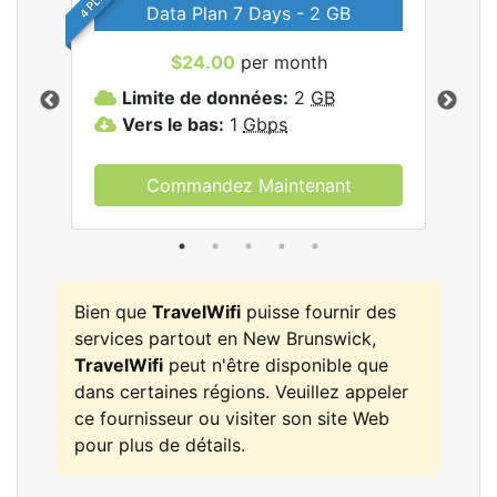
Data Plan 7 Days - 2 GB
$24.00
per month
les
Limite de données:
2
GB
L
Vers le bas:
1
Gbps
V
Commandez Maintenant
Bien que
TravelWifi
puisse fournir des
services partout en New Brunswick,
TravelWifi
peut n'être disponible que
dans certaines régions. Veuillez appeler
ce fournisseur ou visiter son site Web
pour plus de détails.