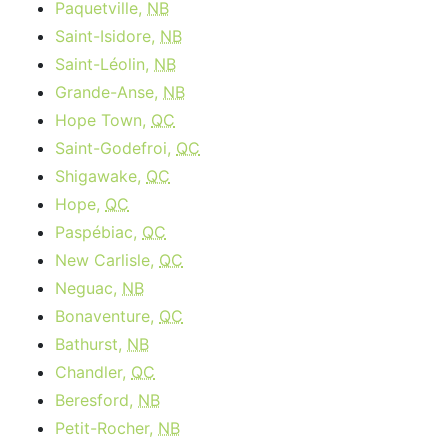
Paquetville,
NB
Saint-Isidore,
NB
Saint-Léolin,
NB
Grande-Anse,
NB
Hope Town,
QC
Saint-Godefroi,
QC
Shigawake,
QC
Hope,
QC
Paspébiac,
QC
New Carlisle,
QC
Neguac,
NB
Bonaventure,
QC
Bathurst,
NB
Chandler,
QC
Beresford,
NB
Petit-Rocher,
NB