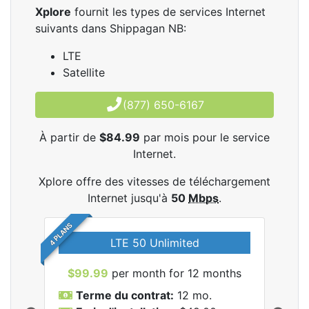
Xplore
fournit les types de services Internet
suivants dans Shippagan NB:
LTE
Satellite
(877) 650-6167
À partir de
$84.99
par mois pour le service
Internet.
Xplore offre des vitesses de téléchargement
Internet jusqu'à
50
Mbps
.
4 PLANS
LTE 50 Unlimited
$99.99
per month for 12 months
$9
Terme du contrat:
12 mo.
T