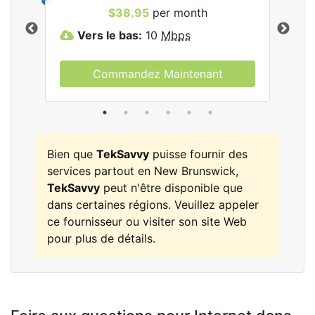
les
$38.95
per month
Vers le bas:
10
Mbps
V
Commandez Maintenant
Bien que
TekSavvy
puisse fournir des
services partout en New Brunswick,
TekSavvy
peut n'être disponible que
dans certaines régions. Veuillez appeler
ce fournisseur ou visiter son site Web
pour plus de détails.