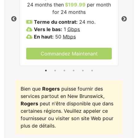
24 months then
$199.99
per month
$1
for 24 months
T
Terme du contrat:
24 mo.
V
Vers le bas:
1
Gbps
E
En haut:
50
Mbps
Commandez Maintenant
Bien que
Rogers
puisse fournir des
services partout en New Brunswick,
Rogers
peut n'être disponible que dans
certaines régions. Veuillez appeler ce
fournisseur ou visiter son site Web pour
plus de détails.