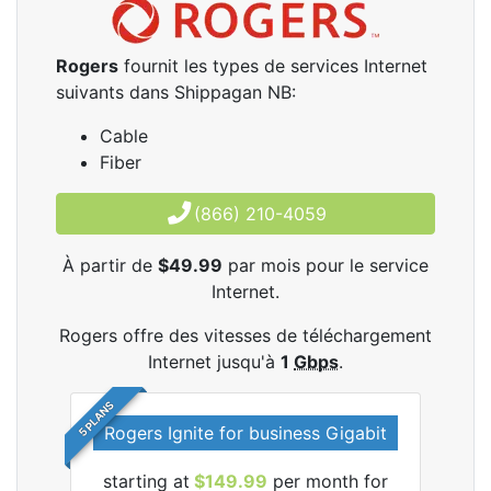
Rogers
fournit les types de services Internet
suivants dans Shippagan NB:
Cable
Fiber
(866) 210-4059
À partir de
$49.99
par mois pour le service
Internet.
Rogers offre des vitesses de téléchargement
Internet jusqu'à
1
Gbps
.
5 PLANS
Rogers Ignite for business Gigabit
Rog
starting at
$149.99
per month for
les