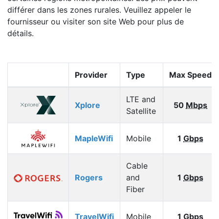
différer dans les zones rurales. Veuillez appeler le
fournisseur ou visiter son site Web pour plus de
détails.
Provider
Type
Max Speed
LTE and
Xplore
50
Mbps
Satellite
MapleWifi
Mobile
1
Gbps
Cable
Rogers
and
1
Gbps
Fiber
TravelWifi
Mobile
1
Gbps