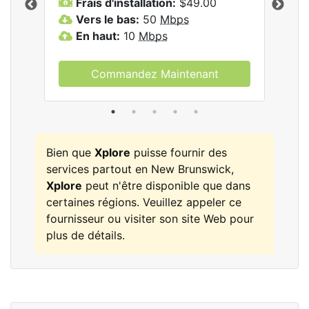
Frais d'installation:
$49.00
F
Vers le bas:
50
Mbps
V
les
En haut:
10
Mbps
E
Commandez Maintenant
Bien que
Xplore
puisse fournir des
services partout en New Brunswick,
Xplore
peut n'être disponible que dans
certaines régions. Veuillez appeler ce
fournisseur ou visiter son site Web pour
plus de détails.