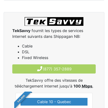
TekSavvy
fournit les types de services
Internet suivants dans Shippagan NB:
Cable
DSL
Fixed Wireless
(877) 357-2889
TekSavvy offre des vitesses de
téléchargement Internet jusqu'à
100
Mbps
.
5 PLANS
Cable 10 - Quebec