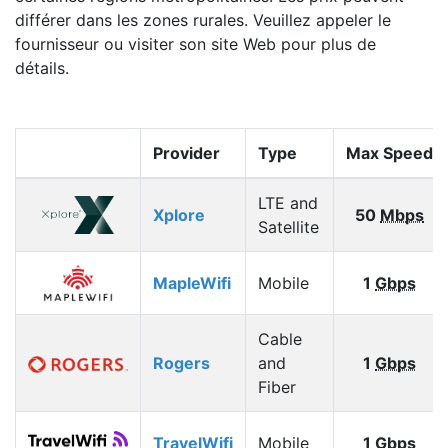
différer dans les zones rurales. Veuillez appeler le
fournisseur ou visiter son site Web pour plus de
détails.
Provider
Type
Max Speed
LTE and
Xplore
50
Mbps
Satellite
MapleWifi
Mobile
1
Gbps
Cable
Rogers
and
1
Gbps
Fiber
TravelWifi
Mobile
1
Gbps