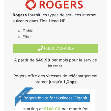
Rogers
fournit les types de services Internet
suivants dans Tide Head NB:
Cable
Fiber
(866) 210-4059
À partir de
$49.99
par mois pour le service
Internet.
Rogers offre des vitesses de téléchargement
Internet jusqu'à
1
Gbps
.
5 PLANS
Rogers Ignite for business Gigabit
Rog
starting at
$149.99
per month for
les