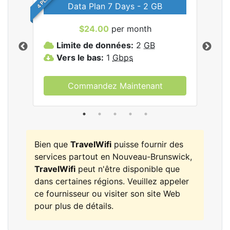
Data Plan 7 Days - 2 GB
$24.00
per month
les
Limite de données:
2
GB
L
Vers le bas:
1
Gbps
V
Commandez Maintenant
Bien que
TravelWifi
puisse fournir des
services partout en Nouveau-Brunswick,
TravelWifi
peut n'être disponible que
dans certaines régions. Veuillez appeler
ce fournisseur ou visiter son site Web
pour plus de détails.