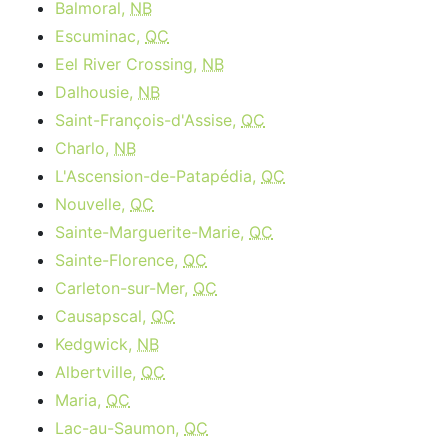
Balmoral,
NB
Escuminac,
QC
Eel River Crossing,
NB
Dalhousie,
NB
Saint-François-d'Assise,
QC
Charlo,
NB
L'Ascension-de-Patapédia,
QC
Nouvelle,
QC
Sainte-Marguerite-Marie,
QC
Sainte-Florence,
QC
Carleton-sur-Mer,
QC
Causapscal,
QC
Kedgwick,
NB
Albertville,
QC
Maria,
QC
Lac-au-Saumon,
QC