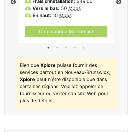
Frais d'installation:
$49.00
F
Vers le bas:
50
Mbps
V
les
En haut:
10
Mbps
E
Commandez Maintenant
Bien que
Xplore
puisse fournir des
services partout en Nouveau-Brunswick,
Xplore
peut n'être disponible que dans
certaines régions. Veuillez appeler ce
fournisseur ou visiter son site Web pour
plus de détails.