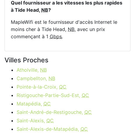
Quel fournisseur a les vitesses les plus rapides
à Tide Head,
NB
?
MapleWifi est le fournisseur d'accès Internet le
moins cher à Tide Head,
NB
, avec un prix
commençant à 1
Gbps
.
Villes Proches
Atholville,
NB
Campbellton,
NB
Pointe-à-la-Croix,
QC
Ristigouche-Partie-Sud-Est,
QC
Matapédia,
QC
Saint-André-de-Restigouche,
QC
Saint-Alexis,
QC
Saint-Alexis-de-Matapédia,
QC