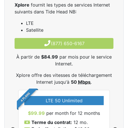
Xplore
fournit les types de services Internet
suivants dans Tide Head NB:
LTE
Satellite
(877) 650-6167
À partir de
$84.99
par mois pour le service
Internet.
Xplore offre des vitesses de téléchargement
Internet jusqu'à
50
Mbps
.
4 PLANS
LTE 50 Unlimited
$99.99
per month for 12 months
$9
Terme du contrat:
12 mo.
T