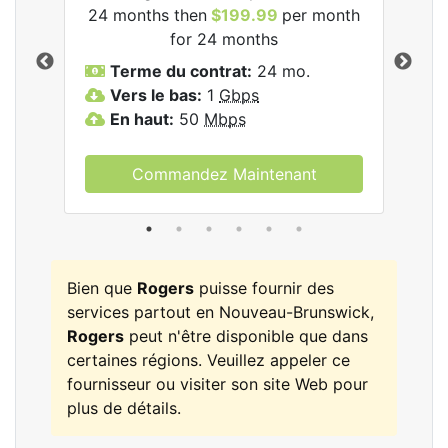
24 months then
$199.99
per month
$1
for 24 months
T
Terme du contrat:
24 mo.
V
Vers le bas:
1
Gbps
E
En haut:
50
Mbps
Commandez Maintenant
Bien que
Rogers
puisse fournir des
services partout en Nouveau-Brunswick,
Rogers
peut n'être disponible que dans
certaines régions. Veuillez appeler ce
fournisseur ou visiter son site Web pour
plus de détails.