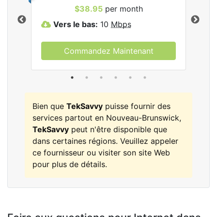
les
$38.95
per month
Vers le bas:
10
Mbps
V
Commandez Maintenant
Bien que
TekSavvy
puisse fournir des
services partout en Nouveau-Brunswick,
TekSavvy
peut n'être disponible que
dans certaines régions. Veuillez appeler
ce fournisseur ou visiter son site Web
pour plus de détails.