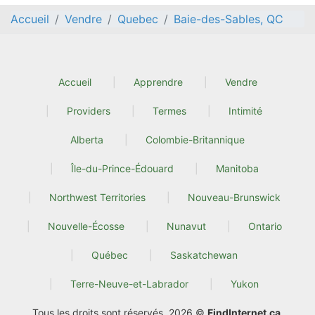
Accueil
Vendre
Quebec
Baie-des-Sables, QC
Accueil
Apprendre
Vendre
Providers
Termes
Intimité
Alberta
Colombie-Britannique
Île-du-Prince-Édouard
Manitoba
Northwest Territories
Nouveau-Brunswick
Nouvelle-Écosse
Nunavut
Ontario
Québec
Saskatchewan
Terre-Neuve-et-Labrador
Yukon
Tous les droits sont réservés. 2026 ©
FindInternet.ca
.