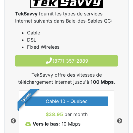
TekSavvy
fournit les types de services
Internet suivants dans Baie-des-Sables QC:
Cable
DSL
Fixed Wireless
(877) 357-2889
TekSavvy offre des vitesses de
téléchargement Internet jusqu'à
100
Mbps
.
5 PLANS
Cable 10 - Quebec
les
$38.95
per month
Vers le bas:
10
Mbps
V