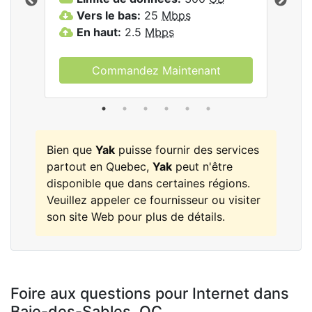
les
Vers le bas:
25
Mbps
V
En haut:
2.5
Mbps
E
Commandez Maintenant
Bien que
Yak
puisse fournir des services
partout en Quebec,
Yak
peut n'être
disponible que dans certaines régions.
Veuillez appeler ce fournisseur ou visiter
son site Web pour plus de détails.
Foire aux questions pour Internet dans
Baie-des-Sables,
QC