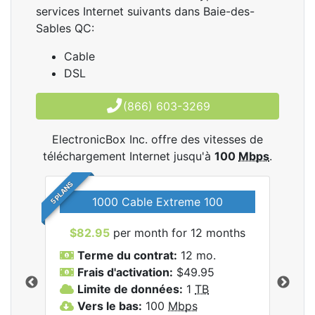
services Internet suivants dans Baie-des-
Sables QC:
Cable
DSL
(866) 603-3269
ElectronicBox Inc. offre des vitesses de
téléchargement Internet jusqu'à
100
Mbps
.
5 PLANS
1000 Cable Extreme 100
$82.95
per month for 12 months
$6
les
Terme du contrat:
12 mo.
T
nc..
Frais d'activation:
$49.95
F
Limite de données:
1
TB
L
Vers le bas:
100
Mbps
V