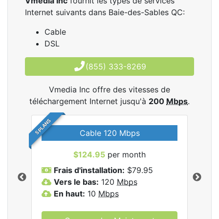
Vmedia Inc
fournit les types de services
Internet suivants dans Baie-des-Sables QC:
Cable
DSL
(855) 333-8269
Vmedia Inc offre des vitesses de
téléchargement Internet jusqu'à
200
Mbps
.
5 PLANS
Cable 120 Mbps
$124.95
per month
les
Frais d'installation:
$79.95
F
.
Vers le bas:
120
Mbps
V
En haut:
10
Mbps
E