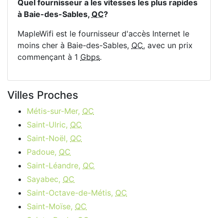
Quel fournisseur a les vitesses les plus rapides
à Baie-des-Sables,
QC
?
MapleWifi est le fournisseur d'accès Internet le
moins cher à Baie-des-Sables,
QC
, avec un prix
commençant à 1
Gbps
.
Villes Proches
Métis-sur-Mer,
QC
Saint-Ulric,
QC
Saint-Noël,
QC
Padoue,
QC
Saint-Léandre,
QC
Sayabec,
QC
Saint-Octave-de-Métis,
QC
Saint-Moïse,
QC