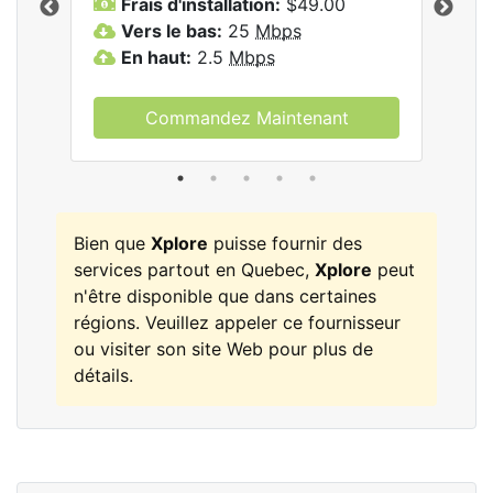
Frais d'installation:
$49.00
F
Vers le bas:
25
Mbps
V
les
En haut:
2.5
Mbps
E
Commandez Maintenant
Bien que
Xplore
puisse fournir des
services partout en Quebec,
Xplore
peut
n'être disponible que dans certaines
régions. Veuillez appeler ce fournisseur
ou visiter son site Web pour plus de
détails.