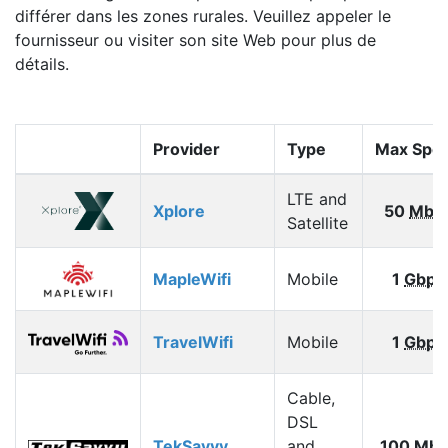
différer dans les zones rurales. Veuillez appeler le
fournisseur ou visiter son site Web pour plus de
détails.
Provider
Type
Max Spe
LTE and
Xplore
50
Mbp
Satellite
MapleWifi
Mobile
1
Gbps
TravelWifi
Mobile
1
Gbps
Cable,
DSL
TekSavvy
and
100
Mbp