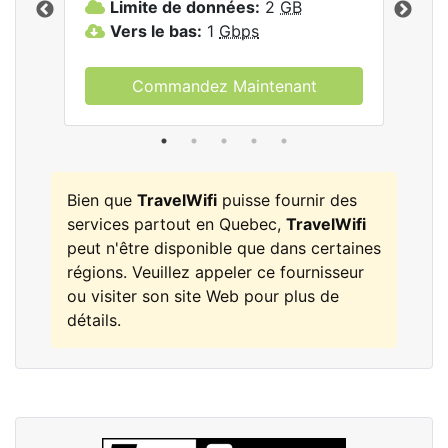
Limite de données:
2
GB
L
Vers le bas:
1
Gbps
V
Commandez Maintenant
Bien que
TravelWifi
puisse fournir des
services partout en Quebec,
TravelWifi
peut n'être disponible que dans certaines
régions. Veuillez appeler ce fournisseur
ou visiter son site Web pour plus de
détails.