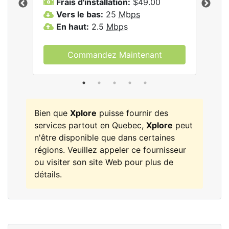
Frais d'installation:
$49.00
F
Vers le bas:
25
Mbps
V
les
En haut:
2.5
Mbps
E
Commandez Maintenant
Bien que
Xplore
puisse fournir des
services partout en Quebec,
Xplore
peut
n'être disponible que dans certaines
régions. Veuillez appeler ce fournisseur
ou visiter son site Web pour plus de
détails.