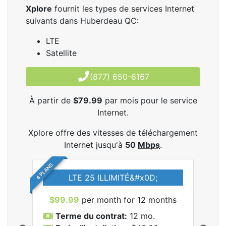
Xplore
fournit les types de services Internet
suivants dans Huberdeau QC:
LTE
Satellite
(877) 650-6167
À partir de
$79.99
par mois pour le service
Internet.
Xplore offre des vitesses de téléchargement
Internet jusqu'à
50
Mbps
.
4 PLANS
LTE 25 ILLIMITÉ&#x0D;
$99.99
per month for 12 months
$7
Terme du contrat:
12 mo.
T