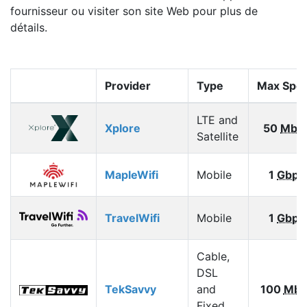
fournisseur ou visiter son site Web pour plus de
détails.
Provider
Type
Max Spe
LTE and
Xplore
50
Mbp
Satellite
MapleWifi
Mobile
1
Gbps
TravelWifi
Mobile
1
Gbps
Cable,
DSL
TekSavvy
and
100
Mbp
Fixed