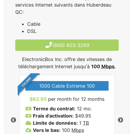
services Internet suivants dans Huberdeau
QC:
Cable
DSL
(866) 603-3269
ElectronicBox Inc. offre des vitesses de
téléchargement Internet jusqu'à
100
Mbps
.
5 PLANS
1000 Cable Extreme 100
$82.95
per month for 12 months
$6
les
Terme du contrat:
12 mo.
T
nc..
Frais d'activation:
$49.95
F
Limite de données:
1
TB
L
Vers le bas:
100
Mbps
V