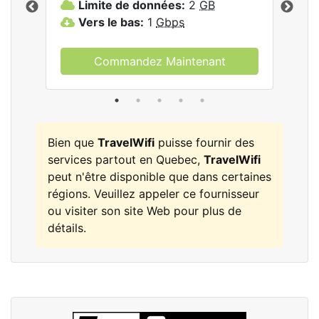
Limite de données:
2
GB
L
Vers le bas:
1
Gbps
V
Commandez Maintenant
Bien que
TravelWifi
puisse fournir des
services partout en Quebec,
TravelWifi
peut n'être disponible que dans certaines
régions. Veuillez appeler ce fournisseur
ou visiter son site Web pour plus de
détails.