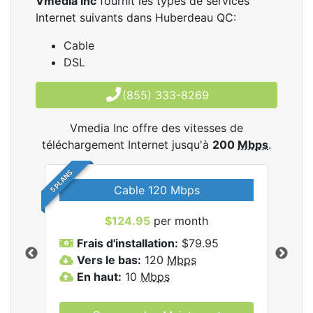
Vmedia Inc
fournit les types de services
Internet suivants dans Huberdeau QC:
Cable
DSL
(855) 333-8269
Vmedia Inc offre des vitesses de
téléchargement Internet jusqu'à
200
Mbps
.
5 PLANS
Cable 120 Mbps
$124.95
per month
les
Frais d'installation:
$79.95
F
.
Vers le bas:
120
Mbps
V
En haut:
10
Mbps
E