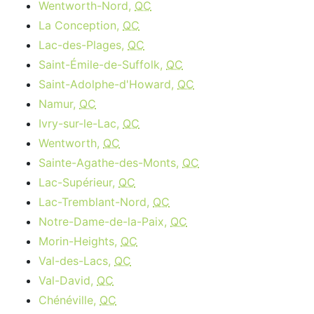
Wentworth-Nord,
QC
La Conception,
QC
Lac-des-Plages,
QC
Saint-Émile-de-Suffolk,
QC
Saint-Adolphe-d'Howard,
QC
Namur,
QC
Ivry-sur-le-Lac,
QC
Wentworth,
QC
Sainte-Agathe-des-Monts,
QC
Lac-Supérieur,
QC
Lac-Tremblant-Nord,
QC
Notre-Dame-de-la-Paix,
QC
Morin-Heights,
QC
Val-des-Lacs,
QC
Val-David,
QC
Chénéville,
QC