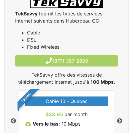
TekSavvy
fournit les types de services
Internet suivants dans Huberdeau QC:
Cable
DSL
Fixed Wireless
(877) 357-2889
TekSavvy offre des vitesses de
téléchargement Internet jusqu'à
100
Mbps
.
5 PLANS
Cable 10 - Quebec
les
$38.95
per month
Vers le bas:
10
Mbps
V