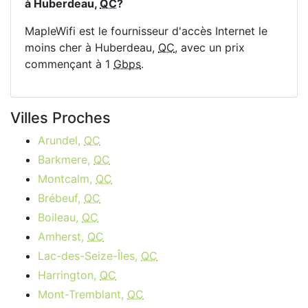
à Huberdeau,
QC
?
MapleWifi est le fournisseur d'accès Internet le
moins cher à Huberdeau,
QC
, avec un prix
commençant à 1
Gbps
.
Villes Proches
Arundel,
QC
Barkmere,
QC
Montcalm,
QC
Brébeuf,
QC
Boileau,
QC
Amherst,
QC
Lac-des-Seize-Îles,
QC
Harrington,
QC
Mont-Tremblant,
QC