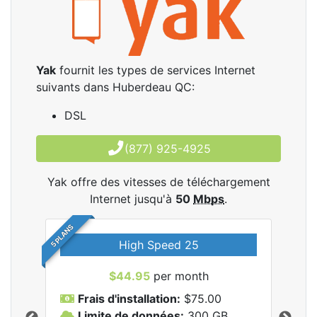
Yak
fournit les types de services Internet
suivants dans Huberdeau QC:
DSL
(877) 925-4925
Yak offre des vitesses de téléchargement
Internet jusqu'à
50
Mbps
.
5 PLANS
High Speed 25
$44.95
per month
Frais d'installation:
$75.00
F
Limite de données:
300
GB
L