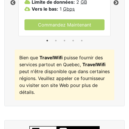
Limite de données:
2
GB
L
Vers le bas:
1
Gbps
V
Commandez Maintenant
Bien que
TravelWifi
puisse fournir des
services partout en Quebec,
TravelWifi
peut n'être disponible que dans certaines
régions. Veuillez appeler ce fournisseur
ou visiter son site Web pour plus de
détails.