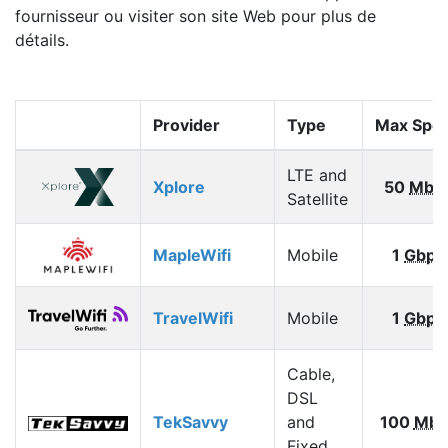
fournisseur ou visiter son site Web pour plus de
détails.
Provider
Type
Max Spe
LTE and
Xplore
50
Mbp
Satellite
MapleWifi
Mobile
1
Gbps
TravelWifi
Mobile
1
Gbps
Cable,
DSL
TekSavvy
and
100
Mbp
Fixed