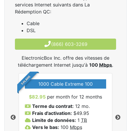
services Internet suivants dans La
Rédemption QC:
Cable
DSL
(866) 603-3269
ElectronicBox Inc. offre des vitesses de
téléchargement Internet jusqu'à
100
Mbps
.
5 PLANS
1000 Cable Extreme 100
$82.95
per month for 12 months
$6
les
Terme du contrat:
12 mo.
T
nc..
Frais d'activation:
$49.95
F
Limite de données:
1
TB
L
Vers le bas:
100
Mbps
V