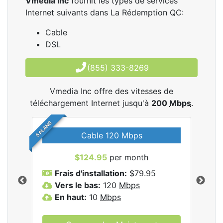
Vmedia Inc
fournit les types de services
Internet suivants dans La Rédemption QC:
Cable
DSL
(855) 333-8269
Vmedia Inc offre des vitesses de
téléchargement Internet jusqu'à
200
Mbps
.
5 PLANS
Cable 120 Mbps
$124.95
per month
les
Frais d'installation:
$79.95
F
.
Vers le bas:
120
Mbps
V
En haut:
10
Mbps
E