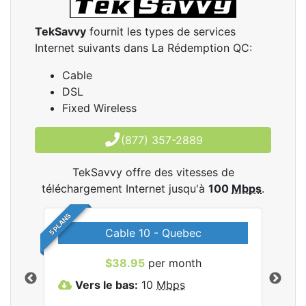
TekSavvy
fournit les types de services
Internet suivants dans La Rédemption QC:
Cable
DSL
Fixed Wireless
(877) 357-2889
TekSavvy offre des vitesses de
téléchargement Internet jusqu'à
100
Mbps
.
5 PLANS
Cable 10 - Quebec
les
$38.95
per month
Vers le bas:
10
Mbps
V