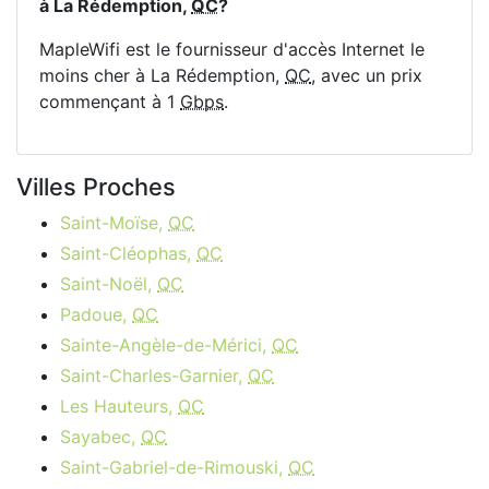
à La Rédemption,
QC
?
MapleWifi est le fournisseur d'accès Internet le
moins cher à La Rédemption,
QC
, avec un prix
commençant à 1
Gbps
.
Villes Proches
Saint-Moïse,
QC
Saint-Cléophas,
QC
Saint-Noël,
QC
Padoue,
QC
Sainte-Angèle-de-Mérici,
QC
Saint-Charles-Garnier,
QC
Les Hauteurs,
QC
Sayabec,
QC
Saint-Gabriel-de-Rimouski,
QC