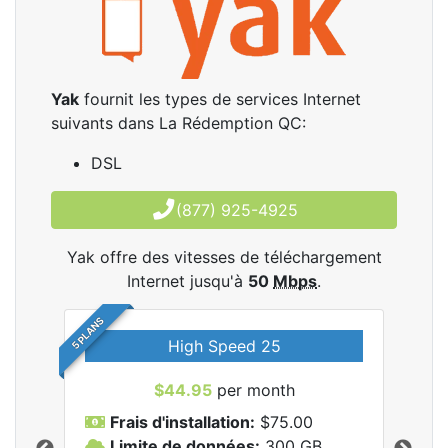
Yak
fournit les types de services Internet
suivants dans La Rédemption QC:
DSL
(877) 925-4925
Yak offre des vitesses de téléchargement
Internet jusqu'à
50
Mbps
.
5 PLANS
High Speed 25
$44.95
per month
Frais d'installation:
$75.00
F
Limite de données:
300
GB
L