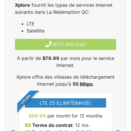
Xplore
fournit les types de services Internet
suivants dans La Rédemption QC:
LTE
Satellite
(877) 650-6167
À partir de
$79.99
par mois pour le service
Internet.
Xplore offre des vitesses de téléchargement
Internet jusqu'à
50
Mbps
.
4 PLANS
LTE 25 ILLIMITÉ&#x0D;
$99.99
per month for 12 months
$7
Terme du contrat:
12 mo.
T